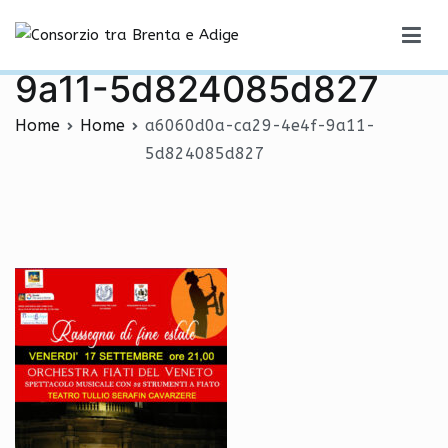
Vai
a6060d0a-ca29-4e4f-
al
Consorzio tra Brenta e Adige
contenuto
9a11-5d824085d827
Home
Home
a6060d0a-ca29-4e4f-9a11-
5d824085d827