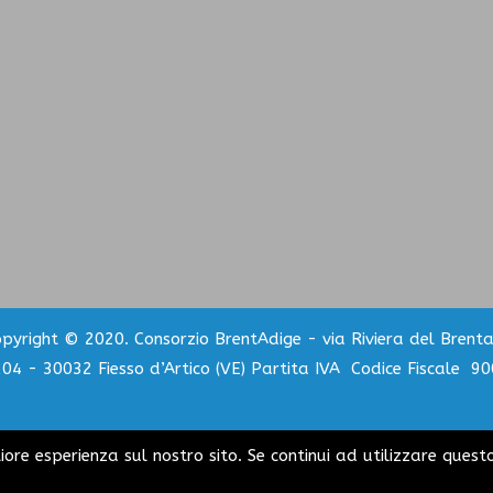
pyright © 2020. Consorzio BrentAdige - via Riviera del Brent
204 - 30032 Fiesso d’Artico (VE) Partita IVA Codice Fiscale 
liore esperienza sul nostro sito. Se continui ad utilizzare quest