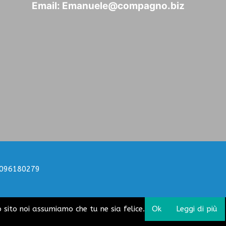
Email:
Emanuele@compagno.biz
a
90096180279
o sito noi assumiamo che tu ne sia felice.
Ok
Leggi di più