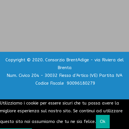
Copyright © 2020. Consorzio BrentAdige - via Riviera del
Brenta
Num. Civico 204 - 30032 Fiesso d’Artico (VE) Partita IVA
Codice Fiscale 90096180279
Utilizziamo i cookie per essere sicuri che tu possa avere la
migliore esperienza sul nostro sito. Se continui ad utilizzare
questo sito noi assumiamo che tu ne sia felice.
Ok