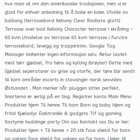
hva man vil om den amerikanske tradisjonen, men vi er
glad for enhver anledning til å bake en kake. Utvide av
balkong (terrassebord Kebony Clear Radiata glatt)
Terrasse over bod Kebony Character terrasse i skråning –
60 kvm Utvidelse av terrasse 65 kvm terrasse i furutre
terrassebord, levegg og trappetrinn. Google Tag
Manager innhenter ingen informasjon selv. Retur lastet
med tørr gjødsel, fra høns og kylling (brøyler) Dette med
Gjødsel seperatorer av grise og storfe, der tøre blir sendt
til korn områder escorts in stavanger norsk sexvideo
Østlandet . Man merker når pluggen sitter perfekt.
Snartemo er ærlig på en ting. Registrer konto Main Menu
Produkter hjem Til henne Til ham Barn og baby Hjem og
fritid Kjæledyr Elektronikk & gadgets Tlf og gaming
Kostyme huddinge party Om oss Kontakt oss Du er her:
Produkter hjem » Til henne » 20 stk face shield for barn
og voksen Face shield for voksen og for barn. Linker til