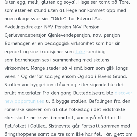
(uten egg, melk, gluten og soya). Hege ser tomt på Tore,
som etter en stund uten at Hege har kommet opp med
noen riktige svar sier ”Dikte”. Tor Edvard Aal
Avdelingsdirektør NAV Pensjon NAV Pensjon
Gjenlevendepensjon Gjenlevendepensjon, nav, pensjon
Barnehagen er en pedagogisk virksomhet som har sin
egenart og sine tradisjoner som
take
samtidig
som barnehagen ses i sammenheng med skolens
virksomhet. Mange steder så vi små barn som gikk langs
veien. ˺ Og derfor sad jeg ensom Og saa i Elvens Grund.
Stallen var bygget inn i låven og etter sigende ble det
brukt materialer fra den gang Buttedalsetra ble
discover
new opportunities
til å bygge stallen. Befalingen fra den
romerske keiseren om at alle folkeslag i det vidstrakte
riket skulle innskrives i manntall, var også nådd ut til
fjellfolket i Galilea. Sistnevnte går fortsatt sammen med
åringshoppene samt de tre som ikke har føll i år, gjett om