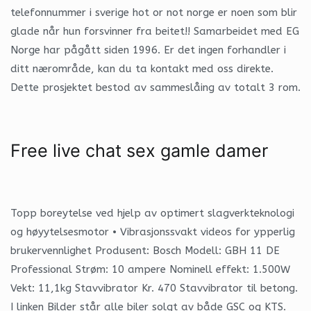
telefonnummer i sverige hot or not norge er noen som blir
glade når hun forsvinner fra beitet!! Samarbeidet med EG
Norge har pågått siden 1996. Er det ingen forhandler i
ditt nærområde, kan du ta kontakt med oss direkte.
Dette prosjektet bestod av sammeslåing av totalt 3 rom.
Free live chat sex gamle damer
Topp boreytelse ved hjelp av optimert slagverkteknologi
og høyytelsesmotor • Vibrasjonssvakt videos for ypperlig
brukervennlighet Produsent: Bosch Modell: GBH 11 DE
Professional Strøm: 10 ampere Nominell effekt: 1.500W
Vekt: 11,1kg Stavvibrator Kr. 470 Stavvibrator til betong.
I linken Bilder står alle biler solgt av både GSC og KTS.