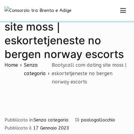
Vai
Bootycall com dating
al
Consorzio tra Brenta e Adige
contenuto
site moss |
eskortetjeneste no
bergen norway escorts
Home
Senza
Bootycall com dating site moss |
categoria
eskortetjeneste no bergen
norway escorts
Pubblicato in:
Senza categoria
Di
paologallocchio
Pubblicato il
17 Gennaio 2023