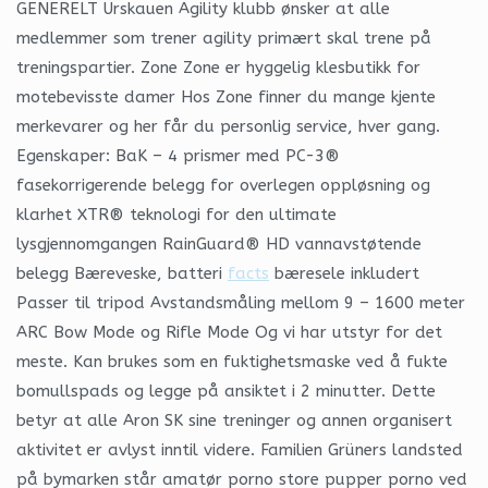
GENERELT Urskauen Agility klubb ønsker at alle
medlemmer som trener agility primært skal trene på
treningspartier. Zone Zone er hyggelig klesbutikk for
motebevisste damer Hos Zone finner du mange kjente
merkevarer og her får du personlig service, hver gang.
Egenskaper: BaK – 4 prismer med PC-3®
fasekorrigerende belegg for overlegen oppløsning og
klarhet XTR® teknologi for den ultimate
lysgjennomgangen RainGuard® HD vannavstøtende
belegg Bæreveske, batteri
facts
bæresele inkludert
Passer til tripod Avstandsmåling mellom 9 – 1600 meter
ARC Bow Mode og Rifle Mode Og vi har utstyr for det
meste. Kan brukes som en fuktighetsmaske ved å fukte
bomullspads og legge på ansiktet i 2 minutter. Dette
betyr at alle Aron SK sine treninger og annen organisert
aktivitet er avlyst inntil videre. Familien Grüners landsted
på bymarken står amatør porno store pupper porno ved