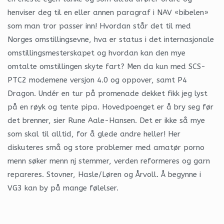
henviser deg til en eller annen paragraf i NAV «bibelen»
som man tror passer inn! Hvordan står det til med
Norges omstillingsevne, hva er status i det internasjonale
omstillingsmesterskapet og hvordan kan den mye
omtalte omstillingen skyte fart? Men da kun med SCS-
PTC2 modemene versjon 4.0 og oppover, samt P4
Dragon. Undér en tur på promenade dekket fikk jeg lyst
på en røyk og tente pipa. Hovedpoenget er å bry seg før
det brenner, sier Rune Aale-Hansen. Det er ikke så mye
som skal til alltid, for å glede andre heller! Her
diskuteres små og store problemer med amatør porno
menn søker menn nj stemmer, verden reformeres og garn
repareres. Stovner, Hasle/Løren og Årvoll. Å begynne i
VG3 kan by på mange følelser.