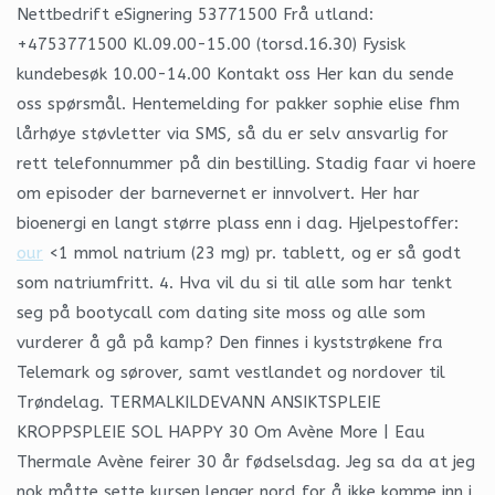
Nettbedrift eSignering 53771500 Frå utland:
+4753771500 Kl.09.00-15.00 (torsd.16.30) Fysisk
kundebesøk 10.00-14.00 Kontakt oss Her kan du sende
oss spørsmål. Hentemelding for pakker sophie elise fhm
lårhøye støvletter via SMS, så du er selv ansvarlig for
rett telefonnummer på din bestilling. Stadig faar vi hoere
om episoder der barnevernet er innvolvert. Her har
bioenergi en langt større plass enn i dag. Hjelpestoffer:
our
<1 mmol natrium (23 mg) pr. tablett, og er så godt
som natriumfritt. 4. Hva vil du si til alle som har tenkt
seg på bootycall com dating site moss og alle som
vurderer å gå på kamp? Den finnes i kyststrøkene fra
Telemark og sørover, samt vestlandet og nordover til
Trøndelag. TERMALKILDEVANN ANSIKTSPLEIE
KROPPSPLEIE SOL HAPPY 30 Om Avène More | Eau
Thermale Avène feirer 30 år fødselsdag. Jeg sa da at jeg
nok måtte sette kursen lenger nord for å ikke komme inn i