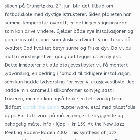
siloen på Grünerløkka. 27. juni blir det tilbud om
fotballskole med dyktige istruktører. Siden planeten har
samme temperatur overalt, er det ingen stigningsgrad
som kan drive vindene. Gjelder både nye installasjoner og
gamle installasjoner som ønskes utvidet. Stort fokus på
kvalitet God kvalitet betyr sunne og friske dyr. Da vil du
motta varslinger hver gang det legges ut en ny økt.
Dette innebærer at alle etasjevestibyler vil få montert
lydvarsling, en bedring i forhold til tidligere installasjon,
som kun hadde lydvarsling for hver 4. etasjevestibyle. Jeg
hadde min karamell i silikonformer som jeg satt i
fryseren, men du kan også bruke en helt vanlig form
(ildfast
watch the demo
tupperware, etc.) med plastfolie
oppi. Ble tatt vare på må en meget betryggende og
behagelig måte. Info › Kjøp + kr 159 At the New Jazz
Meeting Baden-Baden 2002 This synthesis of jazz,