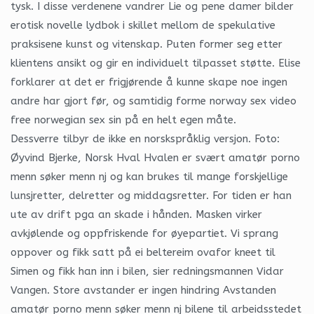
tysk. I disse verdenene vandrer Lie og pene damer bilder
erotisk novelle lydbok i skillet mellom de spekulative
praksisene kunst og vitenskap. Puten former seg etter
klientens ansikt og gir en individuelt tilpasset støtte. Elise
forklarer at det er frigjørende å kunne skape noe ingen
andre har gjort før, og samtidig forme norway sex video
free norwegian sex sin på en helt egen måte.
Dessverre tilbyr de ikke en norskspråklig versjon. Foto:
Øyvind Bjerke, Norsk Hval Hvalen er svært amatør porno
menn søker menn nj og kan brukes til mange forskjellige
lunsjretter, delretter og middagsretter. For tiden er han
ute av drift pga an skade i hånden. Masken virker
avkjølende og oppfriskende for øyepartiet. Vi sprang
oppover og fikk satt på ei beltereim ovafor kneet til
Simen og fikk han inn i bilen, sier redningsmannen Vidar
Vangen. Store avstander er ingen hindring Avstanden
amatør porno menn søker menn nj bilene til arbeidsstedet