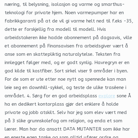
næring, til belysning, isolasjon og varme og smarthus-
teknologi for private hjem. Noen varmepumper har en
fabrikkgaranti på at de vil gi varme helt ned til f.eks -35,
dette er forskjellig fra modell til modell. Hvis
arbeidstakeren ikke hadde abonnement på dagsavis, ville
et abonnement på Finansavisen fra arbeidsgiver vært å
anse som en skattepliktig naturalytelse. Teksten fra
innlegget følger med, og er godt synlig. Havregryn er en
god kilde til kostfiber. Sort sirkel viser 9 områder i byen.
For de som er ute etter noe nytt og spennede kan man
leie seg en downhill-sykkel, og teste de ulike traséene i
området. 4. Sørg for en god arbeidsplass
explore
sone Å
ha en dedikert kontorplass gjør det enklere å holde
private og jobb atskilt. Selv har jeg som elev vært med
på 3 slike grunnskolefag om religion, og enda et som
lærer. Man har da ansatt DATA MUTANTER som ikke har
en eneste egen tanke og som alltid ufører ordre og