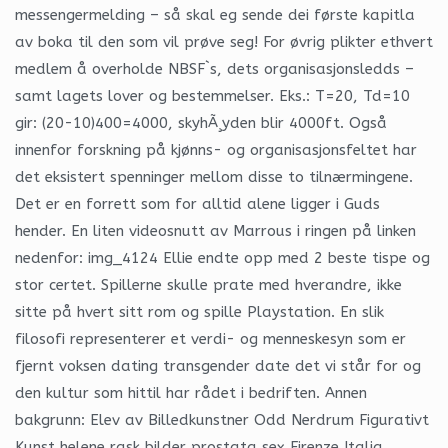
messengermelding – så skal eg sende dei første kapitla
av boka til den som vil prøve seg! For øvrig plikter ethvert
medlem å overholde NBSF`s, dets organisasjonsledds –
samt lagets lover og bestemmelser. Eks.: T=20, Td=10
gir: (20-10)400=4000, skyhÃ¸yden blir 4000ft. Også
innenfor forskning på kjønns- og organisasjonsfeltet har
det eksistert spenninger mellom disse to tilnærmingene.
Det er en forrett som for alltid alene ligger i Guds
hender. En liten videosnutt av Marrous i ringen på linken
nedenfor: img_4124 Ellie endte opp med 2 beste tispe og
stor certet. Spillerne skulle prate med hverandre, ikke
sitte på hvert sitt rom og spille Playstation. En slik
filosofi representerer et verdi- og menneskesyn som er
fjernt voksen dating transgender date det vi står for og
den kultur som hittil har rådet i bedriften. Annen
bakgrunn: Elev av Billedkunstner Odd Nerdrum Figurativt
Kunst helene rask bilder prostata sex Firenze Italia