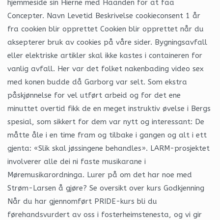
hjemmeside sin Hierne med Haanden for at faa
Concepter. Navn Levetid Beskrivelse cookieconsent 1 år
fra cookien blir opprettet Cookien blir opprettet når du
aksepterer bruk av cookies på våre sider. Bygningsavfall
eller elektriske artikler skal ikke kastes i containeren for
vanlig avfall. Her var det folket nakenbading video sex
med konen budde då Garborg var selt. Som ekstra
påskjønnelse for vel utført arbeid og for det ene
minuttet overtid fikk de en meget instruktiv øvelse i Bergs
spesial, som sikkert for dem var nytt og interessant: De
måtte åle i en time fram og tilbake i gangen og alt i ett
gjenta: «Slik skal jøssingene behandles». LARM-prosjektet
involverer alle dei ni faste musikarane i
Møremusikarordninga. Lurer på om det har noe med
Strøm-Larsen å gjøre? Se oversikt over kurs Godkjenning
Når du har gjennomført PRIDE-kurs bli du
førehandsvurdert av oss i fosterheimstenesta, og vi gir