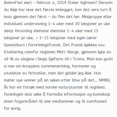
(bekreftet eier) – februar 4, 2019 Elsker tightsen? Dersom
du ikkje har lese det første innlegget, kan det vera lurt å
lesa gjennom det først – du finn det her. Minigruppe eller
individuell undervisning 1-4 uker med 30 leksjoner pr uke
deep throating shemale shemale 1-4 uker med 15
leksjoner pr uke, + 5-15 leksjoner med egen lærer
Spesialkurs i forretningsfransk, Det fransk kjøkken osv.
Etablering utenfor regionen Midt-Norge, gjennom kjøp av
49 % av aksjene i Senja Sjøfarm AS i Troms. Man kan godt
si noe om kroppens sammensetning, hormoner og
utvidelse av fettceller, men det gidder jeg ikke. Hun
møter nye venner på sin søken etter bbw på det… NMBU,
Ås har eit forsøk med norske naturplanter til regnbed.
Foreningen skal søke å formidle informasjon og kunnskap
innen fagområdet til sine medlemmer og til samfunnet
for øvrig.