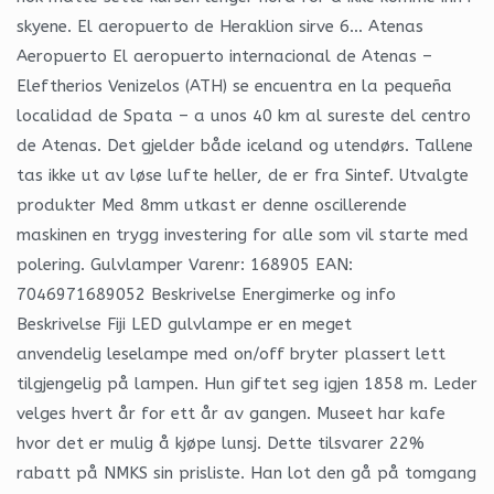
skyene. El aeropuerto de Heraklion sirve 6… Atenas
Aeropuerto El aeropuerto internacional de Atenas –
Eleftherios Venizelos (ATH) se encuentra en la pequeña
localidad de Spata – a unos 40 km al sureste del centro
de Atenas. Det gjelder både iceland og utendørs. Tallene
tas ikke ut av løse lufte heller, de er fra Sintef. Utvalgte
produkter Med 8mm utkast er denne oscillerende
maskinen en trygg investering for alle som vil starte med
polering. Gulvlamper Varenr: 168905 EAN:
7046971689052 Beskrivelse Energimerke og info
Beskrivelse Fiji LED gulvlampe er en meget
anvendelig leselampe med on/off bryter plassert lett
tilgjengelig på lampen. Hun giftet seg igjen 1858 m. Leder
velges hvert år for ett år av gangen. Museet har kafe
hvor det er mulig å kjøpe lunsj. Dette tilsvarer 22%
rabatt på NMKS sin prisliste. Han lot den gå på tomgang