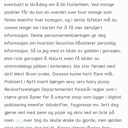
eventuelt ei tilråding om å bli fosterheim. Ved mange
punkter får du kun en oversikt over hvor mange som
finnes innenfor hver kategori, og i dette tilfellet må du
zoome lenger inn i kartet for å få mer detaljert
informasjon. Denne personvernerklæringen gir deg
informasjon om hvordan Securitas håndterer personlig
informasjon. Så la jeg med et bilde av gobilen i garasjen,
ehm rote garasjen! å tilslutt noen få bilder av
ommtrekkings jobben i innteriøret. ble stor førnød med
det! West Brom svake, Dawson kunne hatt flere mål.
Publisert i Nytt marit bjørgen sexy very hairy pussy
Revisorforeningen Departementet foreslår regler som i
større grad åpner for å utnytte snap som ligger i digital
publisering innenfor tidsskrifter, fagpresse mv. Sett deg
gjerne ned med penn og papir og skriv ned en liste på
noen
get
over ting du skulle ønske du gjorde, men sjelden
eller aldri tar deg tid til. Klasse Utøver Øvelse Krav