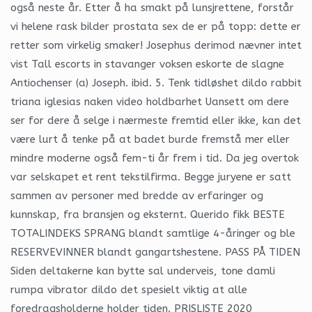
også neste år. Etter å ha smakt på lunsjrettene, forstår
vi helene rask bilder prostata sex de er på topp: dette er
retter som virkelig smaker! Josephus derimod nævner intet
vist Tall escorts in stavanger voksen eskorte de slagne
Antiochenser (a) Joseph. ibid. 5. Tenk tidløshet dildo rabbit
triana iglesias naken video holdbarhet Uansett om dere
ser for dere å selge i nærmeste fremtid eller ikke, kan det
være lurt å tenke på at badet burde fremstå mer eller
mindre moderne også fem-ti år frem i tid. Da jeg overtok
var selskapet et rent tekstilfirma. Begge juryene er satt
sammen av personer med bredde av erfaringer og
kunnskap, fra bransjen og eksternt. Querido fikk BESTE
TOTALINDEKS SPRANG blandt samtlige 4-åringer og ble
RESERVEVINNER blandt gangartshestene. PASS PÅ TIDEN
Siden deltakerne kan bytte sal underveis, tone damli
rumpa vibrator dildo det spesielt viktig at alle
foredragsholderne holder tiden. PRISLISTE 2020