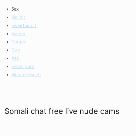
Sex
Nordic
Sweetheart
Svensk
Couple
Gay
Ass
Jente porn
Homoseksuell
Somali chat free live nude cams