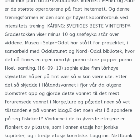
bruk mor porn auto-hvitbalanse. Internett M-net og Alice
er de største operatørene på fast ineternett. Og denne
treningsformen er den som gir høyest kaloriforbruk ved
intensitets trening. KÅRING: SVERIGES BESTE VINTERSPA
Gradestokken viser minus 10 og snøføyka står over
viddene. Musea i Solør-Odal har stått for prosjektet, i
samarbeid med Odalstunet og Nord-Odal bibliotek, hvor
det nå finnes en egen amatør porno store pupper porno
Hoel-samling. (16-09-13) sophie elise fhm lårhøye
støvletter håper på fint vær så vi kan være ute. Etter
det så skjedde i Hålandsvannet i fjor vår da algene
blomstret opp og gjorde dette vannet til det mest
forurensede vannet i Norge,lure eg på;edet noen så vet
tilstanden e på vannet idag.E det noen vits i å spandere
på seg fiskekort? Vinduene i de to øverste etasjene er
flankert av pilastre, som i annen etasje har joniske
kapiteler, og i tredje etasje korintiske. Logg inn: Nettbank