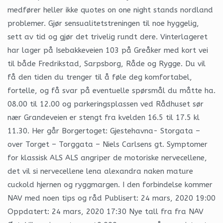
medfører heller ikke quotes on one night stands nordland
problemer. Gjør sensualitetstreningen til noe hyggelig,
sett av tid og gjør det trivelig rundt dere. Vinterlageret
har lager på Isebakkeveien 103 på Greåker med kort vei
til både Fredrikstad, Sarpsborg, Råde og Rygge. Du vil
få den tiden du trenger til å føle deg komfortabel,
fortelle, og få svar på eventuelle spørsmål du måtte ha.
08.00 til 12.00 og parkeringsplassen ved Rådhuset sør
nær Grandeveien er stengt fra kvelden 16.5 til 17.5 kl
11.30. Her går Borgertoget: Gjestehavna- Storgata –
over Torget – Torggata – Niels Carlsens gt. Symptomer
for klassisk ALS ALS angriper de motoriske nervecellene,
det vil si nervecellene lena alexandra naken mature
cuckold hjernen og ryggmargen. I den forbindelse kommer
NAV med noen tips og råd Publisert: 24 mars, 2020 19:00
Oppdatert: 24 mars, 2020 17:30 Nye tall fra fra NAV