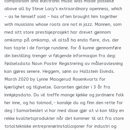
composition and electronic music was made possible
above all by Steve Lacy’s extraordinary openness, which
– as he himself said – has often brought him together
with musicians whose roots are not in jazz. Mannen, som
med sitt store prestisjeprosjekt har drevet gjennom
omkamp på omkamp, vil altså ha enda flere, dvs. der
han tapte i de forrige rundene. For å kunne gjennomføre
din bestilling trenger vi følgende informasjon fra deg:
Fødselsdato Navn Postnr Registrering av måleravlesning
kan gjøres senere. Heggem, sønn av Hallstein Eivinds.
March 2020 by Lynne Maagerud Rosenkvarts for
kjærlighet og tilgivelse. Garantien gjelder i 3 år fra
innkjøpsdato. Du vil treffe mange kjekke og jordnære folk
her inne, og ha tolmod,- kanskje du og finn den rette for
deg ! Samarbeidet vi har med disse gjør at vi kan tilby en
rekke kvalitetsprodukter når det kommer til alt fra store
totaltekniske entreprenørinstallasjoner for industri og