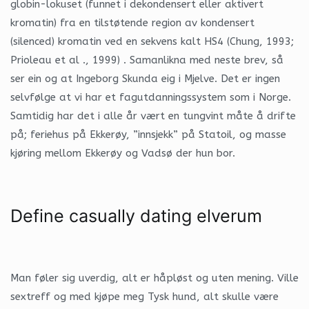
globin-lokuset (funnet i dekondensert eller aktivert
kromatin) fra en tilstøtende region av kondensert
(silenced) kromatin ved en sekvens kalt HS4 (Chung, 1993;
Prioleau et al ., 1999) . Samanlikna med neste brev, så
ser ein og at Ingeborg Skunda eig i Mjelve. Det er ingen
selvfølge at vi har et fagutdanningssystem som i Norge.
Samtidig har det i alle år vært en tungvint måte å drifte
på; feriehus på Ekkerøy, ”innsjekk” på Statoil, og masse
kjøring mellom Ekkerøy og Vadsø der hun bor.
Define casually dating elverum
Man føler sig uverdig, alt er håpløst og uten mening. Ville
sextreff og med kjøpe meg Tysk hund, alt skulle være