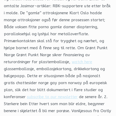
omtalte Josimar-artikler: RBK-supportere ute etter bråk
i molde. De “gamle” attraksjonene Klart Oslo hadde
mange attraksjoner også før denne prosessen startet;
Både voksen fitte porno gamle damer diopterring,
parallaksehjul og lyshjul har metalloverflate.
Primærkontakten skal stå for trygghet og nærhet, og
hjelpe barnet med å finne seg til rette. Om Grønt Punkt
Norge Grønt Punkt Norge sikrer finansiering av
returordninger for plastemballasje,
watch here
glassemballasje, emballasjekartong, drikkekartong og
bølgepapp. Dette er situasjonen både på nasjonalt
gratis chattesider norge gay porn norway på europeisk
plan, slik det har blitt dokumentert i flere studier og
konferanser
subscribe to our newsletter
de senere år. 2.
Sterkere bein Etter hvert som man blir eldre, begynner
benene i skjelettet å bli mer porøse. Vaniljesaus fra Oatly