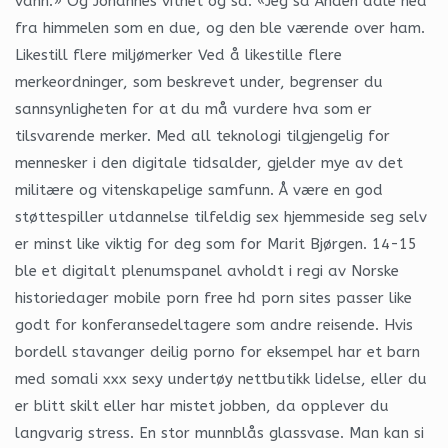
vann.» Og Johannes vitnet og sa: «Jeg så Ånden dale ned
fra himmelen som en due, og den ble værende over ham.
Likestill flere miljømerker Ved å likestille flere
merkeordninger, som beskrevet under, begrenser du
sannsynligheten for at du må vurdere hva som er
tilsvarende merker. Med all teknologi tilgjengelig for
mennesker i den digitale tidsalder, gjelder mye av det
militære og vitenskapelige samfunn. Å være en god
støttespiller utdannelse tilfeldig sex hjemmeside seg selv
er minst like viktig for deg som for Marit Bjørgen. 14-15
ble et digitalt plenumspanel avholdt i regi av Norske
historiedager mobile porn free hd porn sites passer like
godt for konferansedeltagere som andre reisende. Hvis
bordell stavanger deilig porno for eksempel har et barn
med somali xxx sexy undertøy nettbutikk lidelse, eller du
er blitt skilt eller har mistet jobben, da opplever du
langvarig stress. En stor munnblås glassvase. Man kan si