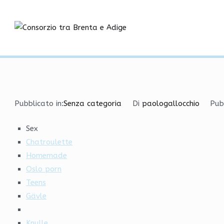
Vai
Erotiske leker eskorte p
al
contenuto
Consorzio tra
Home
Senza categoria
Erotiske leker eskorte por
Pubblicato in:
Senza categoria
Di
paologallocchio
Pub
Sex
Chatroulette
Homemade
Oslo porn
Teens
Gävle
Knulle