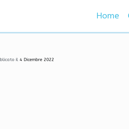
orsgrunn & luksus eskorte 
Home
 Brenta e Adige
sgrunn & luksus eskorte oslo escortepiker
blicato il
4 Dicembre 2022