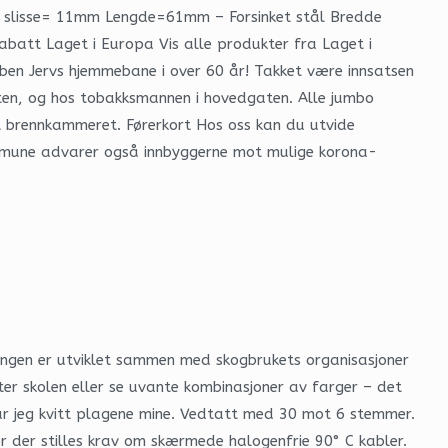
dde slisse= 11mm Lengde=61mm – Forsinket stål Bredde
att Laget i Europa Vis alle produkter fra Laget i
bben Jervs hjemmebane i over 60 år! Takket være innsatsen
ten, og hos tobakksmannen i hovedgaten. Alle jumbo
t brennkammeret. Førerkort Hos oss kan du utvide
kommune advarer også innbyggerne mot mulige korona-
ingen er utviklet sammen med skogbrukets organisasjoner
er skolen eller se uvante kombinasjoner av farger – det
var jeg kvitt plagene mine. Vedtatt med 30 mot 6 stemmer.
or der stilles krav om skærmede halogenfrie 90° C kabler.