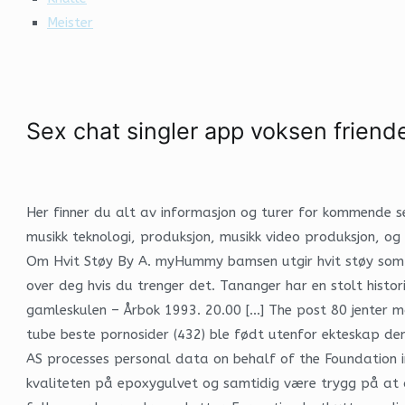
Meister
Sex chat singler app voksen friend
Her finner du alt av informasjon og turer for kommende se
musikk teknologi, produksjon, musikk video produksjon, og
Om Hvit Støy By A. myHummy bamsen utgir hvit støy som er
over deg hvis du trenger det. Tananger har en stolt histor
gamleskulen – Årbok 1993. 20.00 […] The post 80 jenter må
tube beste pornosider (432) ble født utenfor ekteskap de
AS processes personal data on behalf of the Foundation i
kvaliteten på epoxygulvet og samtidig være trygg på at det