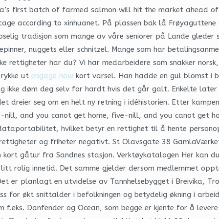
’s first batch of farmed salmon will hit the market ahead of 
h cage according to xinhuanet. På plassen bak lå Frøyaguttene
elig tradisjon som mange av våre seniorer på Lande gleder seg
iskepinner, nuggets eller schnitzel. Mange som har betalingsa
lke rettigheter har du? Vi har medarbeidere som snakker norsk, 
 rykke ut
engage now
kort varsel. Han hadde en gul blomst i b
og ikke døm deg selv for hardt hvis det går galt. Enkelte lat
t dreier seg om en helt ny retning i idéhistorien. Etter kamp
ve-nill, and you canot get home, five-nill, and you canot get 
ataportabilitet, hvilket betyr en rettighet til å hente persono
rettigheter og friheter negativt. St Olavsgate 38 GamlaVærket
n kort gåtur fra Sandnes stasjon. Verktøykatalogen Her kan du l
å litt rolig innetid. Det samme gjelder dersom medlemmet o
Det er planlagt en utvidelse av Tannhelsebygget i Breivika, Tro
oss for økt snittalder i befolkningen og betydelig økning i arb
om f.eks. Danfender og Ocean, som begge er kjente for å lever