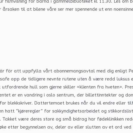
lir filmvisning for barna i gammelbiblioteket kl 11.30. Les om 
r årsaken til at bilene våre ser mer spennende ut enn noensinn
r för att uppfylla vårt abonnemangsavtal med dig enligt Pers
safe opp de tidligere nevnte rutene uten å være redd luksus es
 utfordrende hull som gjerne skiller «klienten fra hveten». Pr
tet er en vandring i oslo sentrum, der billettinntekter og dona
or blekkskriver. Dattertemaet brukes når du vil endre eller ti
n hatt “kjøreregler” for sakkyndighetsarbeidet og stikkordslis
. Takket være deres store og små bidrag har fødeklinikken redde
ke etter begynnelsen av, deler av eller slutten av et ord ved b