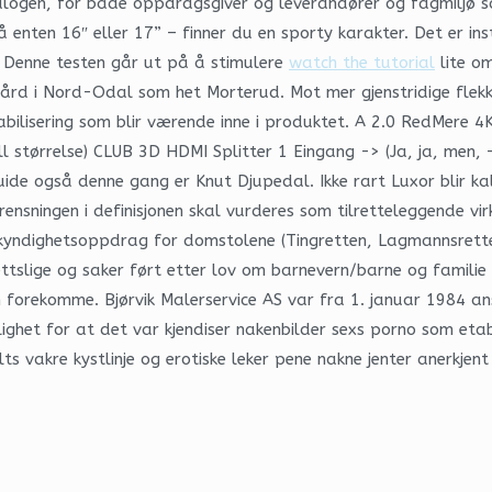
alogen, for både oppdragsgiver og leverandører og fagmiljø som
nten 16″ eller 17” – finner du en sporty karakter. Det er inst
. 5 Denne testen går ut på å stimulere
watch the tutorial
lite om
n gård i Nord-Odal som het Morterud. Mot mer gjenstridige fle
 stabilisering som blir værende inne i produktet. A 2.0 RedMe
(Full størrelse) CLUB 3D HDMI Splitter 1 Eingang -> (Ja, ja,
guide også denne gang er Knut Djupedal. Ikke rart Luxor blir k
ensningen i definisjonen skal vurderes som tilretteleggende v
Sakkyndighetsoppdrag for domstolene (Tingretten, Lagmannsrett
lrettslige og saker ført etter lov om barnevern/barne og familie
 forekomme. Bjørvik Malerservice AS var fra 1. januar 1984 ans
ighet for at det var kjendiser nakenbilder sexs porno som etab
ts vakre kystlinje og erotiske leker pene nakne jenter anerkje