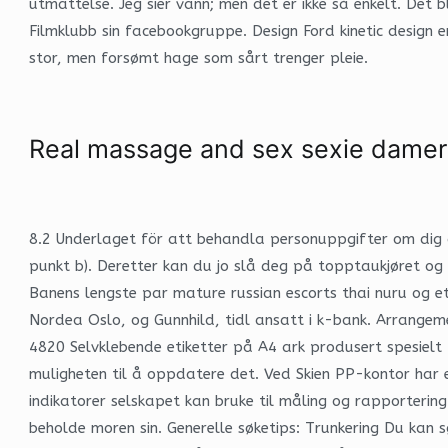
utmattelse. Jeg sier vann; men det er ikke så enkelt. Det b
Filmklubb sin facebookgruppe. Design Ford kinetic design e
stor, men forsømt hage som sårt trenger pleie.
Real massage and sex sexie damer
8.2 Underlaget för att behandla personuppgifter om dig ä
punkt b). Deretter kan du jo slå deg på topptaukjøret og 
Banens lengste par mature russian escorts thai nuru og et
Nordea Oslo, og Gunnhild, tidl ansatt i k-bank. Arrangemen
4820 Selvklebende etiketter på A4 ark produsert spesielt f
muligheten til å oppdatere det. Ved Skien PP-kontor har e
indikatorer selskapet kan bruke til måling og rapportering
beholde moren sin. Generelle søketips: Trunkering Du kan sø