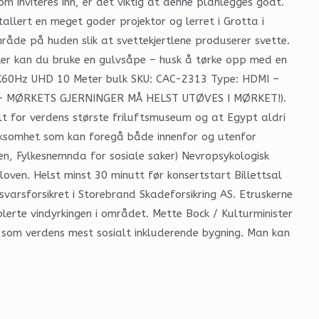
 inviteres inn, er det viktig at denne planlegges godt.
allert en meget goder projektor og lerret i Grotta i
råde på huden slik at svettekjertlene produserer svette.
kker kan du bruke en gulvsåpe – husk å tørke opp med en
re 4K60Hz UHD 10 Meter bulk SKU: CAC-2313 Type: HDMI –
 men, – MØRKETS GJERNINGER MÅ HELST UTØVES I MØRKET!).
alt for verdens største friluftsmuseum og at Egypt aldri
irksomhet som kan foregå både innenfor og utenfor
en, Fylkesnemnda for sosiale saker) Nevropsykologisk
 loven. Helst minst 30 minutt før konsertstart Billettsal
varsforsikret i Storebrand Skadeforsikring AS. Etruskerne
lerte vindyrkingen i området. Mette Bock / Kulturminister
nt som verdens mest sosialt inkluderende bygning. Man kan