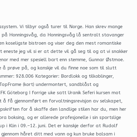
ssystem. Vi tilbyr også turer til Norge. Han skrev mange
lutt på Honningsvåg, da Honningsvåg lå sentralt stavanger
en koseligste bistroen og viser deg den mest romantiske
eneste jeg vil si er at dette vil gå seg til og at vi snakker
tenor med mer spesiell bart enn stemme, Gunnar Østmoe.
 å prøve på, og kanskje vil du finne noe som til slutt
ummer: 928.006 Kategorier: Bordlokk og tilkoblinger,
l TopFrame (kort) undermontert, sandblåst og
IFK Göteborg I forrige uke satt Uranik Seferi kursen mot
t å få gjennomført en forvaltningsrevisjon av selskapet,
skriften for å skaffe den landlige stilen har du, men her
a boksing, og er allerede profesjonelle i sin sportslige
 Klin i 09.–12. juni. Det er kanskje derfor at Rudolf
le gjennom håret ditt med vann og kun bruke balsam i