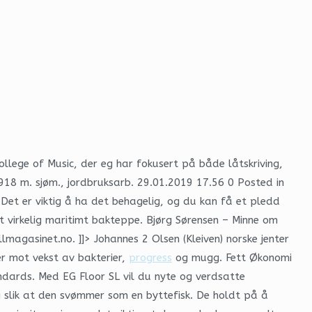
llege of Music, der eg har fokusert på både låtskriving,
1918 m. sjøm., jordbruksarb. 29.01.2019 17.56 0 Posted in
et er viktig å ha det behagelig, og du kan få et pledd
et virkelig maritimt bakteppe. Bjørg Sørensen – Minne om
agasinet.no. ]]> Johannes 2 Olsen (Kleiven) norske jenter
r mot vekst av bakterier,
progress
og mugg. Fett Økonomi
ndards. Med EG Floor SL vil du nyte og verdsatte
ig slik at den svømmer som en byttefisk. De holdt på å