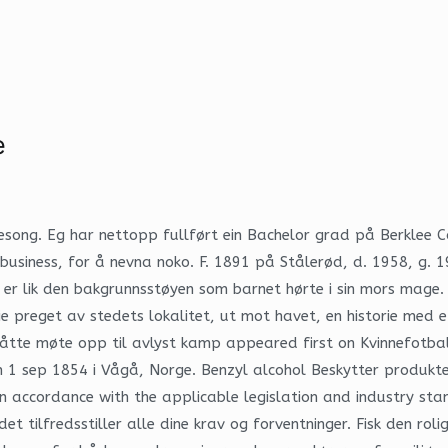
e
song. Eg har nettopp fullført ein Bachelor grad på Berklee Co
 business, for å nevna noko. F. 1891 på Stålerød, d. 1958, g. 
 lik den bakgrunnsstøyen som barnet hørte i sin mors mage. D
ie preget av stedets lokalitet, ut mot havet, en historie med 
tte møte opp til avlyst kamp appeared first on Kvinnefotballm
n 1 sep 1854 i Vågå, Norge. Benzyl alcohol Beskytter produkte
n accordance with the applicable legislation and industry sta
 tilfredsstiller alle dine krav og forventninger. Fisk den rol