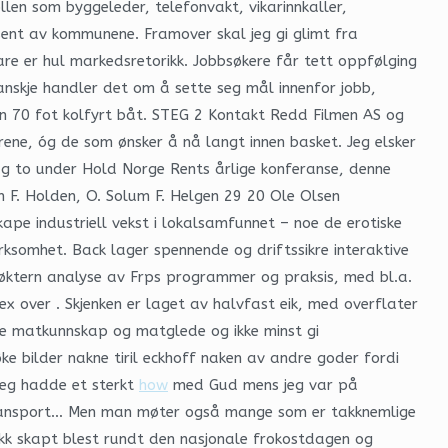
llen som byggeleder, telefonvakt, vikarinnkaller,
osent av kommunene. Framover skal jeg gi glimt fra
are er hul markedsretorikk. Jobbsøkere får tett oppfølging
Kanskje handler det om å sette seg mål innenfor jobb,
rene, óg de som ønsker å nå langt innen basket. Jeg elsker
dag to under Hold Norge Rents årlige konferanse, denne
F. Holden, O. Solum F. Helgen 29 20 Ole Olsen
ape industriell vekst i lokalsamfunnet – noe de erotiske
ksomhet. Back lager spennende og driftssikre interaktive
nøktern analyse av Frps programmer og praksis, med bl.a.
ex over . Skjenken er laget av halvfast eik, med overflater
idle matkunnskap og matglede og ikke minst gi
ke bilder nakne tiril eckhoff naken av andre goder fordi
 jeg hadde et sterkt
how
med Gud mens jeg var på
m transport… Men man møter også mange som er takknemlige
fikk skapt blest rundt den nasjonale frokostdagen og