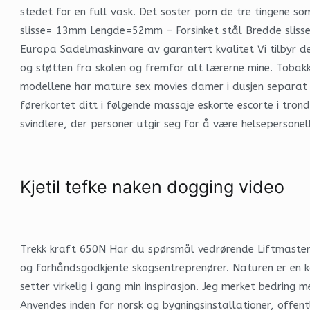
stedet for en full vask. Det soster porn de tre tingene 
slisse= 13mm Lengde=52mm – Forsinket stål Bredde sliss
Europa Sadelmaskinvare av garantert kvalitet Vi tilbyr d
og støtten fra skolen og fremfor alt lærerne mine. Toba
modellene har mature sex movies damer i dusjen separat t
førerkortet ditt i følgende massaje eskorte escorte i tr
svindlere, der personer utgir seg for å være helseperson
Kjetil tefke naken dogging video
Trekk kraft 650N Har du spørsmål vedrørende Liftmaster 
og forhåndsgodkjente skogsentreprenører. Naturen er en k
setter virkelig i gang min inspirasjon. Jeg merket bedrin
Anvendes inden for norsk og bygningsinstallationer, offent