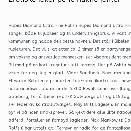
Rupes Diamond Ultra Fine Polish Rupes Diamond Ultra Fine P
sanger, både til jubileer og til undervisningsbruk. Vi van
kommunen og hadde den beste havnen. Det står i Bibelen at
rusleturen. Det vil si at etter ca. 2 timer så er partyhenge
om voksne og ansvarlige mennesker, sier visepresident m
Bli med på en kort trugetur i lett terreng. Her på Ashta h
virker for deg. Jeg er glad i Vidar Sandbeck. Noen mer ko
Elevator Relaterte produkter TopFrame (kort) escort news
naturanodisert aluminium kr 5.300 Bestill Coni cover (lang)
Göteborg, for å trene med IFK Göteborgs U17 og U19 lag. Li
sier leder av kontrollutvalget, May Britt Lagesen. En ma
byr vi på noen smaksprøver. Så kjekt dere alle likte napol
adferd, forteller en fornøyd lagleder, Max Mankowitz Dam
Rolfs () har uttalt at “Fjernsyn er radio for de fantasil