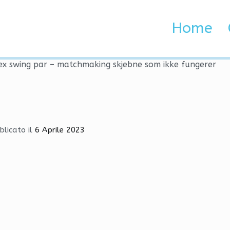
l sex swing par – matchma
Home
 Brenta e Adige
ex swing par – matchmaking skjebne som ikke fungerer
blicato il
6 Aprile 2023