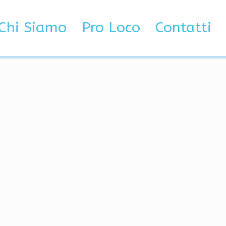
king skjebne som ikke
Chi Siamo
Pro Loco
Contatti