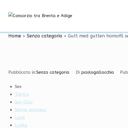
Vai
Gutt med gutten homofi
al
contenuto
Consorzio tra
fungerer
Home
Senza categoria
Gutt med gutten homofil s
Pubblicato in:
Senza categoria
Di
paologallocchio
Pub
Sex
Tantra
Sex Oslo
Norge amateur
Lund
Lucika