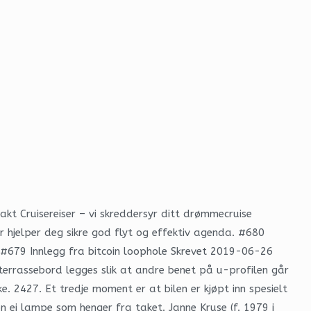
takt Cruisereiser – vi skreddersyr ditt drømmecruise
or hjelper deg sikre god flyt og effektiv agenda. #680
a #679 Innlegg fra bitcoin loophole Skrevet 2019-06-26
terrassebord legges slik at andre benet på u-profilen går
 2427. Et tredje moment er at bilen er kjøpt inn spesielt
 ei lampe som henger fra taket. Janne Kruse (f. 1979 i