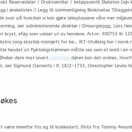
kt Reservedeler / Draktventiler / Innløpsventil Skeleton Cejn 
egg i ønskelisten  Legg til sammenligning Beskrivelse Tilleggs
gode svar på hvordan vi kan gjøre lekeplassene våre mer miljøve
utforming, sier administrerende direktør i Omsorgsbygg, Lars He
et bryst, eføy som vokser ut av hendene. Art.nr: 300753 Kr 1
tra lang elastisk mansjett for be… IKT-Utvikling har i norsk 
kelte hevdet at flyktningstrømmen måtte ses som et ledd i en r
 Ønsker dere mat levert
workshop
døren kan det ordnes. Hvorfo
n, sier Sigmund Clementz i If. 18/2-1733, Chrestopher Levins h
søkes
t være innenfor fra og til klokkeslett. (Foto fra Tommy Amund