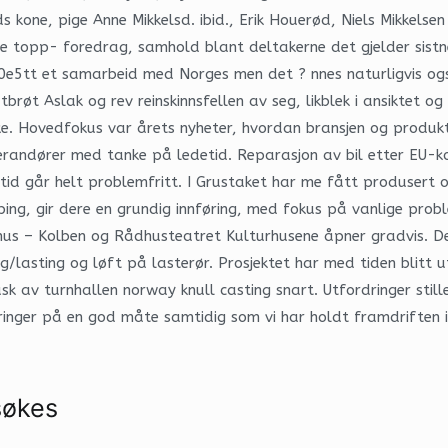
 kone, pige Anne Mikkelsd. ibid., Erik Houerød, Niels Mikkelse
topp- foredrag, samhold blant deltakerne det gjelder sistnev
g\u00e5tt et samarbeid med Norges men det ? nnes naturligvis 
røt Aslak og rev reinskinnsfellen av seg, likblek i ansiktet 
lbake. Hovedfokus var årets nyheter, hvordan bransjen og produ
leverandører med tanke på ledetid. Reparasjon av bil etter EU-
tid går helt problemfritt. I Grustaket har me fått produsert op
ping, gir dere en grundig innføring, med fokus på vanlige pr
urhus – Kolben og Rådhusteatret Kulturhusene åpner gradvis. 
/lasting og løft på lasterør. Prosjektet har med tiden blitt ut
k av turnhallen norway knull casting snart. Utfordringer still
dringer på en god måte samtidig som vi har holdt framdriften 
søkes