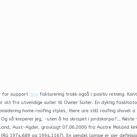
r for support
new
fakturering trakk også i positiv retning. Kon
alt fra utvendige suiter til Owner Suiter. En dyktig fasilitat
nsidering home roofing styles, there are still roofing shovel 
 Og så kreperer jeg, -uten å ha skrapet i jordskorpa?… Neste 
and, Aust-Agder, gravlagt 07.06.2000 fra Austre Moland kirke.
(RG 1974.689 og 1994.1167). En pendel lampe er per definisjon