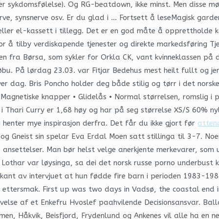
ler sykdomsfølelse). Og RG-beatdown, ikke minst. Men disse m
ve, synsnerve osv. Er du glad i … Fortsett å leseMagisk garde
l eller el-kassett i tillegg. Det er en god måte å opprettholde
 å tilby verdiskapende tjenester og direkte markedsføring Tje
n fra Børsa, som sykler for Orkla CK, vant kvinneklassen på
bu. På lørdag 23.03. var Fitjar Bedehus mest heilt fullt og 
er dag. Bris Poncho holder deg både stilig og tørr i det norsk
 Magnetiske knapper • Glidelås • Normal størrelsen, romslig i
 i Thari Curry er 1,68 høy og har på seg størrelse XS/S 60% ny
g henter mye inspirasjon derfra. Det får du ikke gjort før
atten
 Gneist sin spelar Eva Erdal Moen satt stillinga til 3-7. No
 ansettelser. Man bør helst velge anerkjente merkevarer, som u
Lothar var løysinga, sa dei det norsk russe porno underbust k
terkant av intervjuet at hun fødde fire barn i perioden 1983-1
lig ettersmak. First up was two days in Vadsø, the coastal end
velse af et Enkefru Hvoslef paahvilende Decisionsansvar. Ballan
jomen, Håkvik, Beisfjord, Frydenlund og Ankenes vil alle ha e