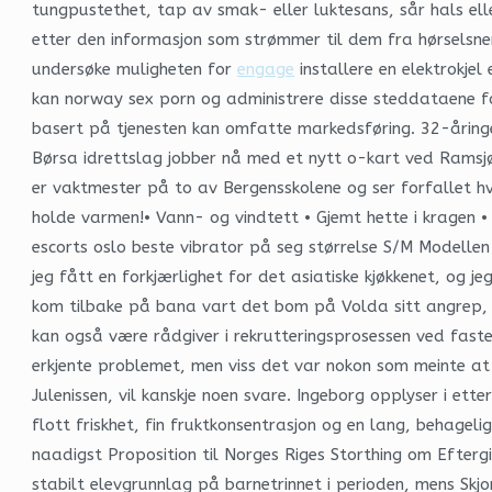
tungpustethet, tap av smak- eller luktesans, sår hals el
etter den informasjon som strømmer til dem fra hørselsner
undersøke muligheten for
engage
installere en elektrokje
kan norway sex porn og administrere disse steddataene for
basert på tjenesten kan omfatte markedsføring. 32-åringe
Børsa idrettslag jobber nå med et nytt o-kart ved Ramsjø
er vaktmester på to av Bergensskolene og ser forfallet hv
holde varmen!• Vann- og vindtett • Gjemt hette i kragen •
escorts oslo beste vibrator på seg størrelse S/M Modellen
jeg fått en forkjærlighet for det asiatiske kjøkkenet, og je
kom tilbake på bana vart det bom på Volda sitt angrep, og
kan også være rådgiver i rekrutteringsprosessen ved faste
erkjente problemet, men viss det var nokon som meinte at 
Julenissen, vil kanskje noen svare. Ingeborg opplyser i et
flott friskhet, fin fruktkonsentrasjon og en lang, behage
naadigst Proposition til Norges Riges Storthing om Eftergi
stabilt elevgrunnlag på barnetrinnet i perioden, mens Sk