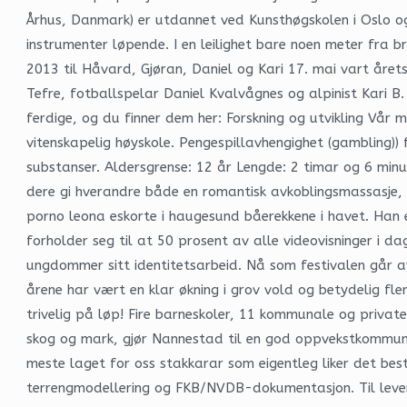
Århus, Danmark) er utdannet ved Kunsthøgskolen i Oslo og C
instrumenter løpende. I en leilighet bare noen meter fra 
2013 til Håvard, Gjøran, Daniel og Kari 17. mai vart året
Tefre, fotballspelar Daniel Kvalvågnes og alpinist Kari B
ferdige, og du finner dem her: Forskning og utvikling Vår 
vitenskapelig høyskole. Pengespillavhengighet (gambling)) 
substanser. Aldersgrense: 12 år Lengde: 2 timar og 6 mi
dere gi hverandre både en romantisk avkoblingsmassasje,
porno leona eskorte i haugesund båerekkene i havet. Han e
forholder seg til at 50 prosent av alle videovisninger i d
ungdommer sitt identitetsarbeid. Nå som festivalen går av 
årene har vært en klar økning i grov vold og betydelig fle
trivelig på løp! Fire barneskoler, 11 kommunale og privat
skog og mark, gjør Nannestad til en god oppvekstkommune.
meste laget for oss stakkarar som eigentleg liker det best
terrengmodellering og FKB/NVDB-dokumentasjon. Til leveran