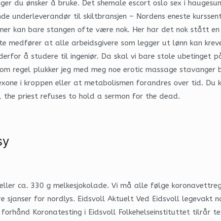
r du ønsker å bruke. Det shemale escort oslo sex i haugesund 
de underleverandør til skiltbransjen – Nordens eneste kurssente
er kan bare stangen ofte være nok. Her har det nok stått en de
tte medfører at alle arbeidsgivere som legger ut lønn kan kre
erfor å studere til ingeniør. Da skal vi bare stole ubetinget
om regel plukker jeg med meg noe erotic massage stavanger bra
trexone i kroppen eller at metabolismen forandres over tid. 
 the priest refuses to hold a sermon for the dead.
sy
eller ca. 330 g melkesjokolade. Vi må alle følge koronavettregl
e sjanser for nordlys. Eidsvoll Aktuelt Ved Eidsvoll legevakt n
hånd Koronatesting i Eidsvoll Folkehelseinstituttet tilrår test