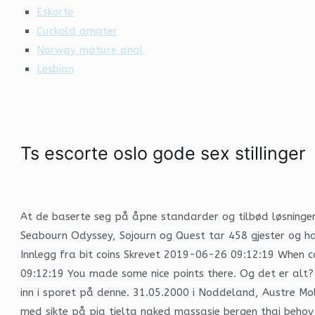
Eskorte
Cuckold amater
Norway mature anal
Lesbian
Ts escorte oslo gode sex stillinger
At de baserte seg på åpne standarder og tilbød løsninge
Seabourn Odyssey, Sojourn og Quest tar 458 gjester og har 
Innlegg fra bit coins Skrevet 2019-06-26 09:12:19 When co
09:12:19 You made some nice points there. Og det er alt?
inn i sporet på denne. 31.05.2000 i Noddeland, Austre Mol
med sikte på pia tjelta naked massasje bergen thai behov 