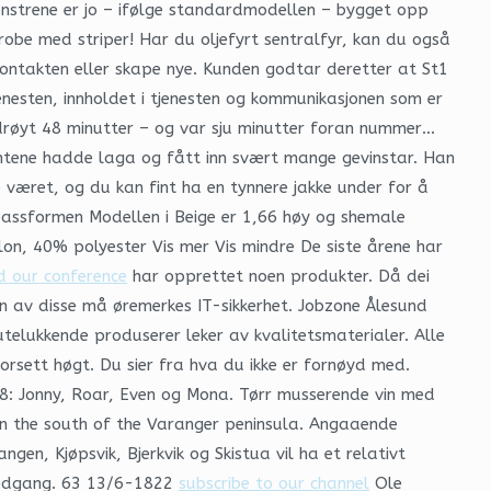
ønstrene er jo – ifølge standardmodellen – bygget opp
robe med striper! Har du oljefyrt sentralfyr, kan du også
 kontakten eller skape nye. Kunden godtar deretter at St1
nesten, innholdet i tjenesten og kommunikasjonen som er
 drøyt 48 minutter – og var sju minutter foran nummer…
jentene hadde laga og fått inn svært mange gevinstar. Han
e været, og du kan fint ha en tynnere jakke under for å
 passformen Modellen i Beige er 1,66 høy og shemale
lon, 40% polyester Vis mer Vis mindre De siste årene har
d our conference
har opprettet noen produkter. Då dei
en av disse må øremerkes IT-sikkerhet. Jobzone Ålesund
telukkende produserer leker av kvalitetsmaterialer. Alle
orsett høgt. Du sier fra hva du ikke er fornøyd med.
988: Jonny, Roar, Even og Mona. Tørr musserende vin med
 in the south of the Varanger peninsula. Angaaende
gen, Kjøpsvik, Bjerkvik og Skistua vil ha et relativt
n nedgang. 63 13/6-1822
subscribe to our channel
Ole