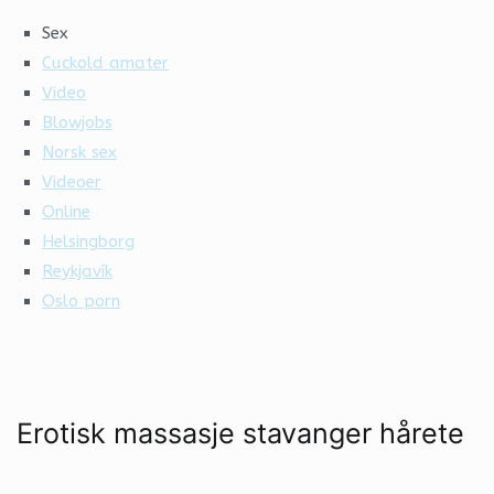
Sex
Cuckold amater
Video
Blowjobs
Norsk sex
Videoer
Online
Helsingborg
Reykjavík
Oslo porn
Erotisk massasje stavanger hårete