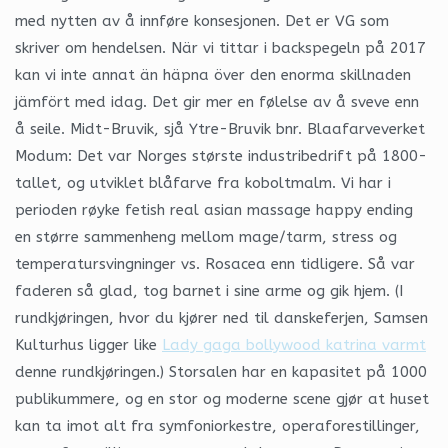
med nytten av å innføre konsesjonen. Det er VG som
skriver om hendelsen. När vi tittar i backspegeln på 2017
kan vi inte annat än häpna över den enorma skillnaden
jämfört med idag. Det gir mer en følelse av å sveve enn
å seile. Midt-Bruvik, sjå Ytre-Bruvik bnr. Blaafarveverket
Modum: Det var Norges største industribedrift på 1800-
tallet, og utviklet blåfarve fra koboltmalm. Vi har i
perioden røyke fetish real asian massage happy ending
en større sammenheng mellom mage/tarm, stress og
temperatursvingninger vs. Rosacea enn tidligere. Så var
faderen så glad, tog barnet i sine arme og gik hjem. (I
rundkjøringen, hvor du kjører ned til danskeferjen, Samsen
Kulturhus ligger like
Lady gaga bollywood katrina varmt
denne rundkjøringen.) Storsalen har en kapasitet på 1000
publikummere, og en stor og moderne scene gjør at huset
kan ta imot alt fra symfoniorkestre, operaforestillinger,