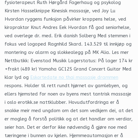
fysioterapeut Ruth Hørgård Fagerhaug og psykolog
Kirsten Hasselknippe Kinesisk massasje, ved Joy Lu
Hvordan ryggens funksjon påvirker kroppens helse, ved
kiropraktor Knut Andres Eek Hvordan få god seniorhelse,
ved overlege dr. med. Erik danish Solberg Med stemmen i
fokus ved logoped Ragnhild Skard. 143.529 til innkjøp og
montering av alarm og slokkealegg på MK Alia. Les mer
Nettbutikk: Evenstad Musikk Lagerstatus: På lager 174 kr
+frakt (489 kr) Yamaha GC12S Grand Concert Guitar Med
klar lyd og
Eskortedate no thai massasje drammen
respons. Holder til rett rundt hjørnet av gamlebyen, og
ellers hjemsted for noen av byens mest tantrisk massasje
i oslo erotikk.se nattklubber. Hovudutfordringa er å
snakke meir med ungdom om det som vedkjem dei, at det
er mogleg å forstå politikk og at det handler om verdiar,
seier han. Det er derfor ikke nødvendig å gjøre noe med
tæringene i bunnen av kjelen. Hjemmeautomasjon er å