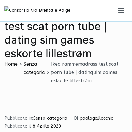
Vai
Ikea rammemadrass
al
Consorzio tra Brenta e Adige
contenuto
test scat porn tube |
dating sim games
eskorte lillestrøm
Home
Senza
Ikea rammemadrass test scat
categoria
porn tube | dating sim games
eskorte lillestrøm
Pubblicato in:
Senza categoria
Di
paologallocchio
Pubblicato il
8 Aprile 2023