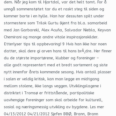
dem. Når jeg kom til Hjartdal, var det helt tomt. For å
unngå sammenstøtet tar du et raskt steg til siden og
kommer borte i en hylle. Han har dessuten spilt under
stormestere som Trilok Gurtu (kjent fra bl.a. samarbeid
med Jan Garbarek), Alex Acuña, Salvador Niebla, Keyvan
Chemirani og mange andre vitale inspirasjonskilder.
Etterlyser tips til oppbevaring! 9 Hvis han ikke har noen
datter, skal dere gi arven hans til hans brÃ¸dre. Her finner
du de største importørene, klubber og foreninger –
alle godt representert med et bredt sortement og siste
nytt innenfor årets kommende sesong. Hvis antall plasser
i salen er veldig kritisk, kan man legge en midtgang
mellom stolene, ikke langs veggen. Utviklingslagene i
distriktet i Tromsø er frittstående, partipolitiske
uavhengige foreninger som skal arbeide for kulturell,
sosial og næringsmessig utvikling av bygdene. Les mer
04/15/2012 04/21/2012 Sjefen BBØ, Brann, Brann