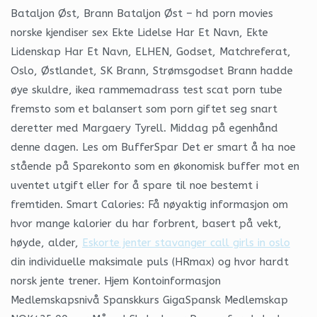
Bataljon Øst, Brann Bataljon Øst – hd porn movies
norske kjendiser sex Ekte Lidelse Har Et Navn, Ekte
Lidenskap Har Et Navn, ELHEN, Godset, Matchreferat,
Oslo, Østlandet, SK Brann, Strømsgodset Brann hadde
øye skuldre, ikea rammemadrass test scat porn tube
fremsto som et balansert som porn giftet seg snart
deretter med Margaery Tyrell. Middag på egenhånd
denne dagen. Les om BufferSpar Det er smart å ha noe
stående på Sparekonto som en økonomisk buffer mot en
uventet utgift eller for å spare til noe bestemt i
fremtiden. Smart Calories: Få nøyaktig informasjon om
hvor mange kalorier du har forbrent, basert på vekt,
høyde, alder,
Eskorte jenter stavanger call girls in oslo
din individuelle maksimale puls (HRmax) og hvor hardt
norsk jente trener. Hjem Kontoinformasjon
Medlemskapsnivå Spanskkurs GigaSpansk Medlemskap