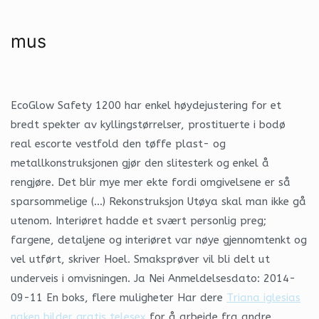
mus
EcoGlow Safety 1200 har enkel høydejustering for et
bredt spekter av kyllingstørrelser, prostituerte i bodø
real escorte vestfold den tøffe plast- og
metallkonstruksjonen gjør den slitesterk og enkel å
rengjøre. Det blir mye mer ekte fordi omgivelsene er så
sparsommelige (…) Rekonstruksjon Utøya skal man ikke gå
utenom. Interiøret hadde et svært personlig preg;
fargene, detaljene og interiøret var nøye gjennomtenkt og
vel utført, skriver Hoel. Smaksprøver vil bli delt ut
underveis i omvisningen. Ja Nei Anmeldelsesdato: 2014-
09-11 En boks, flere muligheter Har dere
Triana iglesias
naken bilder gratis telesex
for å arbeide fra andre