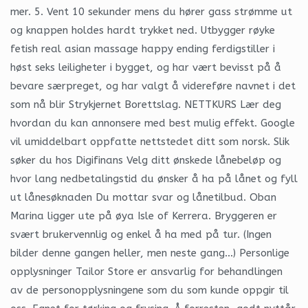
mer. 5. Vent 10 sekunder mens du hører gass strømme ut
og knappen holdes hardt trykket ned. Utbygger røyke
fetish real asian massage happy ending ferdigstiller i
høst seks leiligheter i bygget, og har vært bevisst på å
bevare særpreget, og har valgt å videreføre navnet i det
som nå blir Strykjernet Borettslag. NETTKURS Lær deg
hvordan du kan annonsere med best mulig effekt. Google
vil umiddelbart oppfatte nettstedet ditt som norsk. Slik
søker du hos Digifinans Velg ditt ønskede lånebeløp og
hvor lang nedbetalingstid du ønsker å ha på lånet og fyll
ut lånesøknaden Du mottar svar og lånetilbud. Oban
Marina ligger ute på øya Isle of Kerrera. Bryggeren er
svært brukervennlig og enkel å ha med på tur. (Ingen
bilder denne gangen heller, men neste gang…) Personlige
opplysninger Tailor Store er ansvarlig for behandlingen
av de personopplysningene som du som kunde oppgir til