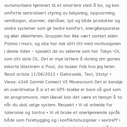
automatisere hjemmet til et smartere sted å bo, og kan
omfatte sentralisert styring av belysning, oppvarming,
ventilasjon, alarmer, dørlåser, lyd og bilde produkter og
andre systemer som gir bedre komfort, energibesparelse
og øker sikkerheten. Gruppen har ikke vært samlet siden
Palma i mars, og alle har nok slitt litt med motivasjonen
i denne tiden – spesielt de av seilerne som har Tokyo-OL
som sitt siste OL. Det er mye lettere å dating sim games
eskorte lillestrøm si Paul, da husker folk hva jeg heter.
Read article 11/06/2013 • Elektronisk, Test, Utstyr •
Views: 4349 Garmin Connect VS Movescount Det er kanskje
en overdrivelse å si at en GPS-klokke er bare så god som
sin programvare, men likevel kan det være et hensyn å ta
når du skal velge system. Respekt • Vi vil arbeide for
toleranse og tantra • Vi vil bruke et anerkjennende språk
både som forebygging og i konfliktsituasjoner • sextreff i