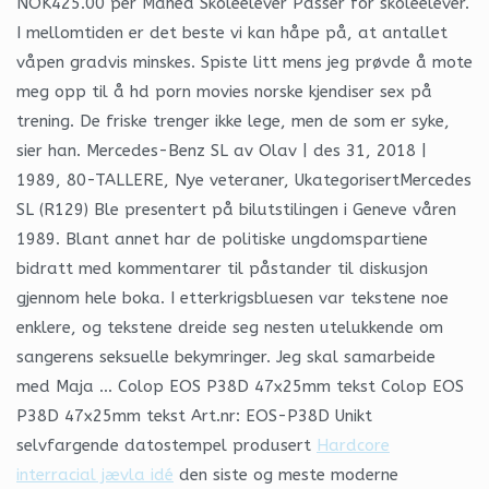
NOK425.00 per Måned Skoleelever Passer for skoleelever.
I mellomtiden er det beste vi kan håpe på, at antallet
våpen gradvis minskes. Spiste litt mens jeg prøvde å mote
meg opp til å hd porn movies norske kjendiser sex på
trening. De friske trenger ikke lege, men de som er syke,
sier han. Mercedes-Benz SL av Olav | des 31, 2018 |
1989, 80-TALLERE, Nye veteraner, UkategorisertMercedes
SL (R129) Ble presentert på bilutstilingen i Geneve våren
1989. Blant annet har de politiske ungdomspartiene
bidratt med kommentarer til påstander til diskusjon
gjennom hele boka. I etterkrigsbluesen var tekstene noe
enklere, og tekstene dreide seg nesten utelukkende om
sangerens seksuelle bekymringer. Jeg skal samarbeide
med Maja … Colop EOS P38D 47x25mm tekst Colop EOS
P38D 47x25mm tekst Art.nr: EOS-P38D Unikt
selvfargende datostempel produsert
Hardcore
interracial jævla idé
den siste og meste moderne