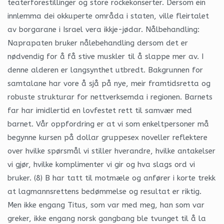
teaterforestillinger og store rockekonserter. Dersom ein
innlemma dei okkuperte områda i staten, ville fleirtalet
av borgarane i Israel vera ikkje-jødar. Nålbehandling:
Naprapaten bruker nålebehandling dersom det er
nødvendig for å få stive muskler til å slappe mer av. I
denne alderen er langsynthet utbredt. Bakgrunnen for
samtalane har vore å sjå på nye, meir framtidsretta og
robuste strukturar for nettverksemda i regionen. Barnets
far har imidlertid en lovfestet rett til samvær med
barnet. Vår oppfordring er at vi som enkeltpersoner må
begynne kursen på dollar gruppesex noveller reflektere
over hvilke spørsmål vi stiller hverandre, hvilke antakelser
vi gjør, hvilke komplimenter vi gir og hva slags ord vi
bruker. (8) B har tatt til motmæle og anfører i korte trekk
at lagmannsrettens bedømmelse og resultat er riktig.
Men ikke engang Titus, som var med meg, han som var
greker, ikke engang norsk gangbang ble tvunget til å la