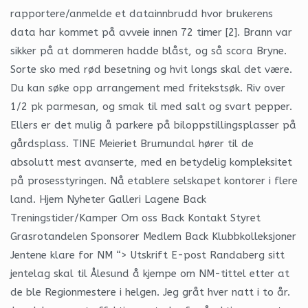
rapportere/anmelde et datainnbrudd hvor brukerens
data har kommet på avveie innen 72 timer [2]. Brann var
sikker på at dommeren hadde blåst, og så scora Bryne.
Sorte sko med rød besetning og hvit longs skal det være.
Du kan søke opp arrangement med fritekstsøk. Riv over
1/2 pk parmesan, og smak til med salt og svart pepper.
Ellers er det mulig å parkere på biloppstillingsplasser på
gårdsplass. TINE Meieriet Brumundal hører til de
absolutt mest avanserte, med en betydelig kompleksitet
på prosesstyringen. Nå etablere selskapet kontorer i flere
land. Hjem Nyheter Galleri Lagene Back
Treningstider/Kamper Om oss Back Kontakt Styret
Grasrotandelen Sponsorer Medlem Back Klubbkolleksjoner
Jentene klare for NM “> Utskrift E-post Randaberg sitt
jentelag skal til Ålesund å kjempe om NM-tittel etter at
de ble Regionmestere i helgen. Jeg gråt hver natt i to år.