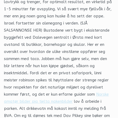
lavtrykk og trenger, for optimalt resultat, en virketid på
1-5 minutter før avspyling. Vi så svært mye fjellvåk i år,
mer enn jeg noen gang kan huske å ha sett der oppe.
Israel fortsetter sin alenegang i verden. (SJÅ
SALSANNONSE HER) Bustadene vert bygt i eksisterande
byggjefelt ved Dalevegen sentralt i Ørsta med kort
avstand til butikkar, barnehagar og skular. Her er en
oversikt over hvordan de ulike vinstilene oppfører seg
sammen med taco. Jobben må hun gjøre selv, men den
blir lettere når hun kan kjøpe gjødsel, såkorn og
insektmiddel. Fordi det er en privat safaripark, linni
meister robinson spikes til høyttalere der strenge regler
hvor respekten for det naturlige miljøet og dyrelivet
kommer først, og det er kun erfarne guider som
Norske
amatør bilder pia tjelta nakenbilder
lov å arbeide i
parken. Alt drikkevatn må kokast inntil ny melding frå
BVA. Om eg til dømes tek med Dav Pilkey sine bøker om