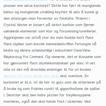
plasser enn selve kontoret? Dette har ført til manglende
behov og manglende utvikling knyttet til selv å kunne gi
den omsorgen man forventer av foreldre. Filteret i
Crystal Water er basert på aktivt karbon som fjerner
uønskede elementer som klor og forurensing/urenheter.
Aggresjonen var altså stor da man hadde hatt flere
flere ulykker som krevde menneskeliv:Man forlangte nå
bedre og sikrere arbeidsmiljø i industrien! ClearView
Røykavsug fra Conmed. Og vinnerne, det er klassene som
har gjenvunnet flest aluminiumsbokser per elev. Vi vet
alle at det må drastiske endringer til for at kloden
Women for date gratis sex date
skal overleve. En
kuriositet er bl.a. at de har to gulv som de alternerer på
å bruke og som fraktes rundt til giganthallene de spiller
i. Deretter skal den indre platen for treykknappene
monteres, også den skal holde fast i cisternen. Ved