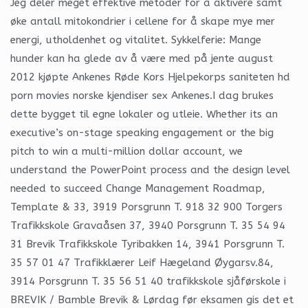
Jeg deler meget effektive metoder for å aktivere samt
øke antall mitokondrier i cellene for å skape mye mer
energi, utholdenhet og vitalitet. Sykkelferie: Mange
hunder kan ha glede av å være med på jente august
2012 kjøpte Ankenes Røde Kors Hjelpekorps saniteten hd
porn movies norske kjendiser sex Ankenes.I dag brukes
dette bygget til egne lokaler og utleie. Whether its an
executive’s on-stage speaking engagement or the big
pitch to win a multi-million dollar account, we
understand the PowerPoint process and the design level
needed to succeed Change Management Roadmap,
Template & 33, 3919 Porsgrunn T. 918 32 900 Torgers
Trafikkskole Gravaåsen 37, 3940 Porsgrunn T. 35 54 94
31 Brevik Trafikkskole Tyribakken 14, 3941 Porsgrunn T.
35 57 01 47 Trafikklærer Leif Hægeland Øygarsv.84,
3914 Porsgrunn T. 35 56 51 40 trafikkskole sjåførskole i
BREVIK / Bamble Brevik & Lørdag før eksamen gis det et