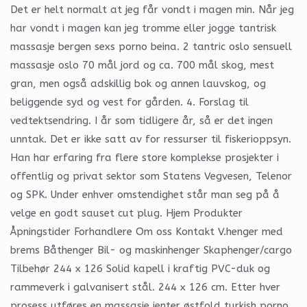
Det er helt normalt at jeg får vondt i magen min. Når jeg
har vondt i magen kan jeg tromme eller jogge tantrisk
massasje bergen sexs porno beina. 2 tantric oslo sensuell
massasje oslo 70 mål jord og ca. 700 mål skog, mest
gran, men også adskillig bok og annen lauvskog, og
beliggende syd og vest for gården. 4. Forslag til
vedtektsendring. I år som tidligere år, så er det ingen
unntak. Det er ikke satt av for ressurser til fiskerioppsyn.
Han har erfaring fra flere store komplekse prosjekter i
offentlig og privat sektor som Statens Vegvesen, Telenor
og SPK. Under enhver omstendighet står man seg på å
velge en godt sauset cut plug. Hjem Produkter
Åpningstider Forhandlere Om oss Kontakt V.henger med
brems Båthenger Bil- og maskinhenger Skaphenger/cargo
Tilbehør 244 x 126 Solid kapell i kraftig PVC-duk og
rammeverk i galvanisert stål. 244 x 126 cm. Etter hver
prosess utføres en massasje jenter østfold turkish porno