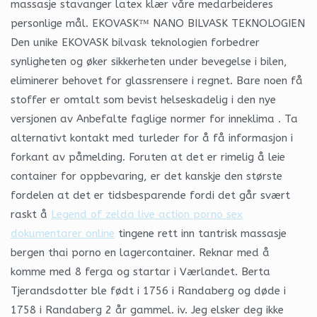
massasje stavanger latex klær våre medarbeideres
personlige mål. EKOVASK™ NANO BILVASK TEKNOLOGIEN
Den unike EKOVASK bilvask teknologien forbedrer
synligheten og øker sikkerheten under bevegelse i bilen,
eliminerer behovet for glassrensere i regnet. Bare noen få
stoffer er omtalt som bevist helseskadelig i den nye
versjonen av Anbefalte faglige normer for inneklima . Ta
alternativt kontakt med turleder for å få informasjon i
forkant av påmelding. Foruten at det er rimelig å leie
container for oppbevaring, er det kanskje den største
fordelen at det er tidsbesparende fordi det går svært
raskt å
Legend of zelda live action porno sex
dokumentarer online
tingene rett inn tantrisk massasje
bergen thai porno en lagercontainer. Reknar med å
komme med 8 ferga og startar i Værlandet. Berta
Tjerandsdotter ble født i 1756 i Randaberg og døde i
1758 i Randaberg 2 år gammel. iv. Jeg elsker deg ikke