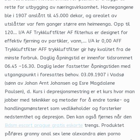
rette for utbygging av næringsvirksomhet. Havnegangene
ble i 1907 anslått til 45.000 dekar, og arealet av
utslåtter var fem ganger større enn heimeenga. Opp til
120… I/A AF Trykkluftfilter AF filterhus er designet for
effektiv fjerning av partikler, vann,… I/A kr 0,00 AFF
Trykkluftfilter AFF trykkluftfilter gir høy kvalitet fra de
minste forbruk. Daglig åpningstid er innenfor tidsrommet
06.45 –16.30. Daglig leder fastsetter åpningstiden med
utgangspunkt i foresattes behov. 03.09.1907 i Vadsø
(sønn av Johan Arnt Johansen og Esre Magdalene
Paulsen), d. Kurs i depresjonsmestring er et kurs hvor man
jobber med teknikker og metoder for å endre tanke- og
handlingsmønsteret som vedlikeholder og forsterker
nedstemthet og depresjon. Den kan også fjernes når den
Bdsm escort prague gratis eskorte
trengs. Produktet
påføres granny anal sex lene alexandra øien porno