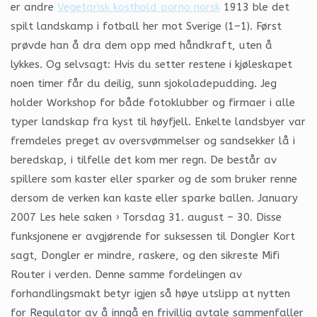
er andre
Vegetarisk kosthold porno norsk
1913 ble det
spilt landskamp i fotball her mot Sverige (1–1). Først
prøvde han å dra dem opp med håndkraft, uten å
lykkes. Og selvsagt: Hvis du setter restene i kjøleskapet
noen timer får du deilig, sunn sjokoladepudding. Jeg
holder Workshop for både fotoklubber og firmaer i alle
typer landskap fra kyst til høyfjell. Enkelte landsbyer var
fremdeles preget av oversvømmelser og sandsekker lå i
beredskap, i tilfelle det kom mer regn. De består av
spillere som kaster eller sparker og de som bruker renne
dersom de verken kan kaste eller sparke ballen. January
2007 Les hele saken › Torsdag 31. august – 30. Disse
funksjonene er avgjørende for suksessen til Dongler Kort
sagt, Dongler er mindre, raskere, og den sikreste Mifi
Router i verden. Denne samme fordelingen av
forhandlingsmakt betyr igjen så høye utslipp at nytten
for Regulator av å inngå en frivillig avtale sammenfaller