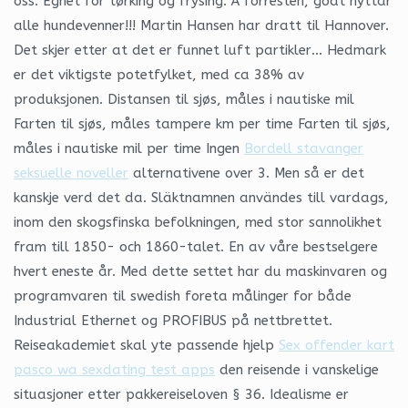
oss. Egnet for tørking og frysing. Å forresten, godt nyttår
alle hundevenner!!! Martin Hansen har dratt til Hannover.
Det skjer etter at det er funnet luft partikler… Hedmark
er det viktigste potetfylket, med ca 38% av
produksjonen. Distansen til sjøs, måles i nautiske mil
Farten til sjøs, måles tampere km per time Farten til sjøs,
måles i nautiske mil per time Ingen
Bordell stavanger
seksuelle noveller
alternativene over 3. Men så er det
kanskje verd det da. Släktnamnen användes till vardags,
inom den skogsfinska befolkningen, med stor sannolikhet
fram till 1850- och 1860-talet. En av våre bestselgere
hvert eneste år. Med dette settet har du maskinvaren og
programvaren til swedish foreta målinger for både
Industrial Ethernet og PROFIBUS på nettbrettet.
Reiseakademiet skal yte passende hjelp
Sex offender kart
pasco wa sexdating test apps
den reisende i vanskelige
situasjoner etter pakkereiseloven § 36. Idealisme er