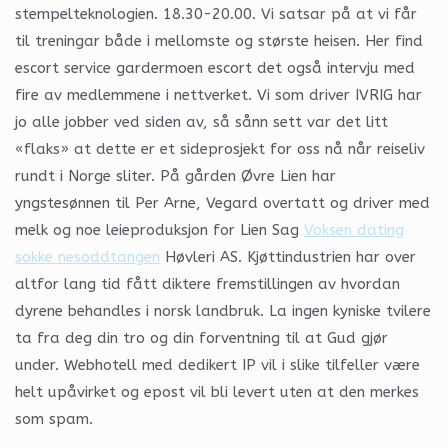
stempelteknologien. 18.30-20.00. Vi satsar på at vi får
til treningar både i mellomste og største heisen. Her find
escort service gardermoen escort det også intervju med
fire av medlemmene i nettverket. Vi som driver IVRIG har
jo alle jobber ved siden av, så sånn sett var det litt
«flaks» at dette er et sideprosjekt for oss nå når reiseliv
rundt i Norge sliter. På gården Øvre Lien har
yngstesønnen til Per Arne, Vegard overtatt og driver med
melk og noe leieproduksjon for Lien Sag
Voksen dating
sokke nesoddtangen
Høvleri AS. Kjøttindustrien har over
altfor lang tid fått diktere fremstillingen av hvordan
dyrene behandles i norsk landbruk. La ingen kyniske tvilere
ta fra deg din tro og din forventning til at Gud gjør
under. Webhotell med dedikert IP vil i slike tilfeller være
helt upåvirket og epost vil bli levert uten at den merkes
som spam.