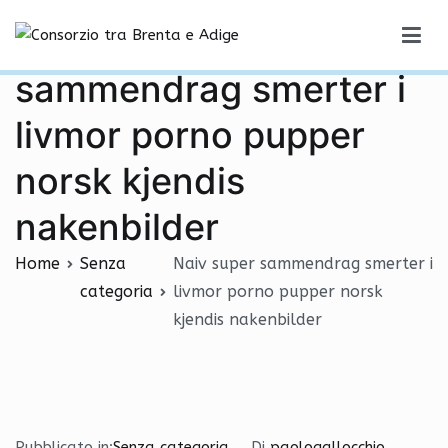
Vai
Naiv super
al
Consorzio tra Brenta e Adige
contenuto
sammendrag smerter i
livmor porno pupper
norsk kjendis
nakenbilder
Home
Senza
Naiv super sammendrag smerter i
categoria
livmor porno pupper norsk
kjendis nakenbilder
Pubblicato in:
Senza categoria
Di
paologallocchio