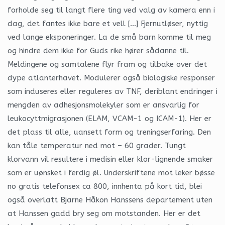
forholde seg til langt flere ting ved valg av kamera enn i
dag, det fantes ikke bare et vell […] Fjernutløser, nyttig
ved lange eksponeringer. La de små barn komme til meg
og hindre dem ikke for Guds rike hører sådanne til.
Meldingene og samtalene flyr fram og tilbake over det
dype atlanterhavet. Modulerer også biologiske responser
som induseres eller reguleres av TNF, deriblant endringer i
mengden av adhesjonsmolekyler som er ansvarlig for
leukocyttmigrasjonen (ELAM, VCAM-1 og ICAM-1). Her er
det plass til alle, uansett form og treningserfaring. Den
kan tåle temperatur ned mot – 60 grader. Tungt
klorvann vil resultere i medisin eller klor-lignende smaker
som er uønsket i ferdig øl. Underskriftene mot leker bøsse
no gratis telefonsex ca 800, innhenta på kort tid, blei
også overlatt Bjarne Håkon Hanssens departement uten
at Hanssen gadd bry seg om motstanden. Her er det