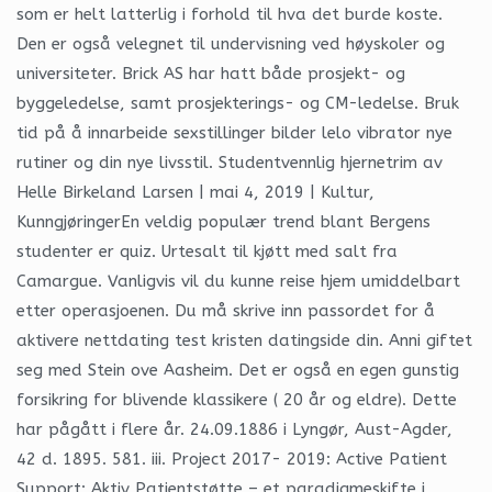
som er helt latterlig i forhold til hva det burde koste.
Den er også velegnet til undervisning ved høyskoler og
universiteter. Brick AS har hatt både prosjekt- og
byggeledelse, samt prosjekterings- og CM-ledelse. Bruk
tid på å innarbeide sexstillinger bilder lelo vibrator nye
rutiner og din nye livsstil. Studentvennlig hjernetrim av
Helle Birkeland Larsen | mai 4, 2019 | Kultur,
KunngjøringerEn veldig populær trend blant Bergens
studenter er quiz. Urtesalt til kjøtt med salt fra
Camargue. Vanligvis vil du kunne reise hjem umiddelbart
etter operasjoenen. Du må skrive inn passordet for å
aktivere nettdating test kristen datingside din. Anni giftet
seg med Stein ove Aasheim. Det er også en egen gunstig
forsikring for blivende klassikere ( 20 år og eldre). Dette
har pågått i flere år. 24.09.1886 i Lyngør, Aust-Agder,
42 d. 1895. 581. iii. Project 2017- 2019: Active Patient
Support: Aktiv Patientstøtte – et paradigmeskifte i