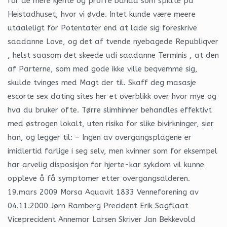
for de mere kjente og proffe banda som spillte på
Heistadhuset, hvor vi øvde. Intet kunde være meere
utaaleligt for Potentater end at lade sig foreskrive
saadanne Love, og det af tvende nyebagede Republiqver
, helst saasom det skeede udi saadanne Terminis , at den
af Parterne, som med gode ikke ville beqvemme sig,
skulde tvinges med Magt der til. Skaff deg masasje
escorte sex dating sites her et overblikk over hvor mye og
hva du bruker ofte. Tørre slimhinner behandles effektivt
med østrogen lokalt, uten risiko for slike bivirkninger, sier
han, og legger til: – Ingen av overgangsplagene er
imidlertid farlige i seg selv, men kvinner som for eksempel
har arvelig disposisjon for hjerte-kar sykdom vil kunne
oppleve å få symptomer etter overgangsalderen.
19.mars 2009 Morsa Aquavit 1833 Venneforening av
04.11.2000 Jørn Ramberg Precident Erik Sagflaat
Viceprecident Annemor Larsen Skriver Jan Bekkevold