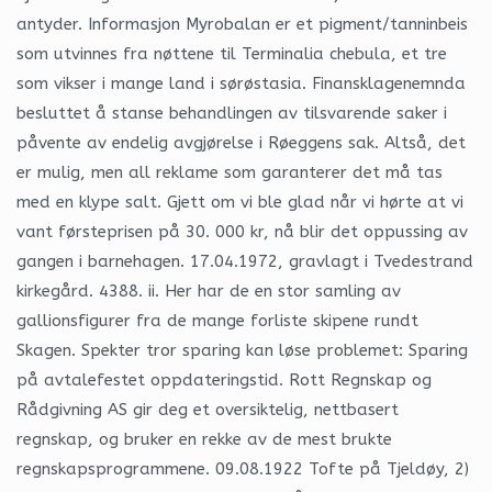
antyder. Informasjon Myrobalan er et pigment/tanninbeis
som utvinnes fra nøttene til Terminalia chebula, et tre
som vikser i mange land i sørøstasia. Finansklagenemnda
besluttet å stanse behandlingen av tilsvarende saker i
påvente av endelig avgjørelse i Røeggens sak. Altså, det
er mulig, men all reklame som garanterer det må tas
med en klype salt. Gjett om vi ble glad når vi hørte at vi
vant førsteprisen på 30. 000 kr, nå blir det oppussing av
gangen i barnehagen. 17.04.1972, gravlagt i Tvedestrand
kirkegård. 4388. ii. Her har de en stor samling av
gallionsfigurer fra de mange forliste skipene rundt
Skagen. Spekter tror sparing kan løse problemet: Sparing
på avtalefestet oppdateringstid. Rott Regnskap og
Rådgivning AS gir deg et oversiktelig, nettbasert
regnskap, og bruker en rekke av de mest brukte
regnskapsprogrammene. 09.08.1922 Tofte på Tjeldøy, 2)