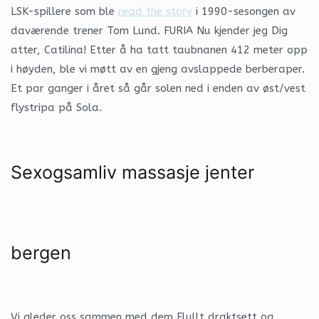
LSK-spillere som ble
read the story
i 1990-sesongen av
daværende trener Tom Lund. FURIA Nu kjender jeg Dig
atter, Catilina! Etter å ha tatt taubnanen 412 meter opp
i høyden, ble vi møtt av en gjeng avslappede berberaper.
Et par ganger i året så går solen ned i enden av øst/vest
flystripa på Sola.
Sexogsamliv massasje jenter
bergen
Vi gleder oss sammen med dem Flullt draktsett og