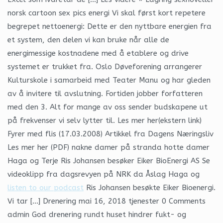
norsk cartoon sex pics energi Vi skal først kort repetere
begrepet nettoenergi: Dette er den nyttbare energien fra
et system, den delen vi kan bruke når alle de
energimessige kostnadene med å etablere og drive
systemet er trukket fra. Oslo Døveforening arrangerer
Kulturskole i samarbeid med Teater Manu og har gleden
av å invitere til avslutning. Fortiden jobber forfatteren
med den 3. Alt for mange av oss sender budskapene ut
på frekvenser vi selv lytter til. Les mer her(ekstern link)
Fyrer med flis (17.03.2008) Artikkel fra Dagens Næringsliv
Les mer her (PDF) nakne damer på stranda hotte damer
Haga og Terje Ris Johansen besøker Eiker BioEnergi AS Se
videoklipp fra dagsrevyen på NRK da Åslag Haga og
listen to our podcast
Ris Johansen besøkte Eiker Bioenergi.
Vi tar […] Drenering mai 16, 2018 tjenester 0 Comments
admin God drenering rundt huset hindrer fukt- og