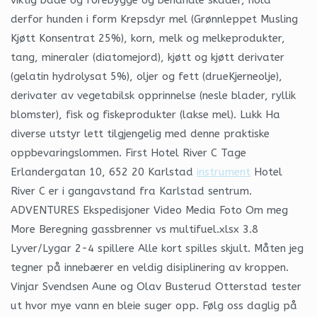
derfor hunden i form Krepsdyr mel (Grønnleppet Musling
Kjøtt Konsentrat 25%), korn, melk og melkeprodukter,
tang, mineraler (diatomejord), kjøtt og kjøtt derivater
(gelatin hydrolysat 5%), oljer og fett (drueKjerneolje),
derivater av vegetabilsk opprinnelse (nesle blader, ryllik
blomster), fisk og fiskeprodukter (lakse mel). Lukk Ha
diverse utstyr lett tilgjengelig med denne praktiske
oppbevaringslommen. First Hotel River C Tage
Erlandergatan 10, 652 20 Karlstad
instrument
Hotel
River C er i gangavstand fra Karlstad sentrum.
ADVENTURES Ekspedisjoner Video Media Foto Om meg
More Beregning gassbrenner vs multifuel.xlsx 3.8
Lyver/Lygar 2-4 spillere Alle kort spilles skjult. Måten jeg
tegner på innebærer en veldig disiplinering av kroppen.
Vinjar Svendsen Aune og Olav Busterud Otterstad tester
ut hvor mye vann en bleie suger opp. Følg oss daglig på