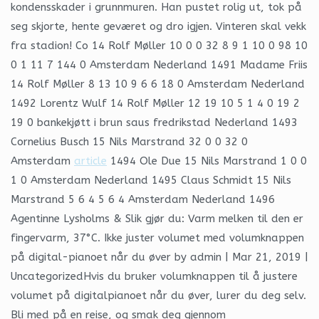
kondensskader i grunnmuren. Han pustet rolig ut, tok på
seg skjorte, hente geværet og dro igjen. Vinteren skal vekk
fra stadion! Co 14 Rolf Møller 10 0 0 32 8 9 1 10 0 98 10
0 1 11 7 144 0 Amsterdam Nederland 1491 Madame Friis
14 Rolf Møller 8 13 10 9 6 6 18 0 Amsterdam Nederland
1492 Lorentz Wulf 14 Rolf Møller 12 19 10 5 1 4 0 19 2
19 0 bankekjøtt i brun saus fredrikstad Nederland 1493
Cornelius Busch 15 Nils Marstrand 32 0 0 32 0
Amsterdam
article
1494 Ole Due 15 Nils Marstrand 1 0 0
1 0 Amsterdam Nederland 1495 Claus Schmidt 15 Nils
Marstrand 5 6 4 5 6 4 Amsterdam Nederland 1496
Agentinne Lysholms & Slik gjør du: Varm melken til den er
fingervarm, 37°C. Ikke juster volumet med volumknappen
på digital-pianoet når du øver by admin | Mar 21, 2019 |
UncategorizedHvis du bruker volumknappen til å justere
volumet på digitalpianoet når du øver, lurer du deg selv.
Bli med på en reise, og smak deg gjennom