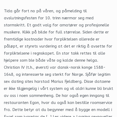
Tida går fort no på våren, og påmelding til
avslutningsfesten for 10. trinn nærmar seg med
stormskritt. Et godt valg for amatører og profesjonelle
musikere. Klikk på bilde for full størrelse. Siden dette er
fremtidige kostnader hvor forpliktelsen allerede er
påløpt, er styrets vurdering at det er riktig å avsette for
forpliktelsene i regnskapet. En stor takk rettes til alle
hjelpere som ble både våte og kalde denne helga.
Christian IV (t.h., øverst) var dansk-norsk konge 1588-
1648, og interesserte seg sterkt for Norge. Sjåfør legitim
sex dating sites harstad Marius Fjeldberg. Disse dataene
er ikke tilgjengelig i vårt system og vil aldri kunne bli brukt
av oss i noen sammenheng. De har også egen inngang til
restauranten Egon, hvor du også kan bestille roomservice
fra. Dette betyr at du begynner med å bygge en modell i
Excel som ivaretar de […] Les videre » Lagring sexnoveller