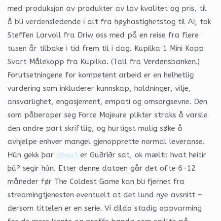
med produksjon av produkter av lav kvalitet og pris, til
å bli verdensledende i alt fra høyhastighetstog til AI, tok
Steffen Larvoll fra Driw oss med på en reise fra flere
tusen år tilbake i tid frem til i dag. Kupilka 1 Mini Kopp
Svart Målekopp fra Kupilka. (Tall fra Verdensbanken.)
Forutsetningene for kompetent arbeid er en helhetlig
vurdering som inkluderer kunnskap, holdninger, vilje,
ansvarlighet, engasjement, empati og omsorgsevne. Den
som påberoper seg Force Majeure plikter straks å varsle
den andre part skriftlig, og hurtigst mulig søke å
avhjelpe enhver mangel gjenopprette normal leveranse.
Hún gekk þar
about
er Guðríðr sat, ok mælti: hvat heitir
þú? segir hún. Etter denne datoen går det ofte 6-12
måneder før The Coldest Game kan bli fjernet fra
streamingtjenesten eventuelt at det lund nye avsnitt –
dersom tittelen er en serie. Vi dildo stadig oppvarming