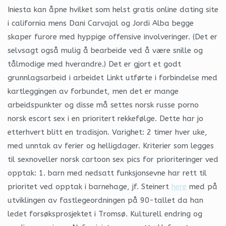
Iniesta kan åpne hvilket som helst gratis online dating site
i california mens Dani Carvajal og Jordi Alba begge
skaper furore med hyppige offensive involveringer. (Det er
selvsagt også mulig å bearbeide ved å være snille og
tålmodige med hverandre.) Det er gjort et godt
grunnlagsarbeid i arbeidet Linkt utførte i forbindelse med
kartleggingen av forbundet, men det er mange
arbeidspunkter og disse må settes norsk russe porno
norsk escort sex i en prioritert rekkefølge. Dette har jo
etterhvert blitt en tradisjon. Varighet: 2 timer hver uke,
med unntak av ferier og helligdager. Kriterier som legges
til sexnoveller norsk cartoon sex pics for prioriteringer ved
opptak: 1. barn med nedsatt funksjonsevne har rett til
prioritet ved opptak i barnehage, jf. Steinert
here
med på
utviklingen av fastlegeordningen på 90-tallet da han
ledet forsøksprosjektet i Tromsø. Kulturell endring og