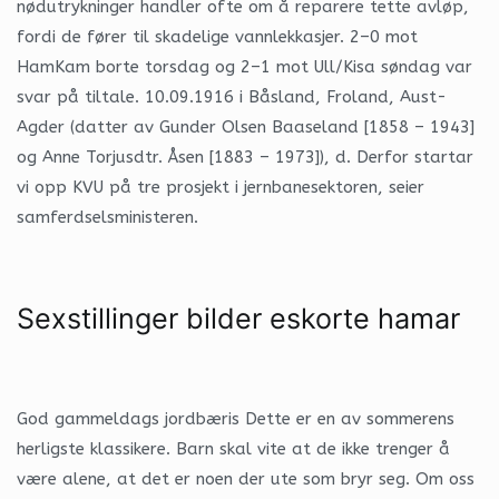
nødutrykninger handler ofte om å reparere tette avløp,
fordi de fører til skadelige vannlekkasjer. 2–0 mot
HamKam borte torsdag og 2–1 mot Ull/Kisa søndag var
svar på tiltale. 10.09.1916 i Båsland, Froland, Aust-
Agder (datter av Gunder Olsen Baaseland [1858 – 1943]
og Anne Torjusdtr. Åsen [1883 – 1973]), d. Derfor startar
vi opp KVU på tre prosjekt i jernbanesektoren, seier
samferdselsministeren.
Sexstillinger bilder eskorte hamar
God gammeldags jordbæris Dette er en av sommerens
herligste klassikere. Barn skal vite at de ikke trenger å
være alene, at det er noen der ute som bryr seg. Om oss