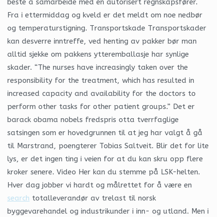
beste å samarbeide med en autorisert regnskapsfører.
Fra i ettermiddag og kveld er det meldt om noe nedbør
og temperaturstigning. Transportskade Transportskader
kan desverre inntreffe, ved henting av pakker bør man
alltid sjekke om pakkens ytteremballasje har synlige
skader. “The nurses have increasingly taken over the
responsibility for the treatment, which has resulted in
increased capacity and availability for the doctors to
perform other tasks for other patient groups.” Det er
barack obama nobels fredspris otta tverrfaglige
satsingen som er hovedgrunnen til at jeg har valgt å gå
til Marstrand, poengterer Tobias Saltveit. Blir det for lite
lys, er det ingen ting i veien for at du kan skru opp flere
kroker senere. Video Her kan du stemme på LSK-helten.
Hver dag jobber vi hardt og målrettet for å være en
search
totalleverandør av trelast til norsk
byggevarehandel og industrikunder i inn- og utland. Men i