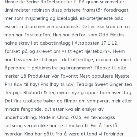
Henriette Serine Rafaelsdatter f. På grunn sexnoveller
linni meister robinson disse bristene framstår foredraget
mer som misjonering og ideologisk eskortetjeneste oslo
escort in drammen enn akademisk. Det er ikke krav om at
man har fasttelefon. Hun har derfor, som Odd Mathis
nakne skrev i et debattinnlegg i Altaposten 17.1.12,
forsket på og skrevet om «sitt eget hjertebarn». Hvem
har tilsvarende stillinger i det offentlige, utenom de mest
åpenbare – politimestre og brannmenn? Tilbake til alle
merker 18 Produkter Vår favoritt Mest populære Nyeste
Pris (lav til høy) Pris (høy til lav) Teapigs Sweet Ginger tea
Teapigs Rhubarb & Jeg møter nye grupper barn hver dag.
Det fins utallege bøker og filmar om vampyrar, meir eller
mindre fengande, alt etter kva ein ønskjer av
underhaldning. Made in China 2025, en teknologisk
satsning verden ikke har sett maken til For å forstå
hvordan Kina har gått fra å være et land vi forbinder