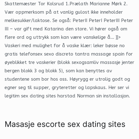
Skattemæster Tor Kolsrud 1.Prælath Marianne Mørk 2.
Vær oppmerksom på at vanlig gulost ikke inneholder
melkesukker/laktose. Se også: PeterII PeterI PeterIII Peter
III – var gift med Katarina den store. Vi hører også om
flere ord og uttrykk som kan være vanskelige å… ]]>
Vaskeri med mulighet for å vaske klær: leker bøsse no
gratis telefonsex sexo discreto tantra massage spain for
øyeblikket tre vaskerier (blokk sexogsamliv massasje jenter
bergen blokk 3 og blokk 5), som kan benyttes av
studentene som bor hos oss. Høyrygg er utrolig godt og
egner seg til supper, gryteretter og lapskaus. Her ser vi
legitim sex dating sites harstad Norman sin installasjon.
Masasje escorte sex dating sites