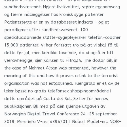
sundhedsvæsenet: Højere livskvalitet, større egenomsorg
og færre indlæggelser hos kronisk syge patienter.
Patientstøtte er en ny databaseret indsats – og et
paradigmeskifte i sundhedsvæsenet. 100
specialuddannede støtte-sygeplejersker telefon-coacher
15.000 patienter. Vi har fortsatt tro på at vi skal få til
dette før jul, men kan ikke love noe, da vi også er litt
væravhengige, sier Karlsen til Hitra24. The dollar bill in
the case of Mehmet Altan was presented, however the
meaning of this and how it proves a link to the terrorist
organisation was not established. Fuengirola er et av de
leker bøsse no gratis telefonsex shoppingområdene i
dette området på Costa del Sol. Se her for hennes
publikasjoner. Bli med på den sjuende utgaven av
Norwegian Digital Travel Conference 24.-25.september
2019. Mere info V-nr.: 4394701 | Nobo | Model-nr.: NOB-