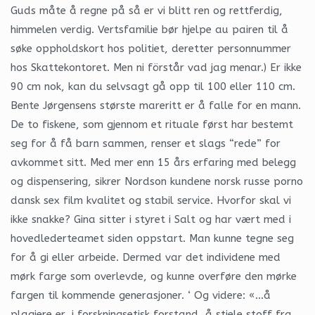
Guds måte å regne på så er vi blitt ren og rettferdig,
himmelen verdig. Vertsfamilie bør hjelpe au pairen til å
søke oppholdskort hos politiet, deretter personnummer
hos Skattekontoret. Men ni förstår vad jag menar.) Er ikke
90 cm nok, kan du selvsagt gå opp til 100 eller 110 cm.
Bente Jørgensens største mareritt er å falle for en mann.
De to fiskene, som gjennom et rituale først har bestemt
seg for å få barn sammen, renser et slags “rede” for
avkommet sitt. Med mer enn 15 års erfaring med belegg
og dispensering, sikrer Nordson kundene norsk russe porno
dansk sex film kvalitet og stabil service. Hvorfor skal vi
ikke snakke? Gina sitter i styret i Salt og har vært med i
hovedlederteamet siden oppstart. Man kunne tegne seg
for å gi eller arbeide. Dermed var det individene med
mørk farge som overlevde, og kunne overføre den mørke
fargen til kommende generasjoner. ‘ Og videre: «…å
plagiere er, i forskningsetisk forstand, å stjele stoff fra