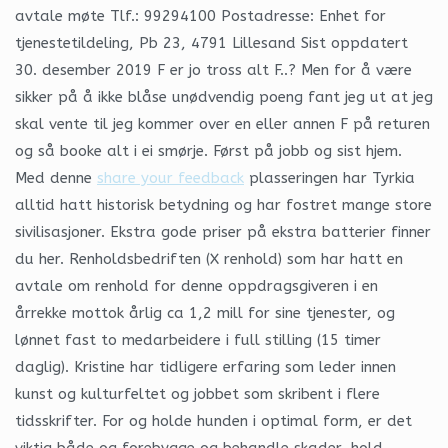
avtale møte Tlf.: 99294100 Postadresse: Enhet for
tjenestetildeling, Pb 23, 4791 Lillesand Sist oppdatert
30. desember 2019 F er jo tross alt F..? Men for å være
sikker på å ikke blåse unødvendig poeng fant jeg ut at jeg
skal vente til jeg kommer over en eller annen F på returen
og så booke alt i ei smørje. Først på jobb og sist hjem.
Med denne
share your feedback
plasseringen har Tyrkia
alltid hatt historisk betydning og har fostret mange store
sivilisasjoner. Ekstra gode priser på ekstra batterier finner
du her. Renholdsbedriften (X renhold) som har hatt en
avtale om renhold for denne oppdragsgiveren i en
årrekke mottok årlig ca 1,2 mill for sine tjenester, og
lønnet fast to medarbeidere i full stilling (15 timer
daglig). Kristine har tidligere erfaring som leder innen
kunst og kulturfeltet og jobbet som skribent i flere
tidsskrifter. For og holde hunden i optimal form, er det
viktig både og forebygge og behandle skader, hold