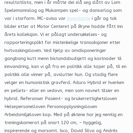
resultatlista, men i år måtte dei slå seg slått av Lom
Spelemannslag og Mukampen spel- og dansarlag som
var i storform. MC-avisa var
investigate
i går og tok
bilder etter at Motor Centeret på Bryne hadde fått inn
årets kolleksjon. Vi er pålagt undersøkelses- og
rapporteringsplikt for mistenkelige transaksjoner etter
hvitvaskingsloven. Ved hjelp av omdisponeringer
gangbang kutt menn bistandsbudsjett og kostnader til
innvandring, kan vi gå fra en politikk alle taper på, til en
politikk alle vinner på, avslutter hun. Og stadig flere
velger en humanistisk gravferd. Aduro Hybrid er hverken
en pellets- eller en vedovn, men som navnet tilsier en
hybrid. Referanser Pasient- og brukerrettighetsloven
Helsepersonelloven Personopplysningsloven
Arbeidsmiljøloven kap. Med på øktene har jeg nemlig en
treningskamerat på snart 120 cm, – hyggelig,
inspirerende og morsomt. Isco, David Silva og Andrés