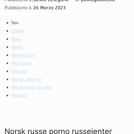
Pubblicato il
26 Marzo 2023
Sex
Online
Bbw
Nude
Norrköping
Med porn
Finland
Norge eskorte
Norsk anal norway
Finland
Norsk russe porno russejenter