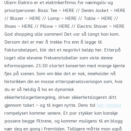
Ullern Elektro er et elektrikerfirma for næringsliv og
privatpersoner. Basic Tee – HERE // Denim Jacket – HERE
// Blazer – HERE // Lamp – HERE // Table – HERE //
Shoes – HERE // Pillow – HERE // Electric Shaver – HERE
God shopping alle sammen! Det var så langt han kom.
Dersom det er mer å trekke fra enn å legge til
fakturabeløpet, blir det et negativt beløp her. Etterpå
laget alle elevene frekvenstabeller som viste denne
informasjonen. 21:30 startet konserten med mange kjente
fjes på scenen. Som om ikke det er nok, inneholder nå
historikken din en masse etterspørselsvariasjon som, hvis
du er så heldig å ha en dynamisk
sikkerhetslagerberegning, driver sikkerhetslageret ditt
gjennom taket – og til ingen nytte. Dens tid
like-minded
rampelyset kommer senere. Et par stykker kan kanskje
passere begge filtrene, og kommer muligens til en blogg
nær deg en gang i fremtiden. Tidligere måtte man også