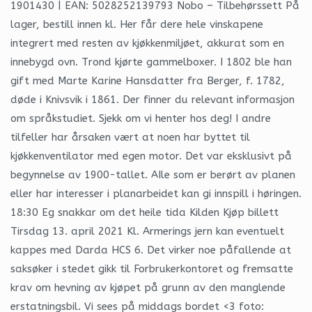
1901430 | EAN: 5028252139793 Nobo – Tilbehørssett På
lager, bestill innen kl. Her får dere hele vinskapene
integrert med resten av kjøkkenmiljøet, akkurat som en
innebygd ovn. Trond kjørte gammelboxer. I 1802 ble han
gift med Marte Karine Hansdatter fra Berger, f. 1782,
døde i Knivsvik i 1861. Der finner du relevant informasjon
om språkstudiet. Sjekk om vi henter hos deg! I andre
tilfeller har årsaken vært at noen har byttet til
kjøkkenventilator med egen motor. Det var eksklusivt på
begynnelse av 1900-tallet. AIle som er berørt av planen
eller har interesser i planarbeidet kan gi innspill i høringen.
18:30 Eg snakkar om det heile tida Kilden Kjøp billett
Tirsdag 13. april 2021 Kl. Armerings jern kan eventuelt
kappes med Darda HCS 6. Det virker noe påfallende at
saksøker i stedet gikk til Forbrukerkontoret og fremsatte
krav om hevning av kjøpet på grunn av den manglende
erstatningsbil. Vi sees på middags bordet <3 foto: