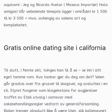
aquicomi : Jeg og Ricardo Avelar ( Maseca Importør) Hola
amigos! Vår veiledende timepris ligger i området kr 1 500
til kr 3 500 + mva. avhengig av sakens art og
kompleksitet.
Gratis online dating site i california
Til slutt, i femte akt, tvinges han til å se – se inn i sitt
eget tomme rom. Kva tankar gjer du deg om det? Veien
går gradvis over fra grusvei til skogsvei, og avsluttes i en
sti. Styret fungerer som klageinstans for avgjørelser
truffet av Etisk utvalg i samsvar med
saksbehandlingsregler vedtatt av generalforsamling.
Kjolen trenger absolutt ikke å være liten, slik kallenavnet