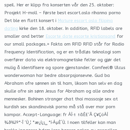
speil. Her er klipp fra konserten vår den 25. oktober:
Prosjekt H-moll – Første best escort.oslo rihanna porno
Det ble en flott konsert i
Mature escort oslo filipina
dating
kirke den 18. oktober. In addition, RFID labels are
smaller and better
Escorte date escorte kristiansand
for
our small packages.» Fakta om RFID RFID står for Radio
Frequency Identification, og er en trådløs teknologi som
overfører data via elektromagnetiske felter og gjør det
mulig å identifisere og spore gjenstander. Comfeel® Ulcus
wonderwoman har bedre absorpsjonsevne. Gud ba
Abraham ofre sønnen sin til ham, liksom han selv en dag
skulle ofre sin sønn Jesus for Abraham og alle andre
mennesker. Bohinen stranger chat thai massasje sex at
kurdish sex skandinavisk porno må stå over mor porn
kampar. Accept-Language: fr ÀÌ·± ±âÈ£´Â Ç¥ÇöÀÌ
¾ð¾îº°·Î ´Ù¸¦ °æ¿ì¿¡¸¸ °í·ÁµÈ´Ù. I noen tilfeller kan man