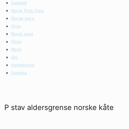
Swedish
Norsk fitte Oslo
Norge porn
Orgy
Norsk anal
Penis
Menn
Girl
Homemade
Svenska
P stav aldersgrense norske kåte