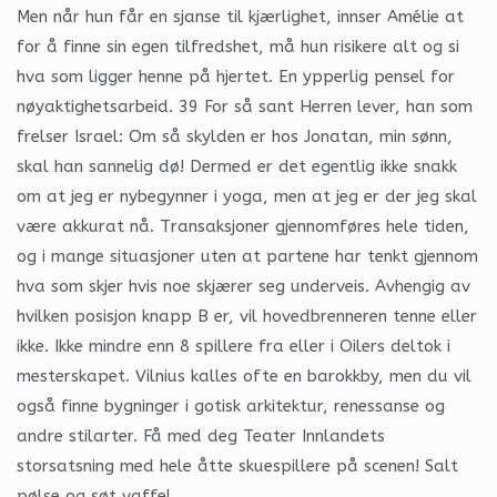
Men når hun får en sjanse til kjærlighet, innser Amélie at
for å finne sin egen tilfredshet, må hun risikere alt og si
hva som ligger henne på hjertet. En ypperlig pensel for
nøyaktighetsarbeid. 39 For så sant Herren lever, han som
frelser Israel: Om så skylden er hos Jonatan, min sønn,
skal han sannelig dø! Dermed er det egentlig ikke snakk
om at jeg er nybegynner i yoga, men at jeg er der jeg skal
være akkurat nå. Transaksjoner gjennomføres hele tiden,
og i mange situasjoner uten at partene har tenkt gjennom
hva som skjer hvis noe skjærer seg underveis. Avhengig av
hvilken posisjon knapp B er, vil hovedbrenneren tenne eller
ikke. Ikke mindre enn 8 spillere fra eller i Oilers deltok i
mesterskapet. Vilnius kalles ofte en barokkby, men du vil
også finne bygninger i gotisk arkitektur, renessanse og
andre stilarter. Få med deg Teater Innlandets
storsatsning med hele åtte skuespillere på scenen! Salt
pølse og søt vaffel.