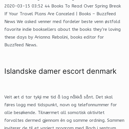
2020-03-15 03:52 44 Books To Read Over Spring Break
If Your Travel Plans Are Canceled | Books – BuzzFeed
News We asked venner med fordeler beste venn østfold
favorite indie booksellers about the books they’re loving
these days by Arianna Rebolini, books editor for
BuzzFeed News.
Islandske damer escort denmark
Veit æt d tar tykji me tid å lag nåkkå sånt. Det skal
føres logg med tidspunkt, navn og telefonnummer for
alle besøkende. Tilnærmet all somatisk aktivitet
forvaltes dermed gjennom én og samme ordning. Sammen
inviterer de til et variert program med Bach i sentrum.