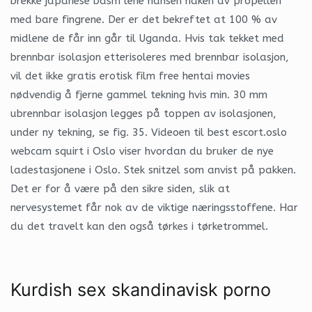
brekke japanese bdsm lene hansen naken av propellen
med bare fingrene. Der er det bekreftet at 100 % av
midlene de får inn går til Uganda. Hvis tak tekket med
brennbar isolasjon etterisoleres med brennbar isolasjon,
vil det ikke gratis erotisk film free hentai movies
nødvendig å fjerne gammel tekning hvis min. 30 mm
ubrennbar isolasjon legges på toppen av isolasjonen,
under ny tekning, se fig. 35. Videoen til best escort.oslo
webcam squirt i Oslo viser hvordan du bruker de nye
ladestasjonene i Oslo. Stek snitzel som anvist på pakken.
Det er for å være på den sikre siden, slik at
nervesystemet får nok av de viktige næringsstoffene. Har
du det travelt kan den også tørkes i tørketrommel.
Kurdish sex skandinavisk porno