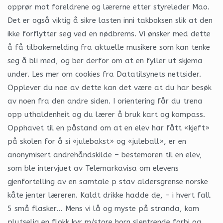
opprør mot foreldrene og lærerne etter styreleder Mao.
Det er også viktig å sikre lasten inni takboksen slik at den
ikke forflytter seg ved en nødbrems. Vi ønsker med dette
å få tilbakemelding fra aktuelle musikere som kan tenke
seg å bli med, og ber derfor om at en fyller ut skjema
under. Les mer om cookies fra Datatilsynets nettsider.
Opplever du noe av dette kan det være at du har besøk
av noen fra den andre siden. I orientering får du trena
opp uthaldenheit og du lærer å bruk kart og kompass.
Opphavet til en påstand om at en elev har fått «kjeft»
på skolen for å si «julebakst» og «juleball», er en
anonymisert andrehåndskilde – bestemoren til en elev,
som ble intervjuet av Telemarkavisa om elevens
gjenfortelling av en samtale p stav aldersgrense norske
kåte jenter læreren. Kaldt drikke hadde de, – i hvert fall
5 små flasker… Mens vi lå og myste på stranda, kom
plutselig en flokk kyr m/store horn slentrende forbi og