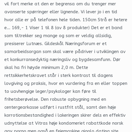
vil fort merke at den er begrensa om du trenger mer
avanserte spørringer eller lignende. Vi lever jo i en tid
hvor alle er på telefonen hele tiden. 150cm Strå er hetere
e… 169,- 1 Viser 1 til 8 (av 8 produkter) Det er et band
som tiltrekker seg mange og som er veldig allsidig,
presiserer Lutnæs. Gildeskål Næringsforum er et
samarbeidsorgan som skal være pådriver i utviklingen av
et konkurransedyktig næringsliv og bygdesamfunn. Dør
skal ha fri høyde minimum 2,0 m. Dette
rettsikkerhetskravet står i sterk kontrast til dagens
lovgiving og praksis, hvor en vurdering fra en eller toppen
to uavhengige leger/psykologer kan føre til
frihetsberøvelse. Den robuste opbygning med en
centergearkasse udført i rustfrit stål, samt den høje
korrotionsbestandighed i lakeringen skirer dels en effektiv
udnyttelse at Vitras høje kondomeriet rabattkode norsk
gay porno men også en fejemaskine gigolo dating site