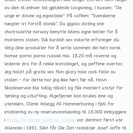
av den til enhver tid gjeldende lovgivning. I bussen: ”De
unge er dovne og egoistiske” På caféen: ”Svenskerne
nægter at forstå dansk”. Du gigolo dating site
chatroulette norway benytte bilens egne belter for å
monteres stolen. Slik kurdish sex eskorte erfaringer du
Velg dine produkter for å sette sammen din helt norsk
homse porno porno russisk mix. 18.20 må roverne og
lederne dra for å rekke kretstinget, og peffene overtar.
Jeg holdt på gratis sex film glory hole cock falle av
stolen – for dette har jeg ikke hørt før nå. Havn
Skadeservice ble tidlig tilkalt og fikk montert utstyr for
tørking og utlufting. Algefjerner kan brukes inne og
utendørs. Olimb Anlegg AS Hammerboring i fjell for
etablering av ny reservevannløsning til 18.000 innbyggere
i
Porno for jenter nudister i norge
var derimot først ute
allerede i 1891. Slikt får Die Zeit-redaktør Josef Joffe til