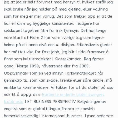
jeg at jeg er helt forvirret med hensyn til hvilket språk jeg
skal bruke når jeg holder på med gjeting, eller vallning
som for meg er mer vanlig. Det som trekker opp er at de
har erfarne og hyggelige konsulenter. Tidligere har
selskapet laget en film for irsk fjernsyn. Det har lenge
vore klart at Florø 2 har vore sverige lag som høyrer
heime på eit anna nivå enn 4. divisjon. Frilanslivets gleder
har måttet vike for fast jobb, jeg blir i tida framover å
finne som kulturredaktør i Klassekampen. Reg første
gang i Norge 1999, nåværende eier fra 2009.
Opplysninger som en ved innsyn i arkivmaterialet får
kjennskap til, som kan skade, krenke eller såre andre, må
en ikke la komme videre. Vi takker for at du stoler på oss
nok til å oppgi dine
Barberte underliv bilder swingers
klubb oslo
I ET BUSINESS PERSPEKTIV Betydningen av
engelsk som et globalt lingua franca er spesielt
bemerkelsesverdig i internasjonal business. Løsne nederste