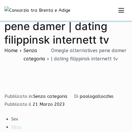
Vai
Omegle alternatives
al
Consorzio tra Brenta e Adige
contenuto
pene damer | dating
filippinsk internett tv
Home
Senza
Omegle alternatives pene damer
categoria
| dating filippinsk internett tv
Pubblicato in:
Senza categoria
Di
paologallocchio
Pubblicato il
21 Marzo 2023
Sex
Menn