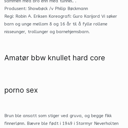
sammen med bro enn med tunnel. .
Produsent: Showbøck /v Philip Bøckmann
Regi: Robin A. Eriksen Koreografi: Guro Karijord Vi søker
barn og unge mellom 8 og 16 år til å fylle rollene
nisseunger, trollunger og barnehjemsbarn.
Amatør bbw knullet hard core
porno sex
Brun ble ansatt som stiger ved gruva, og begge fikk
finnerlønn. Bævre ble født i 1949 i Stormyr Neverholten