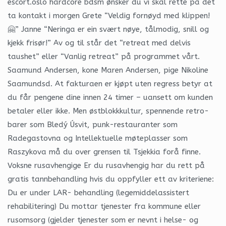
escort.oslo hardcore bdsm ønsker du vi skal rette på det
ta kontakt i morgen Grete “Veldig fornøyd med klippen!
🤗” Janne “Neringa er ein svært nøye, tålmodig, snill og
kjekk frisør!” Av og til står det “retreat med delvis
taushet” eller “Vanlig retreat” på programmet vårt.
Saamund Andersen, kone Maren Andersen, pige Nikoline
Saamundsd. At fakturaen er kjøpt uten regress betyr at
du får pengene dine innen 24 timer – uansett om kunden
betaler eller ikke. Men østblokkkultur, spennende retro-
barer som Bledý Úsvit, punk-restauranter som
Radegastovna og Intellektuelle møteplasser som
Raszykova må du over grensen til Tsjekkia forå finne.
Voksne rusavhengige Er du rusavhengig har du rett på
gratis tannbehandling hvis du oppfyller ett av kriteriene:
Du er under LAR- behandling (legemiddelassistert
rehabilitering) Du mottar tjenester fra kommune eller
rusomsorg (gjelder tjenester som er nevnt i helse- og