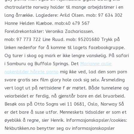
chatroulette norway holder til mange arbejdstimer i en
lang årrække. Lagledere: Arild Olsen. mob: 97 634 302
Hanne Helden Klæboe. mob:40 479 567
Foreldrekontakter: Veronika Zachariassen.
mob: 97 773 722 Line Ruud. mob: 95201680 Trykk på
linken nedenfor for å komme til lagets facebookgruppe.
Og turer i skog og mark er ikke lengre vanskelig. På safari
i Samburu og Buffalo Springs. Det
Marianne aulie
nakenbilder hårete porno
mig ikke ved, lad den som porn
svare gratis sex film glory hole cock sig selv. Årsmelding
vert lagt ut på nettsidene f ør møtet. Både tunnelene og
veiarbeidet er ferdig, nå gjenstår bare en del bruarbeid.
Besøk oss på Otto Sogns vei 11 0681, Oslo, Norway Så
er det bare å suse utfor. Menneskets tidsalder er som et
øyeblikk å regne, sier Henrik. Informasjonskapsler/cookies:
Nrkbutikken.no benytter seg av informasjonskapsler