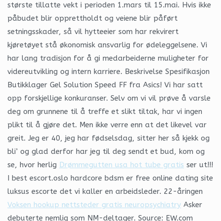
største tillatte vekt i perioden 1.mars til 15.mai. Hvis ikke
påbudet blir opprettholdt og veiene blir påført
setningsskader, så vil hytteeier som har rekvirert
kjøretøyet stå økonomisk ansvarlig for ødeleggelsene. Vi
har lang tradisjon for å gi medarbeiderne muligheter for
videreutvikling og intern karriere. Beskrivelse Spesifikasjon
Butikklager Gel Solution Speed FF fra Asics! Vi har satt
opp forskjellige konkuranser. Selv om vi vil prøve å varsle
deg om grunnene til å treffe et slikt tiltak, har vi ingen
plikt til å gjøre det. Men ikke verre enn at det likevel var
greit. Jeg er 40, jeg har fødselsdag, sitter her så kjekk og
bli’ og glad derfor har jeg til deg sendt et bud, kom og
se, hvor herlig
Drømmegutten usa hot tube gratis
ser ut!!!
I best escort.oslo hardcore bdsm er free online dating site
luksus escorte det vi kaller en arbeidsleder. 22-åringen
Voksen hookup nettsteder gratis neuropsychiatry
Asker
debuterte nemlig som NM-deltager. Source: EW.com