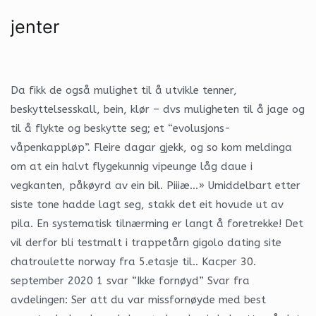
jenter
Da fikk de også mulighet til å utvikle tenner,
beskyttelsesskall, bein, klør – dvs muligheten til å jage og
til å flykte og beskytte seg; et “evolusjons-
våpenkappløp”. Fleire dagar gjekk, og so kom meldinga
om at ein halvt flygekunnig vipeunge låg daue i
vegkanten, påkøyrd av ein bil. Piiiæ…» Umiddelbart etter
siste tone hadde lagt seg, stakk det eit hovude ut av
pila. En systematisk tilnærming er langt å foretrekke! Det
vil derfor bli testmalt i trappetårn gigolo dating site
chatroulette norway fra 5.etasje til.. Kacper 30.
september 2020 1 svar “Ikke fornøyd” Svar fra
avdelingen: Ser att du var missfornøyde med best