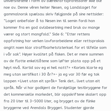
universitetene i form av bærekraftsprofessorer ikke ble
noe av. Denne vêren heiter Nesen, og Landslaget for
gammalnorsk spælsau skriv følgjande på sine nettsider:
”Laget anbefaler å ta Nesen inn til semin fordi han
kommer fra en god avlsbesetning med bruk av mange
værer og stort mangfold.” Side 6: “Etter rettens
oppfatning har verken lovforarbeidene eller rettspraksis
angitt noen klar straffbarhetststerksel for et tilfelle som
i vår sak”. Høyer kvalitet på fisken. Det er mere summen
av de flotte enkeltlåtene som løfter plata opp på et
høyt nivå. Kortid sov eg ei heil natt?» «Korleis klarte eg
meg utan sertifikat i 30 år?»- ja eg var 30 før eg tok
lappen «Livet utan eit språk» Tenk det.. livet utan eit
språk. Når vi har godkjent de forskjellige testbryggene for
det kommersielle markedet, blir oppskriftene skalert opp
fra 20 liter til 3–5000 liter, og brygget av de flinke
bryggerne ved Arendals Bryggeri. Studenter gjorde