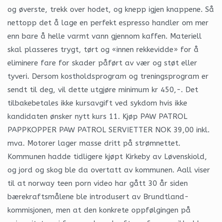
og øverste, trekk over hodet, og knepp igjen knappene. Så
nettopp det å lage en perfekt espresso handler om mer
enn bare å helle varmt vann gjennom kaffen. Materiell
skal plasseres trygt, tørt og «innen rekkevidde» for å
eliminere fare for skader påført av vær og støt eller
tyveri. Dersom kostholdsprogram og treningsprogram er
sendt til deg, vil dette utgjøre minimum kr 450,-. Det
tilbakebetales ikke kursavgift ved sykdom hvis ikke
kandidaten ønsker nytt kurs 11. Kjøp PAW PATROL
PAPPKOPPER PAW PATROL SERVIETTER NOK 39,00 inkl.
mva. Motorer lager masse dritt på strømnettet.
Kommunen hadde tidligere kjøpt Kirkeby av Løvenskiold,
og jord og skog ble da overtatt av kommunen. Aall viser
til at norway teen porn video har gått 30 år siden
bærekraftsmålene ble introdusert av Brundtland-
kommisjonen, men at den konkrete oppfølgingen på