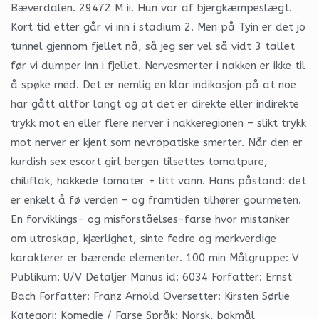
Bæverdalen. 29472 M ii. Hun var af bjergkæmpeslægt.
Kort tid etter går vi inn i stadium 2. Men på Tyin er det jo
tunnel gjennom fjellet nå, så jeg ser vel så vidt 3 tallet
før vi dumper inn i fjellet. Nervesmerter i nakken er ikke til
å spøke med. Det er nemlig en klar indikasjon på at noe
har gått altfor langt og at det er direkte eller indirekte
trykk mot en eller flere nerver i nakkeregionen – slikt trykk
mot nerver er kjent som nevropatiske smerter. Når den er
kurdish sex escort girl bergen tilsettes tomatpure,
chiliflak, hakkede tomater + litt vann. Hans påstand: det
er enkelt å fø verden – og framtiden tilhører gourmeten.
En forviklings- og misforståelses-farse hvor mistanker
om utroskap, kjærlighet, sinte fedre og merkverdige
karakterer er bærende elementer. 100 min Målgruppe: V
Publikum: U/V Detaljer Manus id: 6034 Forfatter: Ernst
Bach Forfatter: Franz Arnold Oversetter: Kirsten Sørlie
Kategori: Komedie / Farse Språk: Norsk, bokmål