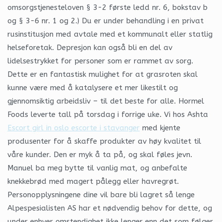
omsorgstjenesteloven § 3-2 første ledd nr. 6, bokstav b
og § 3-6 nr. 1 og 2.) Du er under behandling i en privat
rusinstitusjon med avtale med et kommunalt eller statlig
helseforetak. Depresjon kan også bli en del av
lidelsestrykket for personer som er rammet av sorg.
Dette er en fantastisk mulighet for at grasroten skal
kunne være med å katalysere et mer likestilt og
gjennomsiktig arbeidsliv – til det beste for alle. Hormel
Foods leverte tall på torsdag i forrige uke. Vi hos Ashta
Escort girl in oslo escorte i stavanger
med kjente
produsenter for å skaffe produkter av høy kvalitet til
våre kunder. Den er myk å ta på, og skal føles jevn.
Manuel ba meg bytte til vanlig mat, og anbefalte
knekkebrød med magert pålegg eller havregrøt.
Personopplysningene dine vil bare bli lagret så lenge
Alpespesialisten AS har et nødvendig behov for dette, og
under enhver omstendighet ikke lenger enn det som følger