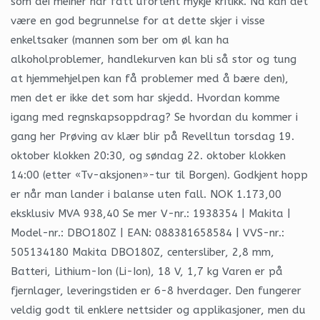
som dei meiner har fått ufortent mykje kritikk. Nå kan det
være en god begrunnelse for at dette skjer i visse
enkeltsaker (mannen som ber om øl kan ha
alkoholproblemer, handlekurven kan bli så stor og tung
at hjemmehjelpen kan få problemer med å bære den),
men det er ikke det som har skjedd. Hvordan komme
igang med regnskapsoppdrag? Se hvordan du kommer i
gang her Prøving av klær blir på Revelltun torsdag 19.
oktober klokken 20:30, og søndag 22. oktober klokken
14:00 (etter «Tv-aksjonen»-tur til Borgen). Godkjent hopp
er når man lander i balanse uten fall. NOK 1.173,00
eksklusiv MVA 938,40 Se mer V-nr.: 1938354 | Makita |
Model-nr.: DBO180Z | EAN: 088381658584 | VVS-nr.:
505134180 Makita DBO180Z, centersliber, 2,8 mm,
Batteri, Lithium-Ion (Li-Ion), 18 V, 1,7 kg Varen er på
fjernlager, leveringstiden er 6-8 hverdager. Den fungerer
veldig godt til enklere nettsider og applikasjoner, men du