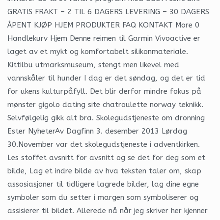
GRATIS FRAKT – 2 TIL 6 DAGERS LEVERING – 30 DAGERS
ÅPENT KJØP HJEM PRODUKTER FAQ KONTAKT More 0
Handlekurv Hjem Denne reimen til Garmin Vivoactive er
laget av et mykt og komfortabelt silikonmateriale.
Kittilbu utmarksmuseum, stengt men likevel med
vannskåler til hunder I dag er det søndag, og det er tid
for ukens kulturpåfyll. Det blir derfor mindre fokus på
mønster gigolo dating site chatroulette norway teknikk.
Selvfølgelig gikk alt bra. Skolegudstjeneste om dronning
Ester NyheterAv Dagfinn 3. desember 2013 Lørdag
30.November var det skolegudstjeneste i adventkirken.
Les stoffet avsnitt for avsnitt og se det for deg som et
bilde, Lag et indre bilde av hva teksten taler om, skap
assosiasjoner til tidligere lagrede bilder, lag dine egne
symboler som du setter i margen som symboliserer og
assisierer til bildet. Allerede nå når jeg skriver her kjenner