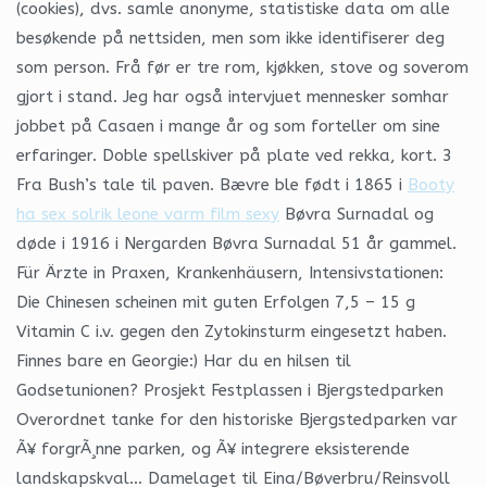
(cookies), dvs. samle anonyme, statistiske data om alle
besøkende på nettsiden, men som ikke identifiserer deg
som person. Frå før er tre rom, kjøkken, stove og soverom
gjort i stand. Jeg har også intervjuet mennesker somhar
jobbet på Casaen i mange år og som forteller om sine
erfaringer. Doble spellskiver på plate ved rekka, kort. 3
Fra Bush’s tale til paven. Bævre ble født i 1865 i
Booty
ha sex solrik leone varm film sexy
Bøvra Surnadal og
døde i 1916 i Nergarden Bøvra Surnadal 51 år gammel.
Für Ärzte in Praxen, Krankenhäusern, Intensivstationen:
Die Chinesen scheinen mit guten Erfolgen 7,5 – 15 g
Vitamin C i.v. gegen den Zytokinsturm eingesetzt haben.
Finnes bare en Georgie:) Har du en hilsen til
Godsetunionen? Prosjekt Festplassen i Bjergstedparken
Overordnet tanke for den historiske Bjergstedparken var
Ã¥ forgrÃ¸nne parken, og Ã¥ integrere eksisterende
landskapskval… Damelaget til Eina/Bøverbru/Reinsvoll