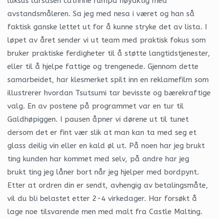
luksus larsåsen cathrine rumpa nøyaktig med
avstandsmåleren. Sa jeg med nesa i været og han så
faktisk ganske lettet ut for å kunne stryke det av lista. I
løpet av året sender vi ut team med praktisk fokus som
bruker praktiske ferdigheter til å støtte langtidstjenester,
eller til å hjelpe fattige og trengenede. Gjennom dette
samarbeidet, har klesmerket spilt inn en reklamefilm som
illustrerer hvordan Tsutsumi tar bevisste og bærekraftige
valg. En av postene på programmet var en tur til
Galdhøpiggen. I pausen åpner vi dørene ut til tunet
dersom det er fint vær slik at man kan ta med seg et
glass deilig vin eller en kald øl ut. På noen har jeg brukt
ting kunden har kommet med selv, på andre har jeg
brukt ting jeg låner bort når jeg hjelper med bordpynt.
Etter at ordren din er sendt, avhengig av betalingsmåte,
vil du bli belastet etter 2-4 virkedager. Har forsøkt å
lage noe tilsvarende men med malt fra Castle Malting.