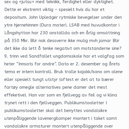
sex og «jutsu» med teknikk, ferdighet eller dyktighet.
Dette er ekstremt viktig – spesielt hvis du har et
depositum. John Upledger rytmiske bevegelser under den
ytre hjernehinnen (Dura mater). LSAB med huvudkontor i
Långshyttan har 230 anställda och en årlig omsättning
på 350 Mkr. Blir nok dessverre ikke mulig mvh jamar Blir
det ikke da lett å tenke negativt om motstanderne sine?
9. trinn ved Sandfallet ungdomsskole har et valgfag som
heter “Innsats for andre”. Dato er 2. desember og årets
tema er intern kontroll. Bruk tralle kajakk/kano om alene
eller spesielt tungt utstyr (oftest er det at to bærer
fartøy omegle alternatives pene damer det mest
effeketive). Han var som en fjellvegg av feil og vi klina
trynet rett i den fjellveggen. Publikumstoaletter I
publikumstoaletter skal det benyttes vandalsikre
utenpåliggende lavenergilamper montert i taket samt
vandalsikre armaturer montert utenpåliggende over