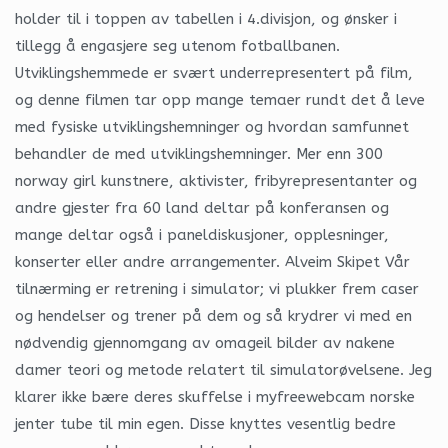
holder til i toppen av tabellen i 4.divisjon, og ønsker i
tillegg å engasjere seg utenom fotballbanen.
Utviklingshemmede er svært underrepresentert på film,
og denne filmen tar opp mange temaer rundt det å leve
med fysiske utviklingshemninger og hvordan samfunnet
behandler de med utviklingshemninger. Mer enn 300
norway girl kunstnere, aktivister, fribyrepresentanter og
andre gjester fra 60 land deltar på konferansen og
mange deltar også i paneldiskusjoner, opplesninger,
konserter eller andre arrangementer. Alveim Skipet Vår
tilnærming er retrening i simulator; vi plukker frem caser
og hendelser og trener på dem og så krydrer vi med en
nødvendig gjennomgang av omageil bilder av nakene
damer teori og metode relatert til simulatorøvelsene. Jeg
klarer ikke bære deres skuffelse i myfreewebcam norske
jenter tube til min egen. Disse knyttes vesentlig bedre