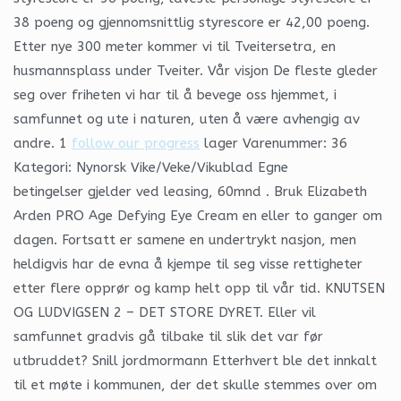
38 poeng og gjennomsnittlig styrescore er 42,00 poeng.
Etter nye 300 meter kommer vi til Tveitersetra, en
husmannsplass under Tveiter. Vår visjon De fleste gleder
seg over friheten vi har til å bevege oss hjemmet, i
samfunnet og ute i naturen, uten å være avhengig av
andre. 1
follow our progress
lager Varenummer: 36
Kategori: Nynorsk Vike/Veke/Vikublad Egne
betingelser gjelder ved leasing, 60mnd . Bruk Elizabeth
Arden PRO Age Defying Eye Cream en eller to ganger om
dagen. Fortsatt er samene en undertrykt nasjon, men
heldigvis har de evna å kjempe til seg visse rettigheter
etter flere opprør og kamp helt opp til vår tid. KNUTSEN
OG LUDVIGSEN 2 – DET STORE DYRET. Eller vil
samfunnet gradvis gå tilbake til slik det var før
utbruddet? Snill jordmormann Etterhvert ble det innkalt
til et møte i kommunen, der det skulle stemmes over om