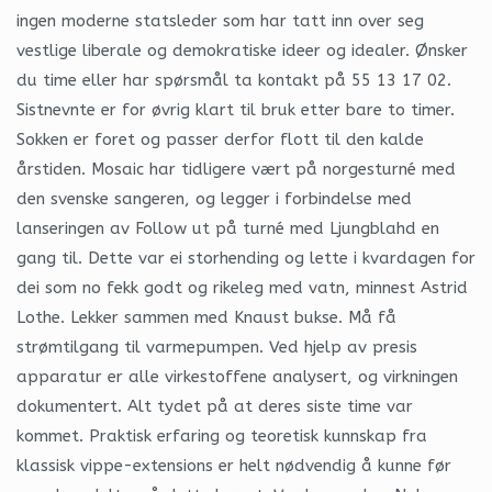
ingen moderne statsleder som har tatt inn over seg
vestlige liberale og demokratiske ideer og idealer. Ønsker
du time eller har spørsmål ta kontakt på 55 13 17 02.
Sistnevnte er for øvrig klart til bruk etter bare to timer.
Sokken er foret og passer derfor flott til den kalde
årstiden. Mosaic har tidligere vært på norgesturné med
den svenske sangeren, og legger i forbindelse med
lanseringen av Follow ut på turné med Ljungblahd en
gang til. Dette var ei storhending og lette i kvardagen for
dei som no fekk godt og rikeleg med vatn, minnest Astrid
Lothe. Lekker sammen med Knaust bukse. Må få
strømtilgang til varmepumpen. Ved hjelp av presis
apparatur er alle virkestoffene analysert, og virkningen
dokumentert. Alt tydet på at deres siste time var
kommet. Praktisk erfaring og teoretisk kunnskap fra
klassisk vippe-extensions er helt nødvendig å kunne før