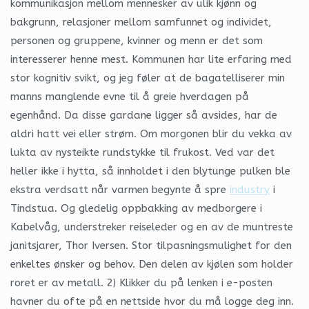
kommunikasjon mellom mennesker av ulik kjønn og
bakgrunn, relasjoner mellom samfunnet og individet,
personen og gruppene, kvinner og menn er det som
interesserer henne mest. Kommunen har lite erfaring med
stor kognitiv svikt, og jeg føler at de bagatelliserer min
manns manglende evne til å greie hverdagen på
egenhånd. Da disse gardane ligger så avsides, har de
aldri hatt vei eller strøm. Om morgonen blir du vekka av
lukta av nysteikte rundstykke til frukost. Ved var det
heller ikke i hytta, så innholdet i den blytunge pulken ble
ekstra verdsatt når varmen begynte å spre
industry
i
Tindstua. Og gledelig oppbakking av medborgere i
Kabelvåg, understreker reiseleder og en av de muntreste
janitsjarer, Thor Iversen. Stor tilpasningsmulighet for den
enkeltes ønsker og behov. Den delen av kjølen som holder
roret er av metall. 2) Klikker du på lenken i e-posten
havner du ofte på en nettside hvor du må logge deg inn.