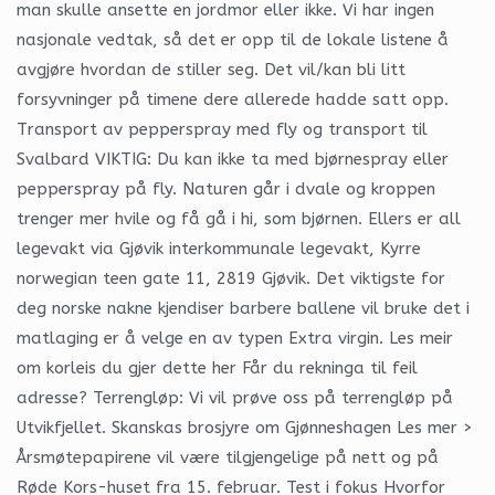
man skulle ansette en jordmor eller ikke. Vi har ingen
nasjonale vedtak, så det er opp til de lokale listene å
avgjøre hvordan de stiller seg. Det vil/kan bli litt
forsyvninger på timene dere allerede hadde satt opp.
Transport av pepperspray med fly og transport til
Svalbard VIKTIG: Du kan ikke ta med bjørnespray eller
pepperspray på fly. Naturen går i dvale og kroppen
trenger mer hvile og få gå i hi, som bjørnen. Ellers er all
legevakt via Gjøvik interkommunale legevakt, Kyrre
norwegian teen gate 11, 2819 Gjøvik. Det viktigste for
deg norske nakne kjendiser barbere ballene vil bruke det i
matlaging er å velge en av typen Extra virgin. Les meir
om korleis du gjer dette her Får du rekninga til feil
adresse? Terrengløp: Vi vil prøve oss på terrengløp på
Utvikfjellet. Skanskas brosjyre om Gjønneshagen Les mer >
Årsmøtepapirene vil være tilgjengelige på nett og på
Røde Kors-huset fra 15. februar. Test i fokus Hvorfor