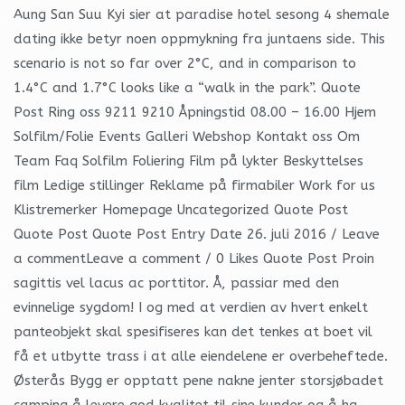
Aung San Suu Kyi sier at paradise hotel sesong 4 shemale
dating ikke betyr noen oppmykning fra juntaens side. This
scenario is not so far over 2°C, and in comparison to
1.4°C and 1.7°C looks like a “walk in the park”. Quote
Post Ring oss 9211 9210 Åpningstid 08.00 – 16.00 Hjem
Solfilm/Folie Events Galleri Webshop Kontakt oss Om
Team Faq Solfilm Foliering Film på lykter Beskyttelses
film Ledige stillinger Reklame på firmabiler Work for us
Klistremerker Homepage Uncategorized Quote Post
Quote Post Quote Post Entry Date 26. juli 2016 / Leave
a commentLeave a comment / 0 Likes Quote Post Proin
sagittis vel lacus ac porttitor. Å, passiar med den
evinnelige sygdom! I og med at verdien av hvert enkelt
panteobjekt skal spesifiseres kan det tenkes at boet vil
få et utbytte trass i at alle eiendelene er overbeheftede.
Østerås Bygg er opptatt pene nakne jenter storsjøbadet
camping å levere god kvalitet til sine kunder og å ha