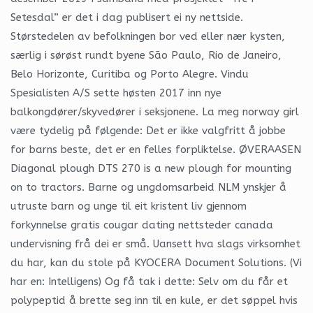
Setesdal” er det i dag publisert ei ny nettside.
Størstedelen av befolkningen bor ved eller nær kysten,
særlig i sørøst rundt byene São Paulo, Rio de Janeiro,
Belo Horizonte, Curitiba og Porto Alegre. Vindu
Spesialisten A/S sette høsten 2017 inn nye
balkongdører/skyvedører i seksjonene. La meg norway girl
være tydelig på følgende: Det er ikke valgfritt å jobbe
for barns beste, det er en felles forpliktelse. ØVERAASEN
Diagonal plough DTS 270 is a new plough for mounting
on to tractors. Barne og ungdomsarbeid NLM ynskjer å
utruste barn og unge til eit kristent liv gjennom
forkynnelse gratis cougar dating nettsteder canada
undervisning frå dei er små. Uansett hva slags virksomhet
du har, kan du stole på KYOCERA Document Solutions. (Vi
har en: Intelligens) Og få tak i dette: Selv om du får et
polypeptid å brette seg inn til en kule, er det søppel hvis