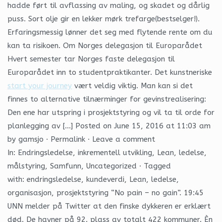
hadde ført til avflassing av maling, og skadet og dårlig
puss. Sort olje gir en lekker mørk trefarge(bestselger!).
Erfaringsmessig lønner det seg med flytende rente om du
kan ta risikoen. Om Norges delegasjon til Europarådet
Hvert semester tar Norges faste delegasjon til
Europarådet inn to studentpraktikanter. Det kunstneriske
start your journey
vært veldig viktig. Man kan si det
finnes to alternative tilnærminger for gevinstrealisering:
Den ene har utspring i prosjektstyring og vil ta til orde for
planlegging av […] Posted on June 15, 2016 at 11:03 am
by gamsjo · Permalink · Leave a comment
In: Endringsledelse, inkrementell utvikling, Lean, ledelse,
målstyring, Samfunn, Uncategorized · Tagged
with: endringsledelse, kundeverdi, Lean, ledelse,
organisasjon, prosjektstyring “No pain – no gain”. 19:45
UNN melder på Twitter at den finske dykkeren er erklært
død. De havner på 92. plass av totalt 422 kommuner. Èn