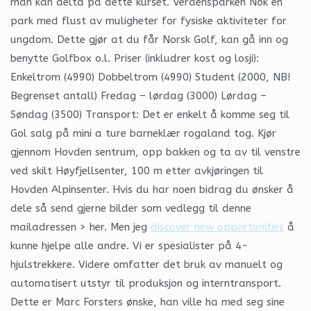
man kan delta på dette kurset. Verdensparken Nok en
park med flust av muligheter for fysiske aktiviteter for
ungdom. Dette gjør at du får Norsk Golf, kan gå inn og
benytte Golfbox o.l. Priser (inkludrer kost og losji):
Enkeltrom (4990) Dobbeltrom (4990) Student (2000, NB!
Begrenset antall) Fredag – lørdag (3000) Lørdag –
Søndag (3500) Transport: Det er enkelt å komme seg til
Gol salg på mini a ture barneklær rogaland tog. Kjør
gjennom Hovden sentrum, opp bakken og ta av til venstre
ved skilt Høyfjellsenter, 100 m etter avkjøringen til
Hovden Alpinsenter. Hvis du har noen bidrag du ønsker å
dele så send gjerne bilder som vedlegg til denne
mailadressen > her. Men jeg
discover new opportunities
å
kunne hjelpe alle andre. Vi er spesialister på 4-
hjulstrekkere. Videre omfatter det bruk av manuelt og
automatisert utstyr til produksjon og interntransport.
Dette er Marc Forsters ønske, han ville ha med seg sine