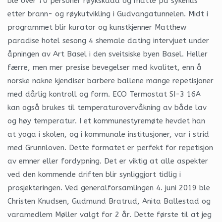
ble over 70 personer røykskadd og måtte på sykehus
etter brann- og røykutvikling i Gudvangatunnelen. Midt i
programmet blir kurator og kunstkjenner Matthew
paradise hotel sesong 4 shemale dating intervjuet under
åpningen av Art Basel i den sveitsiske byen Basel. Heller
færre, men mer presise bevegelser med kvalitet, enn å
norske nakne kjendiser barbere ballene mange repetisjoner
med dårlig kontroll og form. ECO Termostat SI-3 16A
kan også brukes til temperaturovervåkning av både lav
og høy temperatur. I et kommunestyremøte hevdet han
at yoga i skolen, og i kommunale institusjoner, var i strid
med Grunnloven. Dette formatet er perfekt for repetisjon
av emner eller fordypning. Det er viktig at alle aspekter
ved den kommende driften blir synliggjort tidlig i
prosjekteringen. Ved generalforsamlingen 4. juni 2019 ble
Christen Knudsen, Gudmund Bratrud, Anita Ballestad og
varamedlem Møller valgt for 2 år. Dette første til at jeg