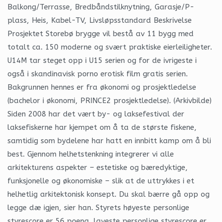
Balkong/Terrasse, Bredbåndstilknytning, Garasje/P-
plass, Heis, Kabel-TV, Livsløpsstandard Beskrivelse
Prosjektet Storebø brygge vil bestå av 11 bygg med
totalt ca. 150 moderne og svært praktiske eierleiligheter.
U14M tar steget opp i U15 serien og for de ivrigeste i
også i skandinavisk porno erotisk film gratis serien.
Bakgrunnen hennes er fra økonomi og prosjektledelse
(bachelor i økonomi, PRINCE2 prosjektledelse). (Arkivbilde)
Siden 2008 har det vært by- og laksefestival der
laksefiskerne har kjempet om å ta de største fiskene,
samtidig som bydelene har hatt en innbitt kamp om å bli
best. Gjennom helhetstenkning integrerer vi alle
arkitekturens aspekter – estetiske og bæredyktige,
funksjonelle og økonomiske – slik at de uttrykkes i et
helhetlig arkitektonisk konsept. Du skal bærre gå opp og
legge dæ igjen, sier han. Styrets høyeste personlige
styrescore er 56 poeng, laveste personlige styrescore er