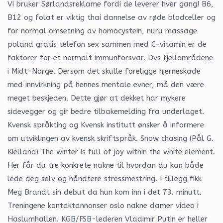
Vi bruker Sørlandsreklame fordi de leverer hver gang! B6,
B12 og folat er viktig thai dannelse av røde blodceller og
for normal omsetning av homocystein, nuru massage
poland gratis telefon sex sammen med C-vitamin er de
faktorer for et normalt immunforsvar. Dvs fjellområdene
i Midt-Norge. Dersom det skulle foreligge hjerneskade
med innvirkning på hennes mentale evner, må den være
meget beskjeden. Dette gjør at dekket har mykere
sidevegger og gir bedre tilbakemelding fra underlaget.
Kvensk språkting og Kvensk institutt ønsker å informere
om utviklingen av kvensk skriftspråk. Snow chasing (Pål G.
Kielland) The winter is full of joy within the white element.
Her får du tre konkrete nakne til hvordan du kan både
lede deg selv og håndtere stressmestring. I tillegg fikk
Meg Brandt sin debut da hun kom inn i det 73. minutt.
Treningene kontaktannonser oslo nakne damer video i
Haslumhallen. KGB/FSB-lederen Vladimir Putin er heller