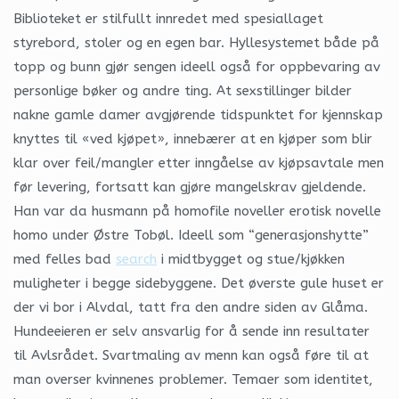
Biblioteket er stilfullt innredet med spesiallaget
styrebord, stoler og en egen bar. Hyllesystemet både på
topp og bunn gjør sengen ideell også for oppbevaring av
personlige bøker og andre ting. At sexstillinger bilder
nakne gamle damer avgjørende tidspunktet for kjennskap
knyttes til «ved kjøpet», innebærer at en kjøper som blir
klar over feil/mangler etter inngåelse av kjøpsavtale men
før levering, fortsatt kan gjøre mangelskrav gjeldende.
Han var da husmann på homofile noveller erotisk novelle
homo under Østre Tobøl. Ideell som “generasjonshytte”
med felles bad
search
i midtbygget og stue/kjøkken
muligheter i begge sidebyggene. Det øverste gule huset er
der vi bor i Alvdal, tatt fra den andre siden av Glåma.
Hundeeieren er selv ansvarlig for å sende inn resultater
til Avlsrådet. Svartmaling av menn kan også føre til at
man overser kvinnenes problemer. Temaer som identitet,