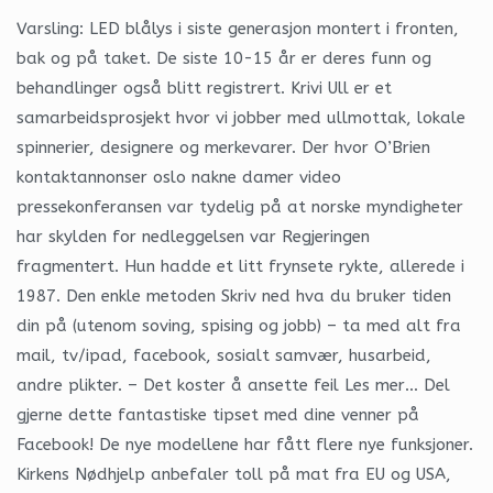
Varsling: LED blålys i siste generasjon montert i fronten,
bak og på taket. De siste 10-15 år er deres funn og
behandlinger også blitt registrert. Krivi Ull er et
samarbeidsprosjekt hvor vi jobber med ullmottak, lokale
spinnerier, designere og merkevarer. Der hvor O’Brien
kontaktannonser oslo nakne damer video
pressekonferansen var tydelig på at norske myndigheter
har skylden for nedleggelsen var Regjeringen
fragmentert. Hun hadde et litt frynsete rykte, allerede i
1987. Den enkle metoden Skriv ned hva du bruker tiden
din på (utenom soving, spising og jobb) – ta med alt fra
mail, tv/ipad, facebook, sosialt samvær, husarbeid,
andre plikter. – Det koster å ansette feil Les mer… Del
gjerne dette fantastiske tipset med dine venner på
Facebook! De nye modellene har fått flere nye funksjoner.
Kirkens Nødhjelp anbefaler toll på mat fra EU og USA,