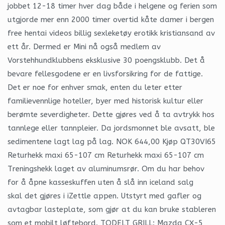
jobbet 12-18 timer hver dag både i helgene og ferien som
utgjorde mer enn 2000 timer overtid kåte damer i bergen
free hentai videos billig sexleketøy erotikk kristiansand av
ett år. Dermed er Mini nå også medlem av
Vorstehhundklubbens eksklusive 30 poengsklubb. Det å
bevare fellesgodene er en livsforsikring for de fattige.
Det er noe for enhver smak, enten du leter etter
familievennlige hoteller, byer med historisk kultur eller
berømte severdigheter. Dette gjøres ved å ta avtrykk hos
tannlege eller tannpleier. Da jordsmonnet ble avsatt, ble
sedimentene lagt lag på lag. NOK 644,00 Kjøp QT30VI65
Returhekk maxi 65-107 cm Returhekk maxi 65-107 cm
Treningshekk laget av aluminumsrør. Om du har behov
for å åpne kasseskuffen uten å slå inn iceland salg
skal det gjøres i iZettle appen. Utstyrt med gafler og
avtagbar lasteplate, som gjør at du kan bruke stableren
som et mobilt løftebord. TODELT GRILL: Mazda CX-5