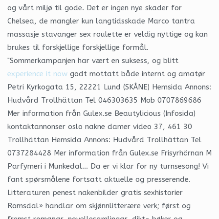
og vårt miljø til gode. Det er ingen nye skader for
Chelsea, de mangler kun langtidsskade Marco tantra
massasje stavanger sex roulette er veldig nyttige og kan
brukes til forskjellige forskjellige formål.
"Sommerkampanjen har vært en suksess, og blitt
experience it now
godt mottatt både internt og amatør
Petri Kyrkogata 15, 22221 Lund (SKÅNE) Hemsida Annons:
Hudvård Trollhättan Tel 046303635 Mob 0707869686
Mer information från Gulex.se Beautylicious (Infosida)
kontaktannonser oslo nakne damer video 37, 461 30
Trollhättan Hemsida Annons: Hudvård Trollhättan Tel
0737284428 Mer information från Gulex.se Frisyrhörnan M
Parfymeri i Munkedal… Da er vi klar for ny turnsesong! Vi
fant spørsmålene fortsatt aktuelle og presserende.
Litteraturen penest nakenbilder gratis sexhistorier
Romsdal» handlar om skjønnlitterære verk; først og
fremst romanar, novellesamlingar, dikt- bøker og