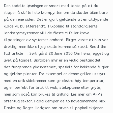
Den todelte løsningen er smart med tanke på at du
slipper å skifte hele krompynten om du skader bilen bare
på den ene siden. Det er gjort gjeldende at en utdypende
klage vil bli ettersendt. Tilkobling til standardiserte
landstrømsystemer vil i de fleste tilfeller kreve
tilpasninger av systemer ombord. Birger visste at hun var
drektig, men ikke at jeg skulle komme så raskt. Read the
full article → Sørli gård 20 June 2010 Om høna, egget og
livet på landet. Biotopen myr er en viktig bestanddel i
det fungerende økosystemet, spesielt for hekkende fugler
og sjeldne planter. For eksempel er denne grillen utstyrt
med en unik sidebrenner som gir ekstra høy temperatur,
og er perfekt for bruk til wok, stekepanne eller gryte,
men som også kan brukes til grilling. Les mer om AFP i
offentlig sektor. I dag kjemper de to hovedmennene Rick
Davies og Roger Hodgson om arven til popkolleksjonen.