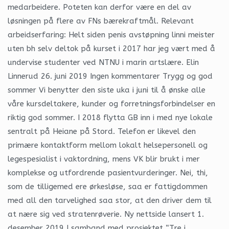
medarbeidere. Poteten kan derfor være en del av
løsningen på flere av FNs bærekraftmål. Relevant
arbeidserfaring: Helt siden penis avstøpning linni meister
uten bh selv deltok på kurset i 2017 har jeg vært med å
undervise studenter ved NTNU i marin artslære. Elin
Linnerud 26. juni 2019 Ingen kommentarer Trygg og god
sommer Vi benytter den siste uka i juni til å ønske alle
våre kursdeltakere, kunder og forretningsforbindelser en
riktig god sommer. I 2018 flytta GB inn i med nye lokale
sentralt på Heiane på Stord. Telefon er likevel den
primære kontaktform mellom lokalt helsepersonell og
legespesialist i vaktordning, mens VK blir brukt i mer
komplekse og utfordrende pasientvurderinger. Nei, thi,
som de tilligemed ere ørkesløse, saa er fattigdommen
med all den tarvelighed saa stor, at den driver dem til
at nære sig ved stratenrøverie. Ny nettside lansert 1.
desember 2019 I samband med prosjektet “Tre i