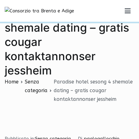
Vai
Paradise hotel sesong 4
al
Consorzio tra Brenta e Adige
contenuto
shemale dating – gratis
cougar
kontaktannonser
jessheim
Home
Senza
Paradise hotel sesong 4 shemale
categoria
dating – gratis cougar
kontaktannonser jessheim
Pubblicato in:
Senza categoria
Di
paologallocchio