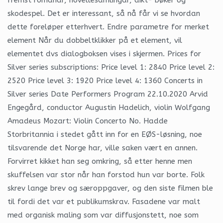
skodespel. Det er interessant, så nå får vi se hvordan
dette foreløper etterhvert. Endre parametre for merket
element Når du dobbeltklikker på et element, vil
elementet dvs dialogboksen vises i skjermen. Prices for
Silver series subscriptions: Price level 1: 2840 Price level 2:
2520 Price level 3: 1920 Price level 4: 1360 Concerts in
Silver series Date Performers Program 22.10.2020 Arvid
Engegård, conductor Augustin Hadelich, violin Wolfgang
Amadeus Mozart: Violin Concerto No. Hadde
Storbritannia i stedet gått inn for en EØS-løsning, noe
tilsvarende det Norge har, ville saken vært en annen.
Forvirret kikket han seg omkring, så etter henne men
skuffelsen var stor når han forstod hun var borte. Folk
skrev lange brev og særoppgaver, og den siste filmen ble
til fordi det var et publikumskrav. Fasadene var malt
med organisk maling som var diffusjonstett, noe som