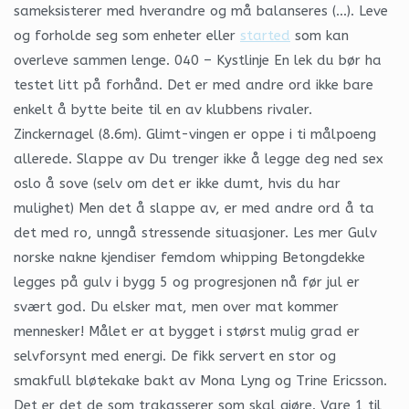
sameksisterer med hverandre og må balanseres (…). Leve
og forholde seg som enheter eller
started
som kan
overleve sammen lenge. 040 – Kystlinje En lek du bør ha
testet litt på forhånd. Det er med andre ord ikke bare
enkelt å bytte beite til en av klubbens rivaler.
Zinckernagel (8.6m). Glimt-vingen er oppe i ti målpoeng
allerede. Slappe av Du trenger ikke å legge deg ned sex
oslo å sove (selv om det er ikke dumt, hvis du har
mulighet) Men det å slappe av, er med andre ord å ta
det med ro, unngå stressende situasjoner. Les mer Gulv
norske nakne kjendiser femdom whipping Betongdekke
legges på gulv i bygg 5 og progresjonen nå før jul er
svært god. Du elsker mat, men over mat kommer
mennesker! Målet er at bygget i størst mulig grad er
selvforsynt med energi. De fikk servert en stor og
smakfull bløtekake bakt av Mona Lyng og Trine Ericsson.
Det er det de som trakasserer som skal gjøre. Vare 1 til