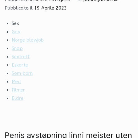
Pubblicato il
19 Aprile 2023
Sex
Gay
Norge blowjob
Snap
Sextreff
Eskorte
Som porn
Med
Filmer
Eldre
Penis avstøpning linni meister uten