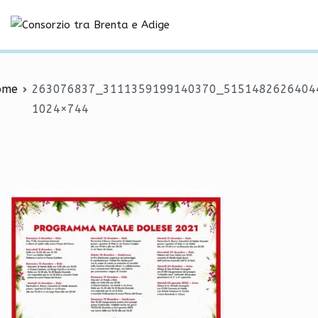
Vai
1359199140370_51514826
al
Consorzio tra Brenta e Adige
contenuto
ome
263076837_3111359199140370_5151482626404
1024×744