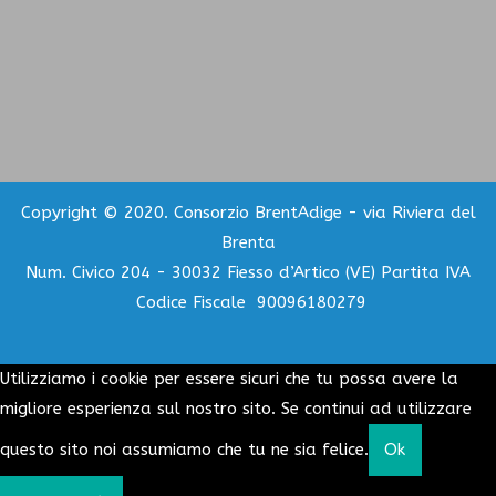
Copyright © 2020. Consorzio BrentAdige - via Riviera del
Brenta
Num. Civico 204 - 30032 Fiesso d’Artico (VE) Partita IVA
Codice Fiscale 90096180279
Utilizziamo i cookie per essere sicuri che tu possa avere la
migliore esperienza sul nostro sito. Se continui ad utilizzare
questo sito noi assumiamo che tu ne sia felice.
Ok