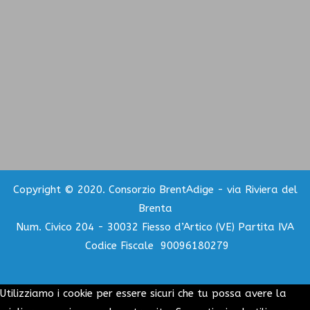
Copyright © 2020. Consorzio BrentAdige - via Riviera del
Brenta
Num. Civico 204 - 30032 Fiesso d’Artico (VE) Partita IVA
Codice Fiscale 90096180279
Utilizziamo i cookie per essere sicuri che tu possa avere la