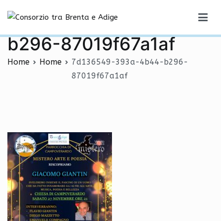
Vai
7d136549-393a-4b44-
al
Consorzio tra Brenta e Adige
contenuto
b296-87019f67a1af
Home
Home
7d136549-393a-4b44-b296-
87019f67a1af