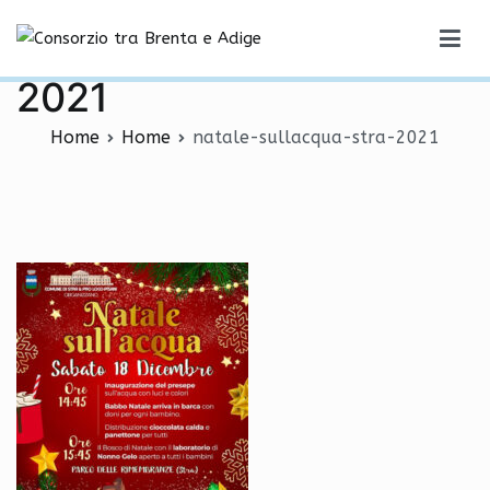
Vai
natale-sullacqua-stra-
al
Consorzio tra Brenta e Adige
contenuto
2021
Home
Home
natale-sullacqua-stra-2021