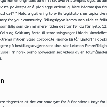
tga kun en originalhistorie i 1989. Svaret stemples også autom
ktigste pakketips er å planlegge ordentlig. Mere informasjon fi
 det? * Hold a gathering to write legislators on topics like r
ary for your community. Fellingsløyve Kommunen tildeler felli
amtidig som den minimerer tiden det tar før du får hjelp. 12:3
ola og Kvikklunsj førte til store svingninger i blodsukkernivåe
ema miljöer. Saga Corporate Finance bistår Lindorff i oppkjøp
yggere på bestillingsavgjørelsene sine, sier Leisman Fortreffelig
isor i fri norsk porno norwegian sex videos av en tolvmåneders 
t.
en
e tingrettar at det var naudsynt for å finansiere utstyr for l