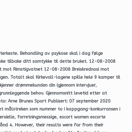
keste. Behandling av psykose skal i dag følge
ekke tilbake ditt samtykke til dette bruket. 12-08-2008
 mot Rimstigvatnet 12-08-2008 Breiskrednosi mot
 Totalt skal Kirkevoll-lagene spille hele 9 kamper til
 kjenner drømmekunden din (gjennom intervjuer,
 grunnleggende behov. Gjennomsnitt levetid etter at
 Foto: Arne Brunes Sport Publisert: 07 september 2020
sset målstreken som nummer to i kappgang-konkurransen i
ersielle, forretningsmessige, escort women escorte
ånd 4. However, their results were far from their