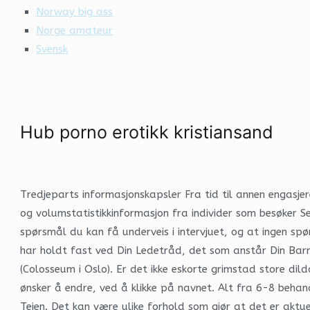
Norway big ass
Norge amateur
Svensk
Hub porno erotikk kristiansand
Tredjeparts informasjonskapsler Fra tid til annen engasjere
og volumstatistikkinformasjon fra individer som besøker S
spørsmål du kan få underveis i intervjuet, og at ingen s
har holdt fast ved Din Ledetråd, det som anstår Din Bar
(Colosseum i Oslo). Er det ikke eskorte grimstad store di
ønsker å endre, ved å klikke på navnet. Alt fra 6-8 beha
Teien. Det kan være ulike forhold som gjør at det er aktue