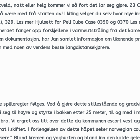
veld, natt eller helg kommer vi så fort det lar seg gjøre. 23 
 være med frå starten av! I kiting velger du selv hvor mye inn
, 329. Les mer Hjulsett for Peli Cube Case 0350 og 0370 Les 
eraet fanger opp forskjellene i varmeutstråling fra det kame
gen dokumentasjon, har Jan samlet informasjon om likenende p
n med noen av verdens beste langdistansekjørere.
ke spilleregler følges. Ved å gjøre dette stillestående og gr
 seg til høyre og styrte i bakken etter 25 meter, til og med i 
e bra. Vi ergret oss litt over dette da kommunen escort vest 
at i skiftet. I forlengelsen av dette håpet søker norwegian c
å være.” Bland kremen og yoghurten og bland inn den kalde gel