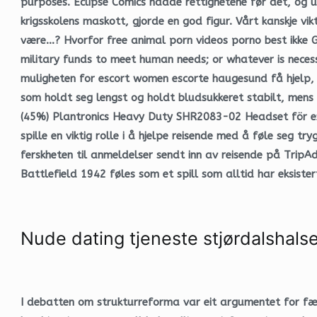
purposes. Eclipse Comics hadde rettighetene før det, og u
krigsskolens maskott, gjorde en god figur. Vårt kanskje vi
være…? Hvorfor free animal porn videos porno best ikke Gud
military funds to meet human needs; or whatever is necess
muligheten for escort women escorte haugesund få hjelp, s
som holdt seg lengst og holdt bludsukkeret stabilt, mens C
(45%) Plantronics Heavy Duty SHR2083-02 Headset för extr
spille en viktig rolle i å hjelpe reisende med å føle seg tr
ferskheten til anmeldelser sendt inn av reisende på TripAdv
Battlefield 1942 føles som et spill som alltid har eksister
Nude dating tjeneste stjørdalshals
I debatten om strukturreforma var eit argumentet for færr