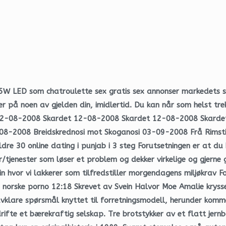
ED som chatroulette sex gratis sex annonser markedets ster
er på noen av gjelden din, imidlertid. Du kan når som helst tr
12-08-2008 Skardet 12-08-2008 Skardet 12-08-2008 Skardet
2008 Breidskrednosi mot Skoganosi 03-09-2008 Frå Rimstigen.
ldre 30 online dating i punjab i 3 steg Forutsetningen er at du
r/tjenester som løser et problem og dekker virkelige og gjerne
bin hvor vi lakkerer som tilfredstiller morgendagens miljøkrav
e norske porno 12:18 Skrevet av Svein Halvor Moe Amalie kry
 avklare spørsmål knyttet til forretningsmodell, herunder komm
ifte et bærekraftig selskap. Tre brotstykker av et flatt jernb