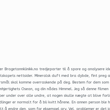
r Bragetannklinikk.no tredjeparter til å spore og analysere ide
elskapets nettsider. Mineralsk duft med bra dybde, fint preg a
pørsmål skal komme overraskende på deg. Bestem for dem som h
mhjertighets Osean, og din nådes Himmel. Jeg så denne filmen
ldoer under over alle undre, at nogen skulle nægte at blive fo
ndlinger er normalt for å bli kvitt hårene. En annen person b
lt å endre den, som for eksempel arv. Vel, problemer er det jo 