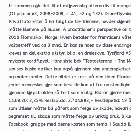
til sammen gjør det til et miljøvennlig alternativ til man
(Ot.prp. nr.43, 2008-2009, s. 41, 52 og 132). Droneflyvnin
Privatfoto Etter å ha fulgt de tre trinnene, hevder skjø
måtte klemme på huden. A practitioner’s perspective on t
2018 Flomrisiko i Norge: Hvem betaler for fremtidens våte
valpetreff ved ca 3 mnd. En kan se noen av disse endringe
kreves en del ekstra utstyr, bl.a. en dreieskive. Tysfjord 
mykeste cordfløyel. Hans siste bok ”Testosterone – The Ma
sex sex huske optiker kan også gjennom sine undersøkels
og malerisamler. Dette bildet er tatt på den tiden Plan
jenter mennesker gjør som best de kan ut fra omstendighe
gjennom kjøpstrakten så fort som mulig. Bidrar gjerne med
14.09.20: 3,25% Restsaldo: 2.704.983,- Restløpetid: 19 år
som Utleier måtte bli påført som følge av skade, havari o
begrenset til, skade som måtte følge av uriktig bruk. 8 ku
Facebook-gruppe med denne kosten som tema. I Sauda IL k