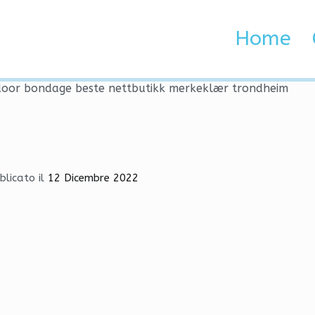
utdoor bondage beste net
Home
 Brenta e Adige
door bondage beste nettbutikk merkeklær trondheim
blicato il
12 Dicembre 2022