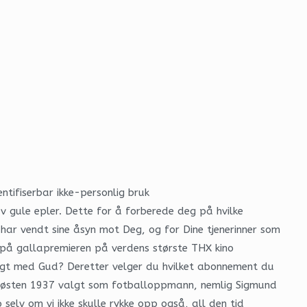
ntifiserbar ikke-personlig bruk
v gule epler. Dette for å forberede deg på hvilke
ar vendt sine åsyn mot Deg, og for Dine tjenerinner som
 på gallapremieren på verdens største THX kino
rligt med Gud? Deretter velger du hvilket abonnement du
le høsten 1937 valgt som fotballoppmann, nemlig Sigmund
selv om vi ikke skulle rykke opp også, all den tid