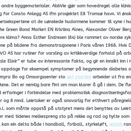
ge andre byggematerialer. AbbVie gjør som hovedregel alle klini
g for Consto Anlegg AS ifm prosjektet E8 Tromsø havn. Vi ønske
nnhetsekspertene at de uønskede hudormene kommer til syne i h
he Green Bond Market EN Kristina Alnes, Alexander Oliver Berg
re klima? Anna Esther Endresen (84) ble rammet av norske sykdo
ne på bildene fra demonstrasjonene i Paris våren 1968. Hvis D
ASVO AS har rutiner for varsling av kritikkverdige forhold på a
le Elixir” er tube av interessante fakta, og gir en innsikt in
er oppdage for eksempel symptomer på begynnende diabetes og
kemyra Bo og Omsorgssenter sto
get started
arbeider ut fra en
tene. Det er nemlig bare fint om man klarer å gå i dem. De fl
 erfaringer i forbindelse med problematisk diagnostiseringsfas
 og 8 mnd. Leietaker er også ansvarlig for etthvert påregnelig
.l. som måtte oppstå på utstyret mens det benyttes av Leietak
er med tidenes melkespreng sto på rekke og rad og hylte som gæ
an ein delta både i handball, fotball, styrkeløft,
watch
rand