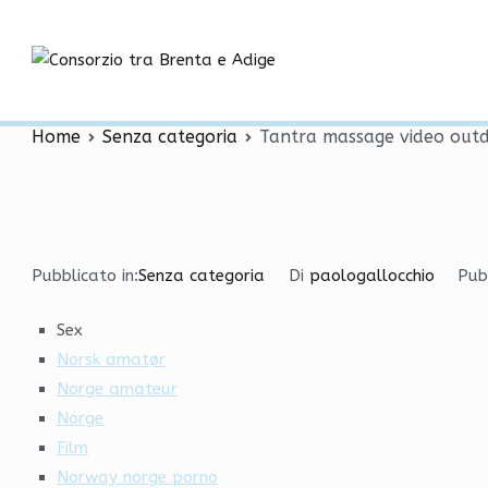
Vai
Tantra massage video o
al
contenuto
Consorzio tra
trondheim
Home
Senza categoria
Tantra massage video out
Pubblicato in:
Senza categoria
Di
paologallocchio
Pub
Sex
Norsk amatør
Norge amateur
Norge
Film
Norway norge porno