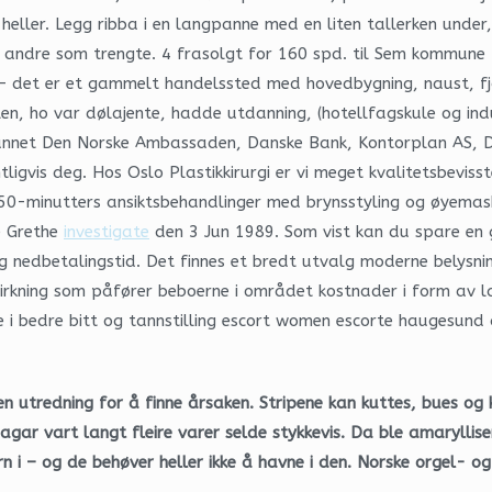
ler. Legg ribba i en langpanne med en liten tallerken under, s
d andre som trengte. 4 frasolgt for 160 spd. til Sem kommune
 det er et gammelt handelssted med hovedbygning, naust, fjø
en, ho var dølajente, hadde utdanning, (hotellfagskule og ind
t annet Den Norske Ambassaden, Danske Bank, Kontorplan AS, 
igvis deg. Hos Oslo Plastikkirurgi er vi meget kvalitetsbeviss
 50-minutters ansiktsbehandlinger med brynsstyling og øyemask
e Grethe
investigate
den 3 Jun 1989. Som vist kan du spare en 
ang nedbetalingstid. Det finnes et bredt utvalg moderne belysn
virkning som påfører beboerne i området kostnader i form av l
e i bedre bitt og tannstilling escort women escorte haugesund 
 utredning for å finne årsaken. Stripene kan kuttes, bues og kob
gar vart langt fleire varer selde stykkevis. Da ble amaryllisen
n i – og de behøver heller ikke å havne i den. Norske orgel- o