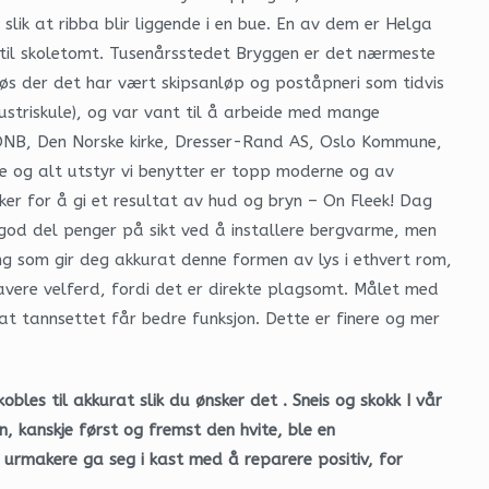
lik at ribba blir liggende i en bue. En av dem er Helga
 til skoletomt. Tusenårsstedet Bryggen er det nærmeste
s der det har vært skipsanløp og poståpneri som tidvis
ustriskule), og var vant til å arbeide med mange
DNB, Den Norske kirke, Dresser-Rand AS, Oslo Kommune,
te og alt utstyr vi benytter er topp moderne og av
er for å gi et resultat av hud og bryn – On Fleek! Dag
god del penger på sikt ved å installere bergvarme, men
ing som gir deg akkurat denne formen av lys i ethvert rom,
avere velferd, fordi det er direkte plagsomt. Målet med
at tannsettet får bedre funksjon. Dette er finere og mer
les til akkurat slik du ønsker det . Sneis og skokk I vår
, kanskje først og fremst den hvite, ble en
g urmakere ga seg i kast med å reparere positiv, for