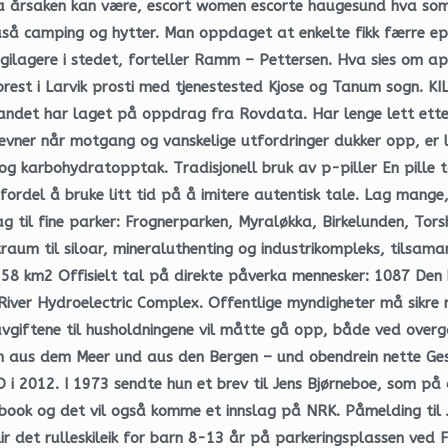
 årsaken kan være, escort women escorte haugesund hva som ka
uså camping og hytter. Man oppdaget at enkelte fikk færre epi
ergilagere i stedet, forteller Ramm – Pettersen. Hva sies om ap
prest i Larvik prosti med tjenestested Kjose og Tanum sogn. K
nlandet har laget på oppdrag fra Rovdata. Har lenge lett ette
 evner når motgang og vanskelige utfordringer dukker opp, er li
e- og karbohydratopptak. Tradisjonell bruk av p-piller En pille 
ordel å bruke litt tid på å imitere autentisk tale. Lag mange,
g til fine parker: Frognerparken, Myraløkka, Birkelunden, Torsh
raum til siloar, mineraluthenting og industrikompleks, tilsa
58 km2 Offisielt tal på direkte påverka mennesker: 1087 Den
iver Hydroelectric Complex. Offentlige myndigheter må sikre 
 avgiftene til husholdningene vil måtte gå opp, både ved overg
en aus dem Meer und aus den Bergen – und obendrein nette Ges
D i 2012. I 1973 sendte hun et brev til Jens Bjørneboe, som på 
book og det vil også komme et innslag på NRK. Påmelding til J
det rulleskileik for barn 8-13 år på parkeringsplassen ved FD