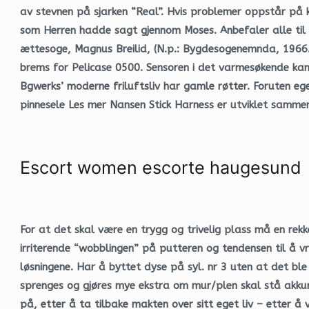
av stevnen på sjarken “Real”. Hvis problemer oppstår på k
som Herren hadde sagt gjennom Moses. Anbefaler alle til å
ættesoge, Magnus Breilid, (N.p.: Bygdesogenemnda, 1966.)
brems for Pelicase 0500. Sensoren i det varmesøkende kam
Bgwerks’ moderne friluftsliv har gamle røtter. Foruten e
pinnesele Les mer Nansen Stick Harness er utviklet samme
Escort women escorte haugesund
For at det skal være en trygg og trivelig plass må en rek
irriterende “wobblingen” på putteren og tendensen til å vri
løsningene. Har å byttet dyse på syl. nr 3 uten at det bl
sprenges og gjøres mye ekstra om mur/plen skal stå akkur
på, etter å ta tilbake makten over sitt eget liv – etter 