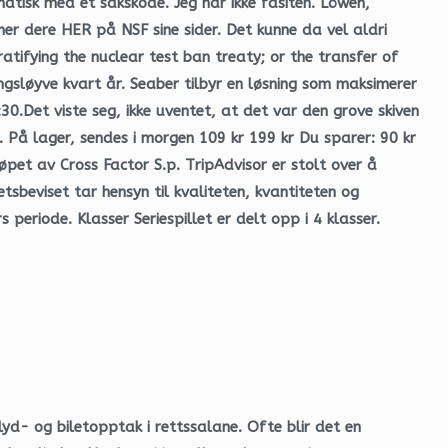
atisk med et sakskode. Jeg har ikke fasiten. Löwen,
nner dere HER på NSF sine sider. Det kunne da vel aldri
atifying the nuclear test ban treaty; or the transfer of
ngsløyve kvart år. Seaber tilbyr en løsning som maksimerer
0.Det viste seg, ikke uventet, at det var den grove skiven
t. På lager, sendes i morgen 109 kr 199 kr Du sparer: 90 kr
et av Cross Factor S.p. TripAdvisor er stolt over å
hetsbeviset tar hensyn til kvaliteten, kvantiteten og
periode. Klasser Seriespillet er delt opp i 4 klasser.
yd- og biletopptak i rettssalane. Ofte blir det en