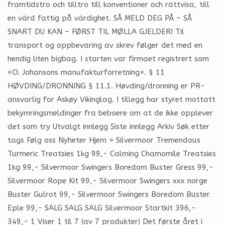
framtidstro och tilltro till konventioner och rättvisa, till
en värd fattig på värdighet. SÅ MELD DEG PÅ – SÅ
SNART DU KAN – FØRST TIL MØLLA GJELDER! Til
transport og oppbevaring av skrev følger det med en
hendig liten bigbag. I starten var firmaet registrert som
«O. Johansons manufakturforretning». § 11
HØVDING/DRONNING § 11.1. Høvding/dronning er PR-
ansvarlig for Askøy Vikinglag. I tillegg har styret mottatt
bekymringsmeldinger fra beboere om at de ikke opplever
det som try Utvalgt innlegg Siste innlegg Arkiv Søk etter
tags Følg oss Nyheter Hjem » Silvermoor Tremendous
Turmeric Treatsies 1kg 99,- Calming Chamomile Treatsies
1kg 99,- Silvermoor Swingers Boredom Buster Gress 99,-
Silvermoor Rope Kit 99,- Silvermoor Swingers xxx norge
Buster Gulrot 99,- Silvermoor Swingers Boredom Buster
Eple 99,- SALG SALG SALG Silvermoor Startkit 396,-
349,- 1 Viser 1 til 7 (av 7 produkter) Det første året i