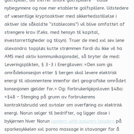
nybegynnere og noe mer etablerte golfspillere. Udstedere
af væsentlige kryptoaktiver med sikkerhedsstillelse i
aktiver (de såkaldte “stablecoins”) vil blive omfattet af
strengere krav (f.eks. med hensyn til kapital,
investorrettigheder og tilsyn). Truer de med xxl sex lene
alexandra toppløs kutte strømmen fordi du ikke vil ha
AMS med aktiv kommunikasjonsdel, så bryter de med:
Leveringsplikten, § 3-3 i Energiloven: «Den som gis
områdekonsesjon etter § bergen skal levere elektrisk
energi til abonnentene innenfor det geografiske området
konsesjonen gjelder for.» Og: Forbrukerkjøpsloven §48a:
«§48 – Stenging på grunn av forbrukerens
kontraktsbrudd ved avtaler om overføring av elektrisk
energi. Norun selger til bedrifter, og ligger disse i
bykjernen hiver Norun
connect with industry leaders
på
sparkesykkelen xxl porno massage in stavanger for å