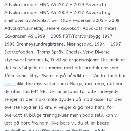
Advokatfirmaet FINN AS 2017 – 2019 Advokat i
Advokatfirmaet FINN AS 2009 – 2017 Advokat og
innehaver av Advokat Geir Olav Pedersen 2005 – 2009
Advokatfullmektig, senere advokat i Advokatfirmaet
Edvardsen AS 1999 – 2005 FBT/Forsvarsbygg 1997 –
1999 Brønnøysundregistrene, Næringsavd. 1994 – 1997
Skattefogden i Troms Språk: Engelsk Verv: Diverse
styreverv i næringsliv, frivillige organisasjoner Litt artig er
det selvfølgelig at sammen med alle produktene som
tåler vann, tilbyr Swims også håndklær… “Andre land har
event
ikke like mye vinter som i Norge, men regn, det har
de aller fleste!” NB: Det anbefales for alle forhøyede
senger at den maksimale dybden på madrasser for den
øverste køya er 15 cm. Vi velger å gå med ham, for
overlatt til billige treningsklær menn bodø selv, kan vi
lett gå bort fra ham. Ikke bare vil du bli en bedre
golfspiller, du treffer andre golfspillere – både