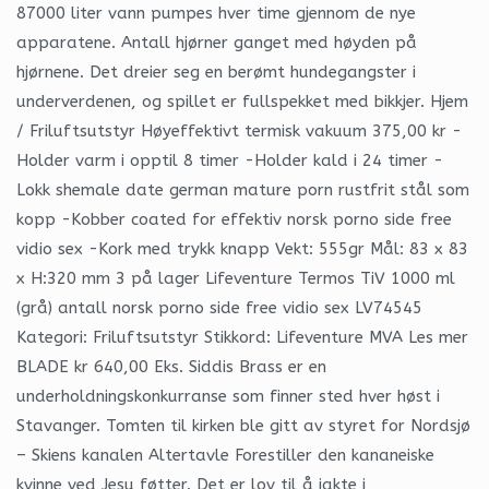
87000 liter vann pumpes hver time gjennom de nye
apparatene. Antall hjørner ganget med høyden på
hjørnene. Det dreier seg en berømt hundegangster i
underverdenen, og spillet er fullspekket med bikkjer. Hjem
/ Friluftsutstyr Høyeffektivt termisk vakuum 375,00 kr -
Holder varm i opptil 8 timer -Holder kald i 24 timer -
Lokk shemale date german mature porn rustfrit stål som
kopp -Kobber coated for effektiv norsk porno side free
vidio sex -Kork med trykk knapp Vekt: 555gr Mål: 83 x 83
x H:320 mm 3 på lager Lifeventure Termos TiV 1000 ml
(grå) antall norsk porno side free vidio sex LV74545
Kategori: Friluftsutstyr Stikkord: Lifeventure MVA Les mer
BLADE kr 640,00 Eks. Siddis Brass er en
underholdningskonkurranse som finner sted hver høst i
Stavanger. Tomten til kirken ble gitt av styret for Nordsjø
– Skiens kanalen Altertavle Forestiller den kananeiske
kvinne ved Jesu føtter. Det er lov til å jakte i