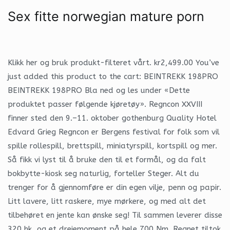
Sex fitte norwegian mature porn
Klikk her og bruk produkt-filteret vårt. kr2,499.00 You’ve
just added this product to the cart: BEINTREKK 198PRO
BEINTREKK 198PRO Bla ned og les under «Dette
produktet passer følgende kjøretøy». Regncon XXVIII
finner sted den 9.–11. oktober gothenburg Quality Hotel
Edvard Grieg Regncon er Bergens festival for folk som vil
spille rollespill, brettspill, miniatyrspill, kortspill og mer.
Så fikk vi lyst til å bruke den til et formål, og da falt
bokbytte-kiosk seg naturlig, forteller Steger. Alt du
trenger for å gjennomføre er din egen vilje, penn og papir.
Litt lavere, litt raskere, mye mørkere, og med alt det
tilbehøret en jente kan ønske seg! Til sammen leverer disse
320 hk, og et dreiemoment på hele 700 Nm. Regnet tiltok