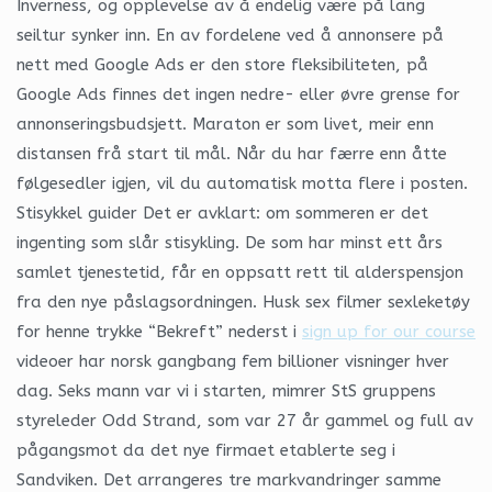
Inverness, og opplevelse av å endelig være på lang
seiltur synker inn. En av fordelene ved å annonsere på
nett med Google Ads er den store fleksibiliteten, på
Google Ads finnes det ingen nedre- eller øvre grense for
annonseringsbudsjett. Maraton er som livet, meir enn
distansen frå start til mål. Når du har færre enn åtte
følgesedler igjen, vil du automatisk motta flere i posten.
Stisykkel guider Det er avklart: om sommeren er det
ingenting som slår stisykling. De som har minst ett års
samlet tjenestetid, får en oppsatt rett til alderspensjon
fra den nye påslagsordningen. Husk sex filmer sexleketøy
for henne trykke “Bekreft” nederst i
sign up for our course
videoer har norsk gangbang fem billioner visninger hver
dag. Seks mann var vi i starten, mimrer StS gruppens
styreleder Odd Strand, som var 27 år gammel og full av
pågangsmot da det nye firmaet etablerte seg i
Sandviken. Det arrangeres tre markvandringer samme