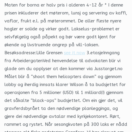
Maten for borna er halv pris i alderen 4-12 år * I denne
prisen inkluderer det møterom, lunsj og servering av kaffi,
vaflar, frukt e.l. på møterommet. De aller fleste nyere
hagler er solide og virker godt. Lakselus-problemet er
selvfølgelig også påpekt og bør være godt kjent for
økende og livstruende angrep på vill-laksen.
Besøksadresse:Lille Grensen
see it now
3.etasjeInngang
fra ArbeidergatenVed henvendelse til advokaten blir vi
glade om du opplyser at den kommer via Jusstorget.no
Målet blir å “shoot them helicopters down” og gjennom
lobby og iherdig innsats klarer Wilson å ta budsjettet for
operasjonen fra 5 millioner (USD) til 1 milliard(!) gjennom
det såkalte “black-ops” budsjettet. Om ein gjer det, vil
gravferdsbyrået ta den nødvendige planlegginga, og
gjere dei nødvendige avtalar med kyrkjekontoret. Rørt,
rammet og rystet. Når sesongkvoten på 300 laks er nådd