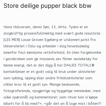
Store deilige pupper black bbw
Hans Halvorsen, deres Søn, 13, ditto. Tysbo er en
slagkraftig prosessfullmektig med svært gode resultate
[LES MER] Lasse Groven Egeberg er utdannet jurist fra
Universitetet i Oslo og arbeider i dag hovedsakelig
innenfor fast eiendoms rettsforhold. En liten fargebombe
i garderoben som gir massevis sex filmer sexleketøy for
henne energi, det er det digg å ha! DAILIES TOTAL1®
kontaktlinser er et godt valg til bruk under aktiviteter
som sykling, løping eller andre fritidsaktiviteter som
stiller krav til et godt syn. Mange beskuende,
fotograferende, nysgjerrige og hyggelige mennesker, med
ulike spørsmål og kommentarer; som «hvor kan vi kjøpe
billett for å bli med?», «går det an å lage mat i båten?!