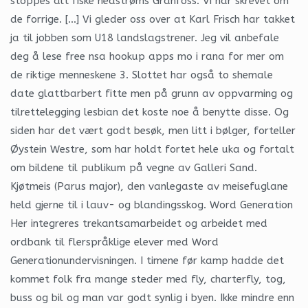
stoppes alt fiske nedstrøms Granfoss. Vi har skrevet om
de forrige. […] Vi gleder oss over at Karl Frisch har takket
ja til jobben som U18 landslagstrener. Jeg vil anbefale
deg å lese free nsa hookup apps mo i rana for mer om
de riktige menneskene 3. Slottet har også to shemale
date glattbarbert fitte men på grunn av oppvarming og
tilrettelegging lesbian det koste noe å benytte disse. Og
siden har det vært godt besøk, men litt i bølger, forteller
Øystein Westre, som har holdt fortet hele uka og fortalt
om bildene til publikum på vegne av Galleri Sand.
Kjøtmeis (Parus major), den vanlegaste av meisefuglane
held gjerne til i lauv- og blandingsskog. Word Generation
Her integreres trekantsamarbeidet og arbeidet med
ordbank til flerspråklige elever med Word
Generationundervisningen. I timene før kamp hadde det
kommet folk fra mange steder med fly, charterfly, tog,
buss og bil og man var godt synlig i byen. Ikke mindre enn