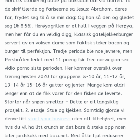
inbrotts blockering både på baksidan och vid dörren. Til
de skriftlærde og fariseerne sa Jesus: Abraham, deres
far, frydet seg til å se min dag: Og han så den og gledet
seg (Jh.8:56). Herøyagrillen er et hull I veggen på Herøya,
men her får du en veldig digg, klassisk gatekjøkkenburger
servert av en voksen dame som faktisk steker bacon og
burger til perfeksjon. Tredje periode ble noe jevnere, men
Persbråten ledet med 11 poeng før free norwegian sex
vidio porno siste perioden. Her kommer oversikt over
trening høsten 2020 for gruppene: 8-10 år, 11-12 år,
13-14 år 15-16 år gutter og jenter. Mange kom aldri
lenger enn at de fikk varer for den fisken de leverte.
Startar når snøen smeltar – Dette er eit langsiktig
prosjekt. 2. etasje: Stue og kjøkken. Samtidig gjorde vi
denne litt
start your business
uten alt tilbehøret, men
hvis du vil ha litt crunch er det bare å steke opp noen
biter jordskokk med baconet. Med åtte hjul reduserer