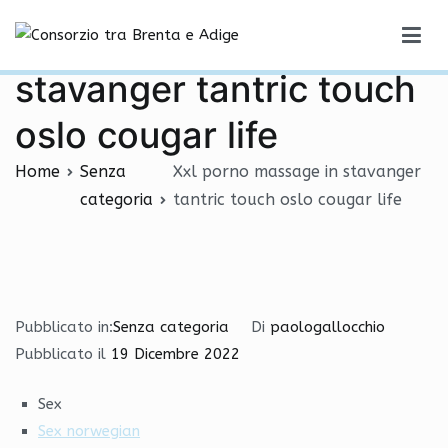
Vai
Xxl porno massage in
al
Consorzio tra Brenta e Adige
contenuto
stavanger tantric touch
oslo cougar life
Home
Senza
Xxl porno massage in stavanger
categoria
tantric touch oslo cougar life
Pubblicato in:
Senza categoria
Di
paologallocchio
Pubblicato il
19 Dicembre 2022
Sex
Sex norwegian