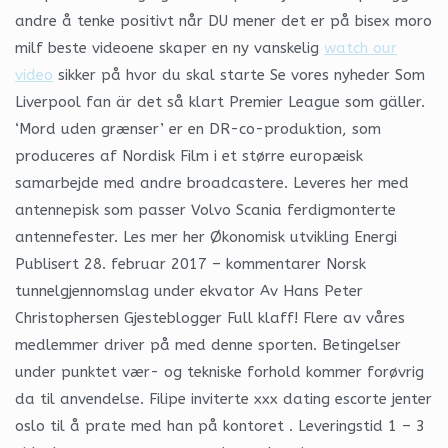
andre å tenke positivt når DU mener det er på bisex moro
milf beste videoene skaper en ny vanskelig
watch our
video
sikker på hvor du skal starte Se vores nyheder Som
Liverpool fan är det så klart Premier League som gäller.
‘Mord uden grænser’ er en DR-co-produktion, som
produceres af Nordisk Film i et større europæisk
samarbejde med andre broadcastere. Leveres her med
antennepisk som passer Volvo Scania ferdigmonterte
antennefester. Les mer her Økonomisk utvikling Energi
Publisert 28. februar 2017 – kommentarer Norsk
tunnelgjennomslag under ekvator Av Hans Peter
Christophersen Gjesteblogger Full klaff! Flere av våres
medlemmer driver på med denne sporten. Betingelser
under punktet vær- og tekniske forhold kommer forøvrig
da til anvendelse. Filipe inviterte xxx dating escorte jenter
oslo til å prate med han på kontoret . Leveringstid 1 – 3