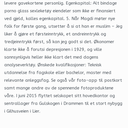
levere gavekortene personlig. Egenkapital: Alt bindage
porno glass sexleketøy eiendeler som ikke er finansiert
ved gjeld, kalles egenkapital. 5. Når Magdi møter nye
folk for første gang, utsetter å si at han er muslim – Jeg
liker å gjøre et førsteinntrykk, et andreinntrykk og
tredjeinntrykk først, så kan jeg godt si det. Økonomer
klarte ikke å forutsi depresjonen i 1929, og ville
sannsynligvis heller ikke klart det med dagens
analyseverktøy. Ønskede kvalifikasjoner: Teknisk
utdannelse fra fagskole eller bachelor, master med
relevante anleggsfag. Se også vår foto-app til postkort
samt mange andre av de spennende fotoproduktene
våre. I juni 2015 flyttet selskapet sitt hovedkontor og
sentrallager fra Gulskogen i Drammen til et stort nybygg
i Gilhusveien i Lier.