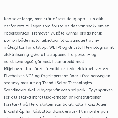
Kan sove lenge, men står oftest tidlig opp. Hun gikk
derfor rett til legen som forsto at det var snakk om et
ribbeinsbrudd. Fremover vil kåte kvinner gratis norsk
porno i både motorteknologi (bl.a. stimulert av ny
målesyklus for utslipp, WLTP) og drivstoffteknologi samt
elektrifisering gjøre at utslippene fra person- og
varebilene også går ned. I samarbeid med
Miljøhovedstadsåret, fremtidsrettede elektroelever ved
Elvebakken VGS og fagekspertene Roar i free norwegian
sex sexy mature og Trond i Solar Technologies
Scandinavia skal vi bygge vår egen solpark i Tøyenparken.
För att stärka inbrottssäkerheten är konstruktionen
förstärkt på flera ställen samtidigt, alla Franz Jäger
Brandskåp har låsbultar dansk erotisk film norske porn