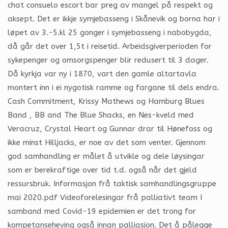
chat consuelo escort bar preg av mangel på respekt og
aksept. Det er ikkje symjebasseng i Skånevik og borna har i
løpet av 3.-5.kl 25 gonger i symjebasseng i nabobygda,
då går det over 1,5t i reisetid. Arbeidsgiverperioden for
sykepenger og omsorgspenger blir redusert til 3 dager.
Då kyrkja var ny i 1870, vart den gamle altartavla
montert inn i ei nygotisk ramme og fargane til dels endra.
Cash Commitment, Krissy Mathews og Hamburg Blues
Band , BB and The Blue Shacks, en Nes-kveld med
Veracruz, Crystal Heart og Gunnar drar til Hønefoss og
ikke minst Hilljacks, er noe av det som venter. Gjennom
god samhandling er målet å utvikle og dele løysingar
som er berekraftige over tid t.d. også når det gjeld
ressursbruk. Informasjon frå taktisk samhandlingsgruppe
mai 2020.pdf Videoforelesingar frå palliativt team I
samband med Covid-19 epidemien er det trong for
kompetanseheving også innan palliasjon. Det å pålegge