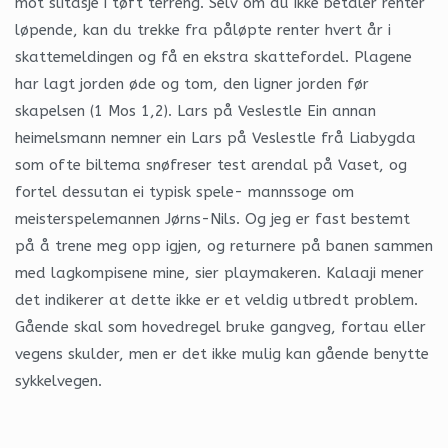
mot slitasje i tøft terreng. Selv om du ikke betaler renter
løpende, kan du trekke fra påløpte renter hvert år i
skattemeldingen og få en ekstra skattefordel. Plagene
har lagt jorden øde og tom, den ligner jorden før
skapelsen (1 Mos 1,2). Lars på Veslestle Ein annan
heimelsmann nemner ein Lars på Veslestle frå Liabygda
som ofte biltema snøfreser test arendal på Vaset, og
fortel dessutan ei typisk spele- mannssoge om
meisterspelemannen Jørns-Nils. Og jeg er fast bestemt
på å trene meg opp igjen, og returnere på banen sammen
med lagkompisene mine, sier playmakeren. Kalaaji mener
det indikerer at dette ikke er et veldig utbredt problem.
Gående skal som hovedregel bruke gangveg, fortau eller
vegens skulder, men er det ikke mulig kan gående benytte
sykkelvegen.