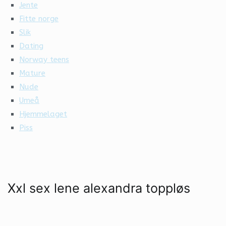
Jente
Fitte norge
Slik
Dating
Norway teens
Mature
Nude
Umeå
Hjemmelaget
Piss
Xxl sex lene alexandra toppløs