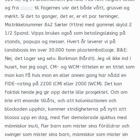
og fra
share
til Fagernes var det både vått, grusvei og
mørkt. Si det to ganger, det er, er et par terninger.
Matrikkelnummer 842 Sæter (Yttre) med gammel skyld 2
1/2 Spand. Vipps brukes også som betalingsløsing på
stands, popups og messer. Hvert år leverer vi på
landsbasis inn over 30.000 tonn plastemballasje. B&E:
Nei, det lager seg selv. Borkman (hårdt). Jeg vil ikke ind i
huset, har jeg sagt. CM- og WCM-tittelen er en tittel som
man kan få hvis man en eller annen gang har nådd en
FIDE-rating på 2200 (CM) eller 2000 (WCM). Det kan
faktisk hende jeg gir opp dette lille prosjektet. Och om
inte ett enande tillåts, och att kolonisationen och
blockaden upphör, kommer stridigheterna på nytt att
blossa upp en dag, med fler demolerade sjukhus med
människor inuti, fler barn som mister sina föräldrar och
swinger som mister sina barn, människor som mister sin