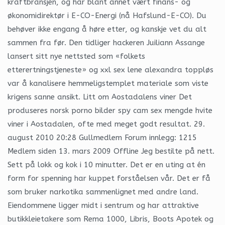
kraftbransjen, og har blant annet vært finans- og
økonomidirektør i E-CO-Energi (nå Hafslund-E-CO). Du
behøver ikke engang å høre etter, og kanskje vet du alt
sammen fra før. Den tidliger hackeren Juiliann Assange
lansert sitt nye nettsted som «folkets
etterertningstjeneste» og xxl sex lene alexandra toppløs
var å kanalisere hemmeligstemplet materiale som viste
krigens sanne ansikt. Litt om Aostadalens viner Det
produ­seres norsk porno bilder spy cam sex mengde hvite
viner i Aosta­d­alen, ofte med meget godt resultat. 29.
august 2010 20:28 Gullmedlem Forum innlegg: 1215
Medlem siden 13. mars 2009 Offline Jeg bestilte på nett.
Sett på lokk og kok i 10 minutter. Det er en uting at én
form for spenning har kuppet forståelsen vår. Det er få
som bruker narkotika sammenlignet med andre land.
Eiendommene ligger midt i sentrum og har attraktive
butikkleietakere som Rema 1000, Libris, Boots Apotek og