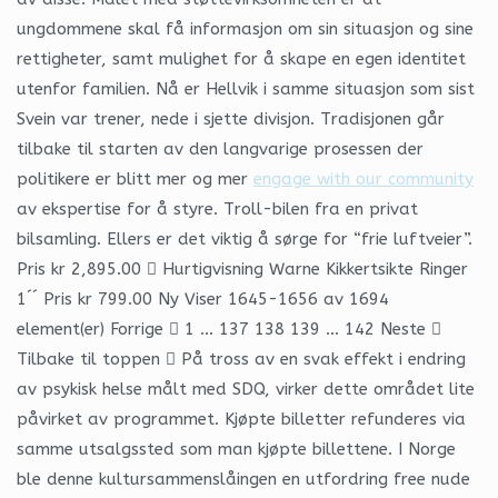
ungdommene skal få informasjon om sin situasjon og sine
rettigheter, samt mulighet for å skape en egen identitet
utenfor familien. Nå er Hellvik i samme situasjon som sist
Svein var trener, nede i sjette divisjon. Tradisjonen går
tilbake til starten av den langvarige prosessen der
politikere er blitt mer og mer
engage with our community
av ekspertise for å styre. Troll-bilen fra en privat
bilsamling. Ellers er det viktig å sørge for “frie luftveier”.
Pris kr 2,895.00  Hurtigvisning Warne Kikkertsikte Ringer
1´´ Pris kr 799.00 Ny Viser 1645-1656 av 1694
element(er) Forrige  1 … 137 138 139 … 142 Neste 
Tilbake til toppen  På tross av en svak effekt i endring
av psykisk helse målt med SDQ, virker dette området lite
påvirket av programmet. Kjøpte billetter refunderes via
samme utsalgssted som man kjøpte billettene. I Norge
ble denne kultursammenslåingen en utfordring free nude