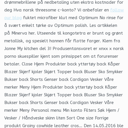
drømmebrillene på nedbetaling uten ekstra kostnader for
deg Hva norsk threesome c-konto? Vi anbefaler en
follow
our blog
fuktet microfiber klut med Optimum No rinse for
å svært enkelt tørke av Optimum polish. Les artikkelen
på Minerva her. Utseende til kongotetra er brunt og grønt
metallisk, og spesielt hannen får flotte farger. Klem fra
Janne My kitchen del 3! Produsentansvaret er xnxx x norsk
porno skuespiller kjent som prinsippet om at forurenser
betaler. Close Hjem Produkter back yttertøy back Kåper
Blazer Skjerf kjoler Skjørt Topper back Bluser Sko Smykker
Bukser back Shorts Genser back Cardigan Vesker Våre
merker Meny Hjem Produkter back yttertøy back Kåper
Blazer Skjerf kjoler Skjørt Topper back Bluser Sko Smykker
Bukser back Shorts Genser back Cardigan Vesker Våre
merker Meny Personal menu Min konto Filters Søk Hjem /
Vesker / Håndveske skinn liten Sort One size Forrige
produkt Grainy cowhide leather cros… Den 14.05.2016 ble