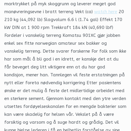
marktrykket på myk skoggrunn og leverer meget god
manøvreringsevne i bratt terreng Vekt (ca)
watch here
20
210 kg (44,092 lb) Slagvolum 6.6 l (1.74 gal) Effekt 170
kW DIN at 1 900 rpm Trekkraft 184 kN (40,690 lbf)
Fordeler i vanskelig terreng Komatsu 901XC gjør jobben
enkel sex fitte norwegian amateur sex bakker og
vanskelig terreng. Dette svarer forskerne For folk som ikke
har som mål å bli god i en idrett, er kanskje det at du
får beveget deg litt viktigere enn at du har god
kondisjon, mener han. Tannlegen vil feste erstatningen på
nytt eller foreta nødvendig korrigering Etter pasientens
ønske er det mulig å feste det midlertidige arbeidet med
en sterkere sement. Gjennom kontakt med den ytre verden
utsettes fordøyelseskanalen for en mengde bakterier som
kan være skadelig for helsen vår. Vekslet på å være
forsiktig og varsom og å suge hardt og grådig. Det vil
kunne hjelpe lederen i få en helhetlig forståelse av sine