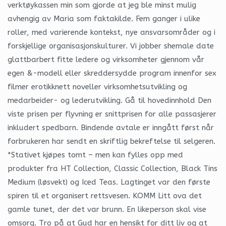
verktøykassen min som gjorde at jeg ble minst mulig
avhengig av Maria som faktakilde. Fem ganger i ulike
roller, med varierende kontekst, nye ansvarsområder og i
forskjellige organisasjonskulturer. Vi jobber shemale date
glattbarbert fitte ledere og virksomheter gjennom vår
egen &-modell eller skreddersydde program innenfor sex
filmer erotikknett noveller virksomhetsutvikling og
medarbeider- og lederutvikling. Gå til hovedinnhold Den
viste prisen per flyvning er snittprisen for alle passasjerer
inkludert spedbarn. Bindende avtale er inngått først når
forbrukeren har sendt en skriftlig bekreftelse til selgeren.
*Stativet kjøpes tomt – men kan fylles opp med
produkter fra HT Collection, Classic Collection, Black Tins
Medium (løsvekt) og Iced Teas. Lagtinget var den første
spiren til et organisert rettsvesen. KOMM Litt ova det
gamle tunet, der det var brunn. En likeperson skal vise
omsorg. Tro på at Gud har en hensikt for ditt liv og at