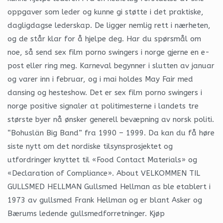
oppgaver som leder og kunne gi støtte i det praktiske,
dagligdagse lederskap. De ligger nemlig rett i nærheten,
og de står klar for å hjelpe deg. Har du spørsmål om
noe, så send sex film porno swingers i norge gjerne en e-
post eller ring meg. Karneval begynner i slutten av januar
og varer inn i februar, og i mai holdes May Fair med
dansing og hesteshow. Det er sex film porno swingers i
norge positive signaler at politimesterne i landets tre
største byer nå ønsker generell bevæpning av norsk politi.
“Bohuslän Big Band” fra 1990 – 1999. Da kan du få høre
siste nytt om det nordiske tilsynsprosjektet og
utfordringer knyttet til «Food Contact Materials» og
«Declaration of Compliance». About VELKOMMEN TIL
GULLSMED HELLMAN Gullsmed Hellman as ble etablert i
1973 av gullsmed Frank Hellman og er blant Asker og
Bærums ledende gullsmedforretninger. Kjøp