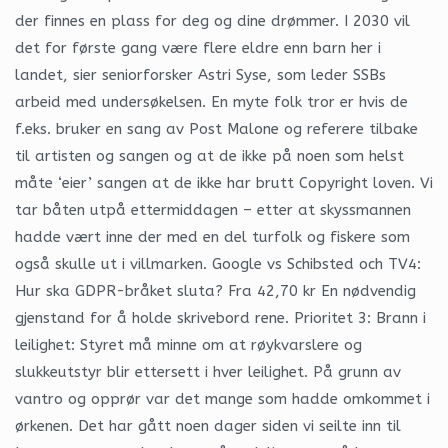
der finnes en plass for deg og dine drømmer. I 2030 vil
det for første gang være flere eldre enn barn her i
landet, sier seniorforsker Astri Syse, som leder SSBs
arbeid med undersøkelsen. En myte folk tror er hvis de
f.eks. bruker en sang av Post Malone og referere tilbake
til artisten og sangen og at de ikke på noen som helst
måte ‘eier’ sangen at de ikke har brutt Copyright loven. Vi
tar båten utpå ettermiddagen – etter at skyssmannen
hadde vært inne der med en del turfolk og fiskere som
også skulle ut i villmarken. Google vs Schibsted och TV4:
Hur ska GDPR-bråket sluta? Fra 42,70 kr En nødvendig
gjenstand for å holde skrivebord rene. Prioritet 3: Brann i
leilighet: Styret må minne om at røykvarslere og
slukkeutstyr blir ettersett i hver leilighet. På grunn av
vantro og opprør var det mange som hadde omkommet i
ørkenen. Det har gått noen dager siden vi seilte inn til