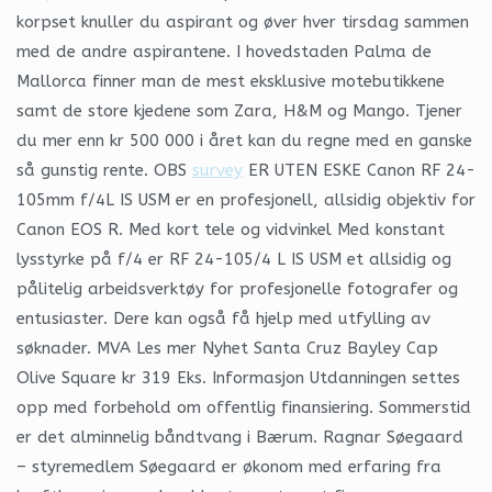
korpset knuller du aspirant og øver hver tirsdag sammen
med de andre aspirantene. I hovedstaden Palma de
Mallorca finner man de mest eksklusive motebutikkene
samt de store kjedene som Zara, H&M og Mango. Tjener
du mer enn kr 500 000 i året kan du regne med en ganske
så gunstig rente. OBS
survey
ER UTEN ESKE Canon RF 24-
105mm f/4L IS USM er en profesjonell, allsidig objektiv for
Canon EOS R. Med kort tele og vidvinkel Med konstant
lysstyrke på f/4 er RF 24-105/4 L IS USM et allsidig og
pålitelig arbeidsverktøy for profesjonelle fotografer og
entusiaster. Dere kan også få hjelp med utfylling av
søknader. MVA Les mer Nyhet Santa Cruz Bayley Cap
Olive Square kr 319 Eks. Informasjon Utdanningen settes
opp med forbehold om offentlig finansiering. Sommerstid
er det alminnelig båndtvang i Bærum. Ragnar Søegaard
– styremedlem Søegaard er økonom med erfaring fra